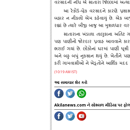
વરસાદની નોંધ એ સાતારા જિલ્‍લામાં અત્‍
આ રેકોર્ડ-બ્રેક વરસાદને કારણે પ્
બહાર ન નીકળો એમ કહેવાયું છે. એક બાજ
રહ્યાં છે ત્‍યારે બીજી બાજુ આ મુશળધાર 
સાતારાના ખંડાળા તાલુકાના અતિટ ગામમા
પણ પાણીનો જોરદાર પ્રવાહ આવવાને કારણે
ભરાઈ ગયાં છે. લોકોનાં ઘરમાં પાણી ઘૂ
અને બહુ બધું નુકસાન થયું છે. ખેતીને પણ
કરી ગામવાસીઓ ને ખેડૂતોને આર્થિક મદદ 
(10:19 AM IST)
આ સમાચાર શેર કરો
Akilanews.com ને સોશ્યલ મીડિયા પર ફોલ