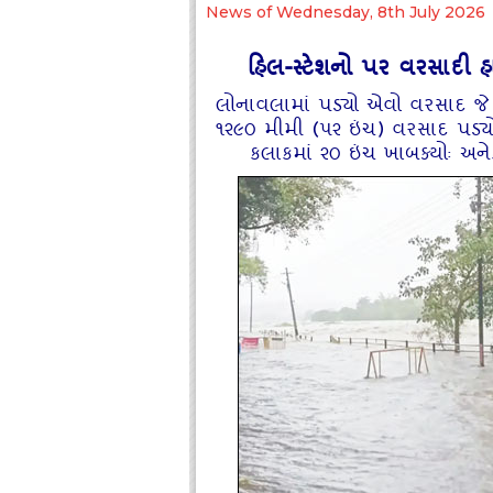
News of Wednesday, 8th July 2026
હિલ-સ્‍ટેશનો પર વરસાદી 
લોનાવલામાં પડ્‍યો એવો વરસાદ જે
૧૨૯૦ મીમી (૫૨ ઇંચ) વરસાદ પડ્‍યો :
કલાકમાં ૨૦ ઇંચ ખાબક્‍યોઃ અને