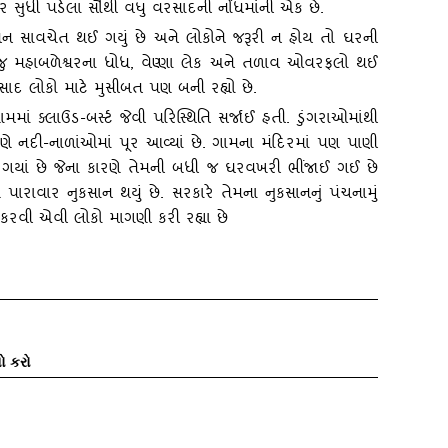
યાર સુધી પડેલા સૌથી વધુ વરસાદની નોંધમાંની એક છે.
રશાસન સાવચેત થઈ ગયું છે અને લોકોને જરૂરી ન હોય તો ઘરની
ુ મહાબળેશ્વરના ધોધ
, વેણ્‍ણા લેક અને તળાવ ઓવરફલો થઈ
વરસાદ લોકો માટે મુસીબત પણ બની રહ્યો છે.
ં ક્‍લાઉડ-બર્સ્‍ટ જેવી પરિસ્‍થિતિ સર્જાઈ હતી. ડુંગરાઓમાંથી
 નદી-નાળાંઓમાં પૂર આવ્‍યાં છે. ગામના મંદિરમાં પણ પાણી
સી ગયાં છે જેના કારણે તેમની બધી જ ઘરવખરી ભીંજાઈ ગઈ છે
 પારાવાર નુકસાન થયું છે. સરકારે તેમના નુકસાનનું પંચનામું
કરવી એવી લોકો માગણી કરી રહ્યા છે
ો કરો