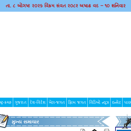
તા. ૮ ઓગષ્ટ ર૦ર૬ વિક્રમ સંવત ર૦૮૨ અષાઢ વદ – ૧૦ શનિવાર
્ટ્ર-કચ્છ
ગુજરાત
દેશ-વિદેશ
ખેલ-જગત
ફિલ્મ જગત
વિડિઓ ન્યૂઝ
ઇન્સેટ
પાછ
મુખ્ય સમાચાર