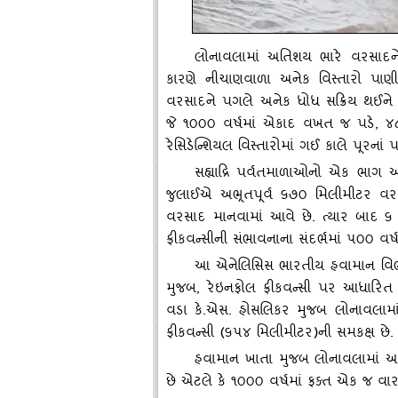
લોનાવલામાં અતિશય ભારે વરસાદને પ
કારણે નીચાણવાળા અનેક વિસ્‍તારો પાણ
વરસાદને પગલે અનેક ધોધ સક્રિય થઈને જ
જે ૧૦૦૦ વર્ષમાં એકાદ વખત જ પડે, ૪૮
રેસિડેન્‍શિયલ વિસ્‍તારોમાં ગઈ કાલે પૂરનાં પ
સહ્યાદ્રિ પર્વતમાળાઓનો એક ભાગ 
જુલાઈએ અભૂતપૂર્વ ૬૭૦ મિલીમીટર વરસ
વરસાદ માનવામાં આવે છે. ત્‍યાર બાદ 
ફ્રીકવન્‍સીની સંભાવનાના સંદર્ભમાં ૫૦૦
આ એનેલિસિસ ભારતીય હવામાન વિ
મુજબ, રેઇનફોલ ફ્રીકવન્‍સી પર આધારિત 
વડા કે.એસ. હોસલિકર મુજબ લોનાવલામા
ફ્રીકવન્‍સી (૬૫૪ મિલીમીટર)ની સમકક્ષ છે.
હવામાન ખાતા મુજબ લોનાવલામાં આ
છે એટલે કે ૧૦૦૦ વર્ષમાં ફક્‍ત એક જ વ