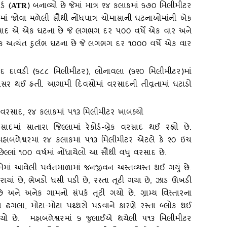
ડ (
) બનાવ્‍યો છે જેમાં માત્ર ૨૪ કલાકમાં ૬૭૦ મિલીમીટર
ATR
ગમાં જોવા મળેલી સૌથી નોંધપાત્ર ચોમાસાની ઘટનાઓમાંની એક
વરસાદ એ એક ઘટના છે જે લગભગ દર ૫૦૦ વર્ષે એક વાર અને
અત્‍યંત દુર્લભ ઘટના છે જે લગભગ દર ૧૦૦૦ વર્ષે એક વાર
ાદ દાવડી (૬૮૮ મિલીમીટર)
, લોનાવલા (૬૨૦ મિલીમીટર)માં
 અસર થઈ હતી. આગામી દિવસોમાં વરસાદની તીવ્રતામાં ઘટાડો
ેક વરસાદ
, ૨૪ કલાકમાં ૫૧૩ મિલીમીટર ખાબક્‍યો
દમાં સાતારા જિલ્‍લામાં રેકોર્ડ-બ્રેક વરસાદ થઈ રહ્યો છે.
ા મહાબળેશ્વરમાં ૨૪ કલાકમાં ૫૧૩ મિલીમીટર એટલે કે ૨૦ ઇંચ
ેલ્‍લાં ૧૦૦ વર્ષમાં નોંધાયેલો આ સૌથી વધુ વરસાદ છે.
મિમાં આવેલી પર્વતમાળામાં જનજીવન અસ્‍તવ્‍યસ્‍ત થઈ ગયું છે.
રાયાં છે
, ભેખડો ધસી પડી છે, રસ્‍તા તૂટી ગયા છે, ઝાડ ઊખડી
અને અનેક ગામનો સંપર્ક તૂટી ગયો છે. ગ્રામ્‍ય વિસ્‍તારના
ઢગલા, મોટા-મોટા પથ્‍થરો પડવાને કારણે રસ્‍તા બ્‍લોક થઈ
ો છે. મહાબળેશ્વરમાં ૬ જુલાઈએ થયેલી ૫૧૩ મિલીમીટર