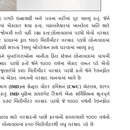
ગલે ઇન્‍દ્રાયણી અને પવના નદીમાં પૂર આવ્‍યું હતું
, જેને
ીમાં એકાકાર થયા હતા, મહાબળેશ્વરમાં ખાબકેલા અતિ ભારે
ોખમી સ્‍તરે વહી રહ્યા હતા.લોનાવલામાં પડ્‍યો એવો વરસાદ
 કલાકમાં કુલ ૧૨૯૦ મિલીમીટર વરસાદ પડ્‍યો લોનાવલામાં
ાણી ભરાતાં રેસ્‍ક્‍યુ ઓપરેશન હાથ ધરવામાં આવ્‍યું હતું.
અને મુંબઈગરાઓના માનીતા હિલ સ્‍ટેશન લોનાવલામાં પાંચમી
ાદ પડ્‍યો હતો જેને ૧૦૦૦ વર્ષમાં એકાદ વખત પડે એવો
૬ જુલાઈએ ૬૨૦ મિલીમીટર વરસાદ પડ્‍યો હતો જેને રેઇનફોલ
 વર્ષમાં એકાદ વખતનો વરસાદ માનવામાં આવે છે.
ભાગ (
)ના સેન્‍ટ્રલ વોટર કમિશન (
) ઍટલસ, ૨૦૧૫
IMD
CWC
હતું.
-પુણેના ક્‍લાઇમેટ રિસર્ચ ઍન્‍ડ સર્વિસિસના ભૂતપૂર્વ
IMD
ં ૬૭૦ મિલીમીટર વરસાદ પડ્‍યો જે ૧૦૦૦ વર્ષની રેઇનફોલ
ટલા ભારે વરસાદનો પાછો ફરવાનો સમયગાળો ૧૦૦૦ વર્ષનો
ાર લોનાવલામાં ૬૫૦ મિલીમીટરથી વધુ વરસાદ પડે છે