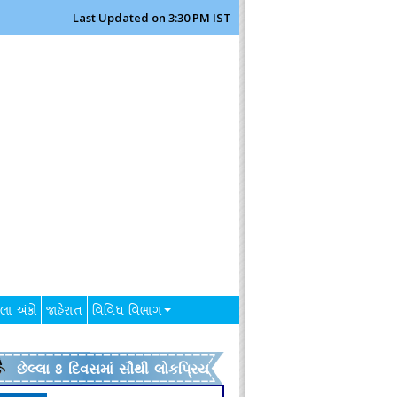
Last Updated on 3:30 PM IST
લા અંકો
જાહેરાત
વિવિધ વિભાગ
છેલ્લા 8 દિવસમાં સૌથી લોકપ્રિય