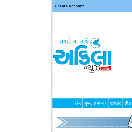
Create Account
હોમ
મુખ્ય સમાચાર
રાજકોટ
સૌરાષ