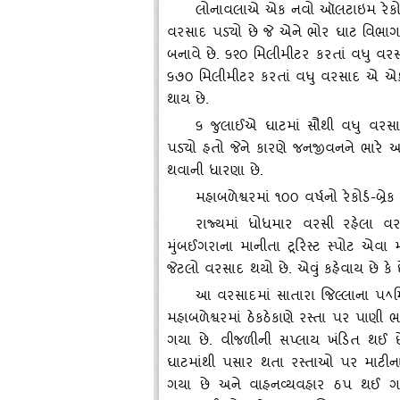
લોનાવલાએ એક નવો ઑલટાઇમ રેકોર્
વરસાદ પડ્‍યો છે જે એને ભોર ઘાટ વિભા
બનાવે છે. ૬૨૦ મિલીમીટર કરતાં વધુ 
૬૭૦ મિલીમીટર કરતાં વધુ વરસાદ એ એક 
થાય છે.
૬ જુલાઈએ ઘાટમાં સૌથી વધુ વરસ
પડ્‍યો હતો જેને કારણે જનજીવનને ભારે
થવાની ધારણા છે.
મહાબળેશ્વરમાં ૧૦૦ વર્ષનો રેકોર્ડ-બ્ર
રાજ્‍યમાં ધોધમાર વરસી રહેલા વરસા
મુંબઈગરાના માનીતા ટૂરિસ્‍ટ સ્‍પોટ એવ
જેટલો વરસાદ થયો છે. એવું કહેવાય છે કે છ
આ વરસાદમાં સાતારા જિલ્‍લાના પ
ﾍ
મહાબળેશ્વરમાં ઠેકઠેકાણે રસ્‍તા પર પાણી ભ
ગયા છે. વીજળીની સપ્‍લાય ખંડિત થઈ છે 
ઘાટમાંથી પસાર થતા રસ્‍તાઓ પર માટીના 
ગયા છે અને વાહનવ્‍યવહાર ઠપ થઈ ગય