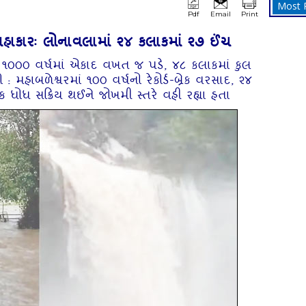
Most 
Pdf
Email
Print
હાહાકારઃ લોનાવલામાં ૨૪ કલાકમાં ૨૭ ઈંચ
 ૧૦૦૦ વર્ષમાં એકાદ વખત જ પડે, ૪૮ કલાકમાં કુલ
 મહાબળેશ્વરમાં ૧૦૦ વર્ષનો રેકોર્ડ-બ્રેક વરસાદ, ૨૪
ક ધોધ સક્રિય થઈને જોખમી સ્‍તરે વહી રહ્યા હતા