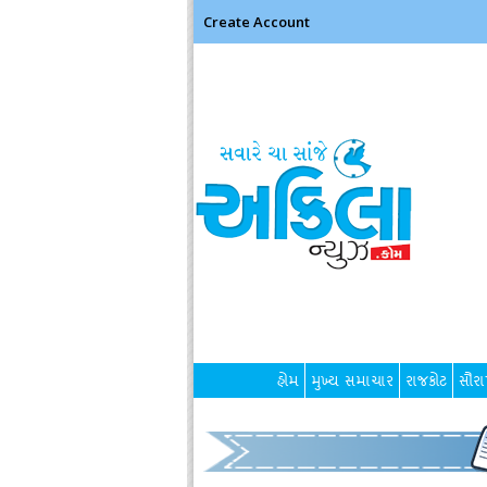
Create Account
હોમ
મુખ્ય સમાચાર
રાજકોટ
સૌરાષ