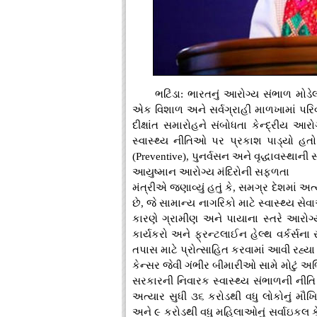
ભટિંડા: ભારતનું આરોગ્ય સંભાળ મોડે
એક વિશાળ અને સર્વગ્રાહી માળખામાં પરિવર
દીક્ષાંત સમારોહને સંબોધતા કેન્દ્રીય આર
સ્વાસ્થ્ય નીતિઓ પર પ્રકાશ પાડ્યો હતો.
(Preventive), પુનર્વસન અને વૃદ્ધાવસ્થાની 
આયુષ્માન આરોગ્ય મંદિરોની સફળતા
મંત્રીએ જણાવ્યું હતું કે, સમગ્ર દેશમાં અ
છે, જે સામાન્ય નાગરિકો માટે સ્વાસ્થ્ય સેવ
કારણે ગ્રામીણ અને પાયાના સ્તરે આરો
કાર્યકરો અને ફ્રન્ટલાઈન હેલ્થ વર્કર્સન
તપાસ માટે પ્રોત્સાહિત કરવામાં આવી રહ્યા 
કેન્સર જેવી ગંભીર બીમારીઓ સામે મોટું 
સરકારની નિવારક સ્વાસ્થ્ય સંભાળની નીતિ
અત્યાર સુધી ૩૬ કરોડથી વધુ લોકોનું મૌખિ
અને ૯ કરોડથી વધુ મહિલાઓનું સર્વાઇકલ કે