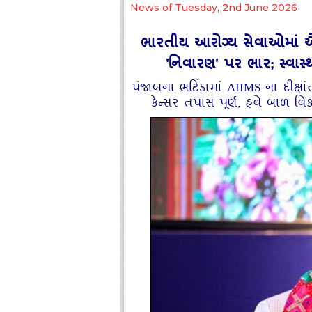
News of Tuesday, 2nd June 2026
ભારતીય આરોગ્ય સેવાઓમાં ઐતિ
'નિવારણ' પર ભાર; સ્વાસ્થ્
પંજાબના ભટિંડામાં AIIMS ના દીક્ષાં
કેન્સર તપાસ પૂર્ણ, હવે બાળ વિકા