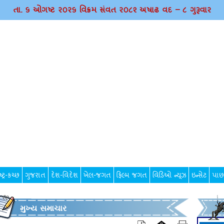
તા. ૬ ઓગષ્ટ ર૦ર૬ વિક્રમ સંવત ર૦૮૨ અષાઢ વદ – ૮ ગુરૂવાર
્ટ્ર-કચ્છ
ગુજરાત
દેશ-વિદેશ
ખેલ-જગત
ફિલ્મ જગત
વિડિઓ ન્યૂઝ
ઇન્સેટ
પાછ
મુખ્ય સમાચાર