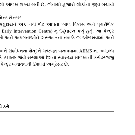
લી ઓળખ શક્ય બની છે, જેનાથી હજારો લોકોના જીવ બચાવી
ેન્ટ સેન્ટર'
ડાએ સમુદાયને એક નવી ભેટ આપતા 'બાળ વિકાસ અને પ્રારંભિક
Early Intervention Centre) નું ઉદ્ઘાટન કર્યું હતું. આ કેન્દ્ર
ૃતિઓ અને અપંગતાઓને શરૂઆતના તબક્કે જ ઓળખવામાં અને
 અને સંશોધનના ક્ષેત્રને મજબૂત બનાવવામાં AIIMS ના અમૂલ્ય
 કે AIIMS જેવી સંસ્થાઓ દેશના સ્વાસ્થ્ય માળખાની કરોડરજ્જુ
 કેન્દ્ર બનાવવાની દિશામાં અગ્રેસર છે.
ો કરો