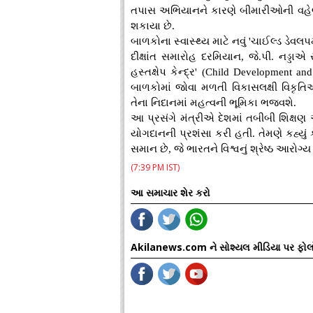
તપાસ અભિયાનને કારણે બીમારીઓની વહે
શકાયા છે.
બાળકોના સ્વાસ્થ્ય માટે નવું 'ચાઈલ્ડ ડેવલપમ
દીક્ષાંત સમારોહ દરમિયાન, જે.પી. નડ્
હસ્તક્ષેપ કેન્દ્ર' (Child Development and 
બાળકોમાં જોવા મળતી વિકાસલક્ષી વિક
તેના નિદાનમાં મહત્વની ભૂમિકા ભજવશે.
આ પ્રસંગે મંત્રીએ દેશમાં તબીબી શિક્ષણ
યોગદાનની પ્રશંસા કરી હતી. તેમણે કહ્યું
સમાન છે, જે ભારતને વિશ્વનું શ્રેષ્ઠ આરોગ્ય
(7:39 PM IST)
આ સમાચાર શેર કરો
Akilanews.com ને સોશ્યલ મીડિયા પર ફોલ