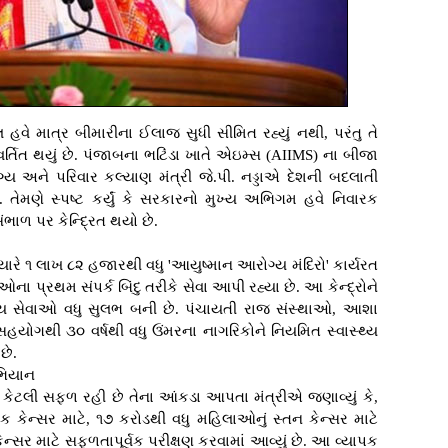
લ હવે માત્ર બીમારીના ઈલાજ સુધી સીમિત રહ્યું નથી, પરંતુ તે
્તિત થયું છે. પંજાબના ભટિંડા ખાતે એઇમ્સ (AIIMS) ના બીજા
ોગ્ય અને પરિવાર કલ્યાણ મંત્રી જે.પી. નડ્ડાએ દેશની બદલાતી
 તેમણે સ્પષ્ટ કર્યું કે સરકારનો મુખ્ય અભિગમ હવે નિવારક
સંભાળ પર કેન્દ્રિત થયો છે.
ત્યારે ૧ લાખ ૮૨ હજારથી વધુ 'આયુષ્માન આરોગ્ય મંદિરો' કાર્યરત
ાઓના પ્રથમ સંપર્ક બિંદુ તરીકે સેવા આપી રહ્યા છે. આ કેન્દ્રોને
ગ્ય સેવાઓ વધુ સુલભ બની છે. પંચાયતી રાજ સંસ્થાઓ, આશા
ા સહયોગથી ૩૦ વર્ષથી વધુ ઉંમરના નાગરિકોને નિયમિત સ્વાસ્થ્ય
છે.
અભિયાન
 કેટલી સફળ રહી છે તેના આંકડા આપતા મંત્રીએ જણાવ્યું કે,
ક કેન્સર માટે, ૧૭ કરોડથી વધુ મહિલાઓનું સ્તન કેન્સર માટે
ન્સર માટે સફળતાપૂર્વક પરીક્ષણ કરવામાં આવ્યું છે. આ વ્યાપક