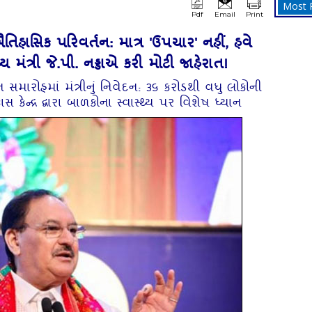
Most 
Pdf
Email
Print
હાસિક પરિવર્તન: માત્ર 'ઉપચાર' નહીં, હવે
ય મંત્રી જે.પી. નડ્ડાએ કરી મોટી જાહેરાત!
ત સમારોહમાં મંત્રીનું નિવેદન: ૩૬ કરોડથી વધુ લોકોની
સ કેન્દ્ર દ્વારા બાળકોના સ્વાસ્થ્ય પર વિશેષ ધ્યાન