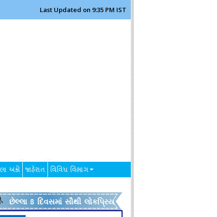
Last Updated on 9:35 PM IST
લા અંકો
જાહેરાત
વિવિધ વિભાગ
છેલ્લા 8 દિવસમાં સૌથી લોકપ્રિય