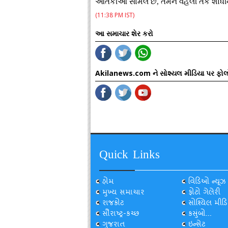
આતંકીઓ સામેલ છે, તેમને વહેલી તકે શોધ
(11:38 PM IST)
આ સમાચાર શેર કરો
Akilanews.com ને સોશ્યલ મીડિયા પર ફોલ
Quick Links
હોમ
વિડિઓ ન્યૂઝ
મુખ્ય સમાચાર
ફોટો ગેલેરી
રાજકોટ
સોશ્યિલ મીડિ
સૌરાષ્ટ્ર-કચ્છ
કસુંબો...
ગુજરાત
ઇન્સેટ