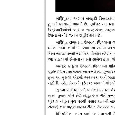
મણિપુરના અશાંત સરહદી વિસ્તારમાં
હુમલો કરવામાં આવ્યો છે. પૂર્વોત્તર ભારત
ઉગ્રવાદીઓએ આસામ રાઇફલ્સના કાફલા પર 
દેશના બે વીર જવાન શહીદ થયા છે.
મણિપુર રાજ્યના ઉખરુલ જિલ્લાના જં
ઘટના સામે આવી છે સવારના સમયે આસા
કેમ્પ સાઇટ પરથી સ્થાનિક પોલીસ સ્ટેશન 
આ કાફલામાં સેનાના વાહનો સામેલ હતા, જે
જ્યારે કાફલો ઉખરુલ જિલ્લાના શાંગ
પૂર્વનિર્ધારિત કાવતરાના ભાગરૂપે ત્યાં છુ
હતા આ હુમલો એટલો અચાનક અને ભયાનક 
નહોતી, પરંતુ સેનાએ તુરંત જ જવાબી મોરચો
સુરક્ષા અધિકારીઓ પાસેથી પ્રાપ
નાના પુલના બંને છેડે વ્યૂહાત્મક રીતે ત
પ્રથમ વાહન પુલ પરથી પસાર થતાંની સા
સેનાનું એક વાહન ખરાબ રીતે ક્ષતિગ્રસ્ત થયું
વિસ્ફોટોના તુરંત બાદ આસપાસ