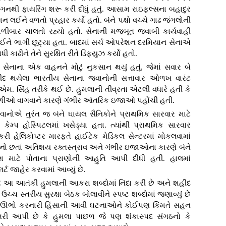
ગનથી ફાયરિંગ શરૂ કરી દીધું હતું. આસામ રાઇફલ્સના બહાદુર
 લઈને વળતો પ્રહાર કર્યો હતો. બંને પક્ષો વચ્ચે ગાઢ જંગલોની
ીબાર ચાલતો રહ્યો હતો. સેનાની મજબૂત જવાબી કાર્યવાહી
ે ભાગી છૂટ્યા હતા. બાદમાં સર્ચ ઓપરેશન દરમિયાન સેનાએ
ાઢીને તેને સુરક્ષિત રીતે ડિફ્યુઝ કર્યો હતો.
સેનાના એક વાહનને મોટું નુકસાન થયું હતું, જેમાં સવાર બે
દ થયેલા ભારતીય સેનાના જવાનોની સત્તાવાર ઓળખ વારંટ
. સિંહ તરીકે થઈ છે. હુમલાની તીવ્રતા એટલી વધારે હતી કે
ે ગોળીઓ વાગવાને કારણે ગંભીર આંતરિક ઇજાઓ પહોંચી હતી.
ાનોએ તુરંત જ બંને ઘાયલ સૈનિકોને પ્રાથમિક સારવાર માટે
મ્પ હોસ્પિટલમાં ખસેડ્યા હતા. ત્યાંથી પ્રાથમિક સારવાર
રી હેલિકોપ્ટર મારફતે હાઈટેક મેડિકલ સેન્ટરમાં મોકલવામાં
નો છતાં અતિશય રક્તસ્ત્રાવ અને ગંભીર ઇજાઓના કારણે બંને
 માટે પોતાના પ્રાણોની આહુતિ આપી દીધી હતી. હાલમાં
ર્ટ જાહેર કરવામાં આવ્યું છે.
ંદે આ આતંકી હુમલાની આકરા શબ્દોમાં નિંદા કરી છે અને શહીદ
ે ઉચ્ચ સ્તરીય સુરક્ષા બેઠક બોલાવીને સ્પષ્ટ શબ્દોમાં જણાવ્યું છે
રોધ ઊભો કરનારી હિંસાની આવી ઘટનાઓને કોઈપણ કિંમતે સહન
ાતરી આપી છે કે હુમલા પાછળ જે પણ શંકાસ્પદ સંગઠનો કે