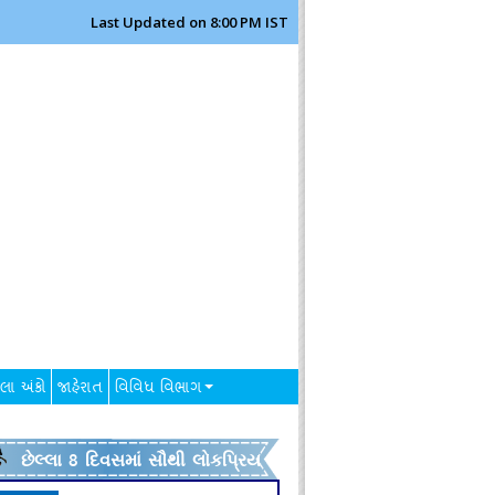
Last Updated on 8:00 PM IST
લા અંકો
જાહેરાત
વિવિધ વિભાગ
છેલ્લા 8 દિવસમાં સૌથી લોકપ્રિય