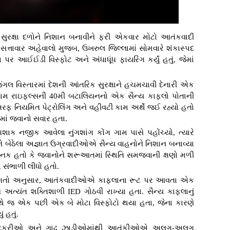
 સુરક્ષા દળોને નિશાન બનાવીને ફરી એકવાર મોટો આતંકવાદી
ના સત્તાવાર અહેવાલો મુજબ, ઉખરુલ જિલ્લામાં સોમવારે શંકાસ્પદ
આઈઈડી વિસ્ફોટ અને અંધાધૂંધ ફાયરિંગ કર્યું હતું, જેમાં
ગલ વિસ્તારમાં દેશની આંતરિક સુરક્ષાને હચમચાવી દેનારી એક
મ રાઇફલ્સની 40મી બટાલિયનનો એક સૈન્ય કાફલો પોતાની
તરફ નિયમિત પેટ્રોલિંગ અને વહીવટી કામ અર્થે જઈ રહ્યો હતો
માં જવાનો સવાર હતા.
શાક નજીક આવેલા નુંગશાંગ કોંગ ગામ પાસે પહોંચ્યો, ત્યારે
પાઈને બેઠેલા અજ્ઞાત ઉગ્રવાદીઓએ સૈન્ય વાહનોને નિશાન બનાવ્યા
હતો કે જવાનોને શરૂઆતમાં સ્થિતિ સમજવાની ક્ષણો મળી
 સંભાળી લીધો હતો.
્ત વિગતો અનુસાર, આતંકવાદીઓએ કાફલાના રૂટ પર આવતા એક
્રણ અત્યંત શક્તિશાળી IED ગોઠવી રાખ્યા હતા. સૈન્ય કાફલાનું
થે જ એક પછી એક બે મોટા વિસ્ફોટો થયા હતા, જેના કારણે
 હતું.
ની ટેકરીઓ અને ગાઢ ઝાડીઓમાંથી આતંકીઓએ અલગ-અલગ