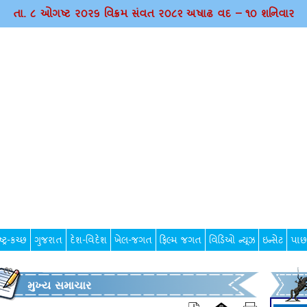
તા. ૮ ઓગષ્ટ ર૦ર૬ વિક્રમ સંવત ર૦૮૨ અષાઢ વદ – ૧૦ શનિવાર
્ટ્ર-કચ્છ
ગુજરાત
દેશ-વિદેશ
ખેલ-જગત
ફિલ્મ જગત
વિડિઓ ન્યૂઝ
ઇન્સેટ
પાછ
મુખ્ય સમાચાર