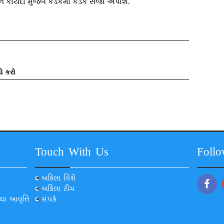
ીને કાયદા મુજબ કડકમાં કડક સજા અપાશે.
ો કરો
Touch With Us
Foll
અકિલા વિશે
અકિલા ટીમ
યા આવૃત્તિ
સંપર્ક