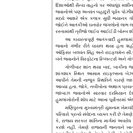
દિશાઓથી સૈન્ય વાહનો પર અંધાધૂંધ મશીન
જવાનોએ પણ અત્યંત બહાદુરી પૂર્વક પોઝીશન
મધ્યે આશરે એક કલાક સુધી ભયાનક ગોળ
જોઈને આતંકીઓ ઘનઘોર જંગલોનો લાભ લઈન
રસ્તામાંથી ત્રીજો લાઈવ આઈઈડી બોમ્બ શોધી ક
આ કાયરતાપૂર્ણ આતંકવાદી હુમલામાં 
જવાનો ગંભીર રીતે ઘાયલ થયા હતા શહી
ઓફિસર બલવંત સિંહ અને રાઇફલમેન સી.એમ
બંને જવાનોને વિસ્ફોટના સ્પ્લિન્ટર્સ અન
ગોળીબાર શાંત થયા બાદ, બાકીના જવ
શાંગશાક સ્થિત આસામ રાઇફલ્સના બેઝ કે
આપીને તેમની નાજુક સ્થિતિને કારણે લશ્ક
આવ્યા હતા. જોકે, તબીબોના અથાગ પ્રયત્
જાંબાઝ જવાનોએ સારવાર દરમિયાન દેશ
હુમલાખોરોની શોધ માટે આખા પૂર્વોત્તરમાં એલ
મણિપુરના મુખ્યમંત્રી યુમનામ ખેમચ
પરિવારો પ્રત્યે સંવેદના વ્યક્ત કરી છે તેમણ
કે, રાજ્ય સરકાર શાંતિના માર્ગમાં અવ
કરશે નહીં. તેમણે રાજ્યની જનતાને ખ