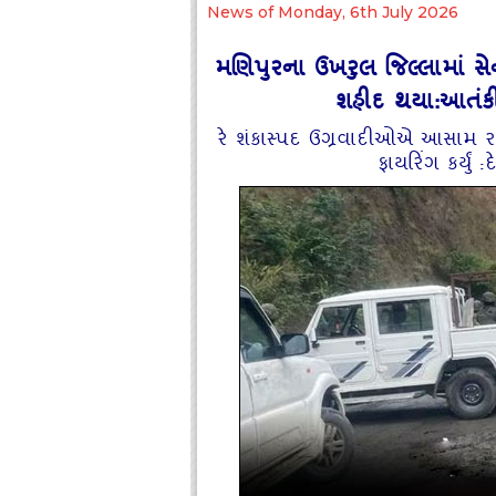
News of Monday, 6th July 2026
મણિપુરના ઉખરુલ જિલ્લામાં સ
શહીદ થયા:આતંકીઓ
રે શંકાસ્પદ ઉગ્રવાદીઓએ આસામ ર
ફાયરિંગ કર્યુ