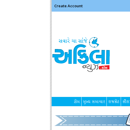
Create Account
હોમ
મુખ્ય સમાચાર
રાજકોટ
સૌરાષ