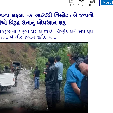
Most 
Pdf
Email
Print
ેનાના કાફલા પર આઈઈડી વિસ્ફોટ : બે જવાનો
 વિરુદ્ધ સેનાનું ઓપરેશન શરૂ.
ાઇફલ્સના કાફલા પર આઈઈડી વિસ્ફોટ અને અંધાધૂંધ
ં :દેશના બે વીર જવાન શહીદ થયા