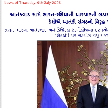
News of Thursday, 9th July 2026
આતંકવાદ સામે ભારત-રશિયાની આરપારની લડાઈ: ન
દેશોએ આતંકી સંગઠનો વિરુદ્ધ 'નક
સરહદ પારના આતંકવાદ અને ડિજિટલ ટેકનોલોજીના દુરુપયોગ પર
પ્લેટફોર્મ પર સહયોગ વધુ મજ