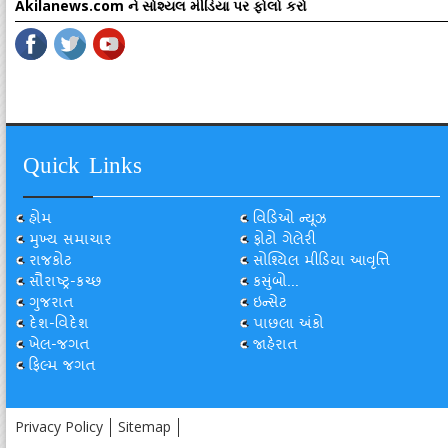
Akilanews.com ને સોશ્યલ મીડિયા પર ફોલો કરો
Quick Links
હોમ
વિડિઓ ન્યૂઝ
મુખ્ય સમાચાર
ફોટો ગેલેરી
રાજકોટ
સોશ્યિલ મીડિયા આવૃત્તિ
સૌરાષ્ટ્ર-કચ્છ
કસુંબો...
ગુજરાત
ઇન્સેટ
દેશ-વિદેશ
પાછલા અંકો
ખેલ-જગત
જાહેરાત
ફિલ્મ જગત
Privacy Policy
Sitemap