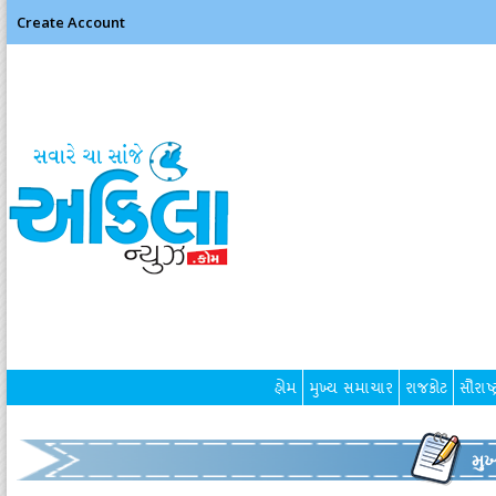
Create Account
હોમ
મુખ્ય સમાચાર
રાજકોટ
સૌરાષ્ટ
મુ