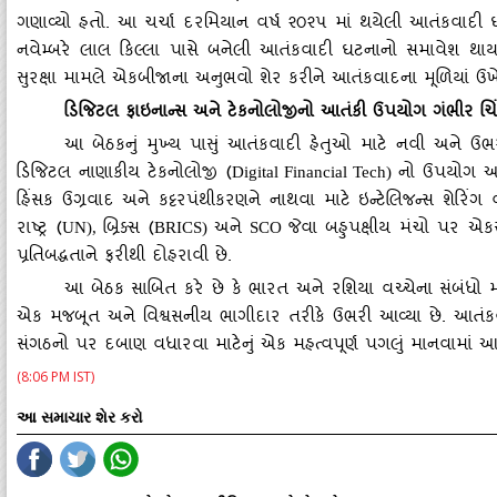
ગણાવ્યો હતો. આ ચર્ચા દરમિયાન વર્ષ ૨૦૨૫ માં થયેલી આતંકવાદ
નવેમ્બરે લાલ કિલ્લા પાસે બનેલી આતંકવાદી ઘટનાનો સમાવેશ થાય
સુરક્ષા મામલે એકબીજાના અનુભવો શેર કરીને આતંકવાદના મૂળિયાં ઉખેડ
ડિજિટલ ફાઇનાન્સ અને ટેકનોલોજીનો આતંકી ઉપયોગ ગંભીર ચિ
આ બેઠકનું મુખ્ય પાસું આતંકવાદી હેતુઓ માટે નવી અને ઉભરતી
ડિજિટલ નાણાકીય ટેકનોલોજી (
નો ઉપયોગ અને
Digital Financial Tech)
હિંસક ઉગ્રવાદ અને કટ્ટરપંથીકરણને નાથવા માટે ઇન્ટેલિજન્સ શેર
રાષ્ટ્ર (
બ્રિક્સ (
અને
જેવા બહુપક્ષીય મંચો પર એ
UN),
BRICS)
SCO
પ્રતિબદ્ધતાને ફરીથી દોહરાવી છે.
આ બેઠક સાબિત કરે છે કે ભારત અને રશિયા વચ્ચેના સંબંધો માત્
એક મજબૂત અને વિશ્વસનીય ભાગીદાર તરીકે ઉભરી આવ્યા છે. આતંકવાદન
સંગઠનો પર દબાણ વધારવા માટેનું એક મહત્વપૂર્ણ પગલું માનવામાં આવી 
(8:06 PM IST)
આ સમાચાર શેર કરો