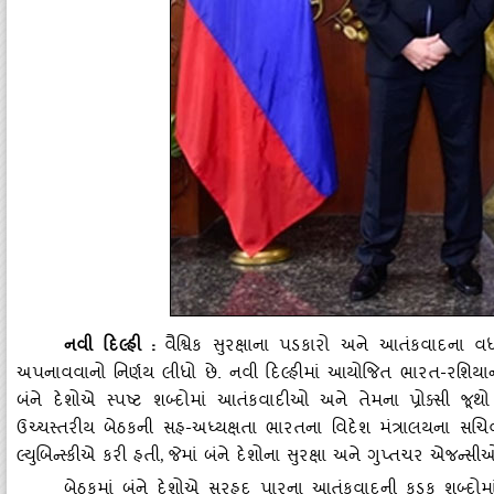
નવી દિલ્હી
:
વૈશ્વિક સુરક્ષાના પડકારો અને આતંકવાદન
અપનાવવાનો નિર્ણય લીધો છે. નવી દિલ્હીમાં આયોજિત ભારત-રશિય
બંને દેશોએ સ્પષ્ટ શબ્દોમાં આતંકવાદીઓ અને તેમના પ્રોક્સી જૂથો
ઉચ્ચસ્તરીય બેઠકની સહ-અધ્યક્ષતા ભારતના વિદેશ મંત્રાલયના સચિવ 
લ્યુબિન્સ્કીએ કરી હતી
જેમાં બંને દેશોના સુરક્ષા અને ગુપ્તચર એજન્
,
બેઠકમાં બંને દેશોએ સરહદ પારના આતંકવાદની કડક શબ્દોમા