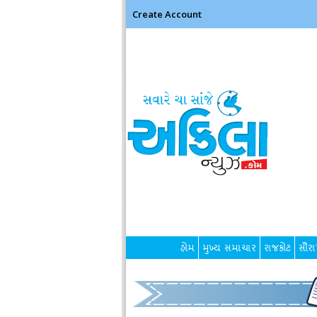
Create Account
હોમ
મુખ્ય સમાચાર
રાજકોટ
સૌરાષ