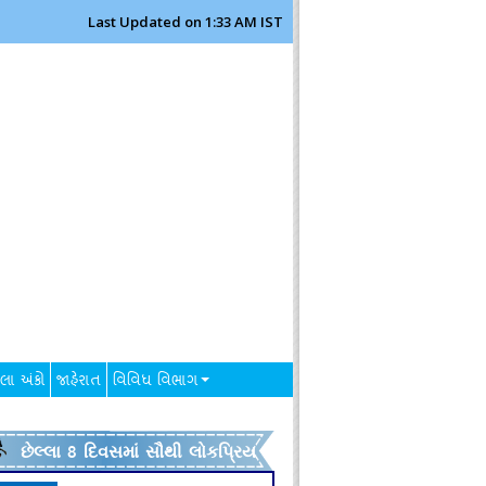
Last Updated on 1:33 AM IST
લા અંકો
જાહેરાત
વિવિધ વિભાગ
છેલ્લા 8 દિવસમાં સૌથી લોકપ્રિય