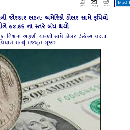
Most 
Pdf
Email
Print
લણની જોરદાર લડત: અમેરિકી ડોલર સામે રૂપિયો
ને ૯૪.૯૬ ના સ્તરે બંધ થયો
બેક; વિશ્વના અગ્રણી ચલણો સામે ડોલર ઇન્ડેક્સ ઘટતા
પિયાને મળ્યું મજબૂત બૂસ્ટર