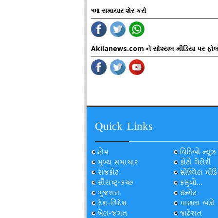
આ સમાચાર શેર કરો
Akilanews.com ને સોશ્યલ મીડિયા પર ફોલ
Quick Links
હોમ
વિડિઓ ન્યૂઝ
મુખ્ય સમાચાર
ફોટો ગેલેરી
રાજકોટ
સોશ્યિલ મીડિ
સૌરાષ્ટ્ર-કચ્છ
કસુંબો...
ગુજરાત
ઇન્સેટ
દેશ-વિદેશ
પાછલા અંકો
ખેલ-જગત
જાહેરાત