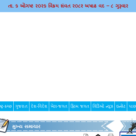
તા. ૬ ઓગષ્ટ ર૦ર૬ વિક્રમ સંવત ર૦૮૨ અષાઢ વદ – ૮ ગુરૂવાર
્ટ્ર-કચ્છ
ગુજરાત
દેશ-વિદેશ
ખેલ-જગત
ફિલ્મ જગત
વિડિઓ ન્યૂઝ
ઇન્સેટ
પાછ
મુખ્ય સમાચાર