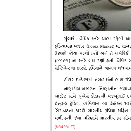
મુંબઈ
:
વૈશ્વિક સ્તરે ચાલી રહેલ
હૂંડિયામણ બજાર (
માં શાનદ
Forex Market)
ઉછાળો જોવા મળ્યો હતો અને તે અમેરિકી
(૯૪.૯૬) ના સ્તરે બંધ રહ્યો હતો. વૈશ્વ
સેન્ટિમેન્ટના કારણે રૂપિયાને આગળ વધવા
ડોલર ઇન્ડેક્સમાં નબળાઈનો લાભ રૂપિ
નાણાકીય બજારના નિષ્ણાતોના જણાવ્
બાસ્કેટ સામે યુએસ ડોલરની મજબૂતાઈ દર
ઇન્ટ્રા-ડે ટ્રેડિંગ દરમિયાન આ ઇન્ડેક્સ ૧૦
ગિરાવટના કારણે ભારતીય રૂપિયા સહિત
મળી હતી
જેના પરિણામે ભારતીય કરન્સીમ
,
(8:34 PM IST)