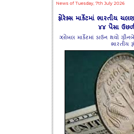
News of Tuesday, 7th July 2026
ફોરેક્સ માર્કેટમાં ભારતીય ચ
૪૪ પૈસા ઉછળી
ગ્લોબલ માર્કેટમાં ડાઉન થયો ગ્રીન
ભારતીય રૂ