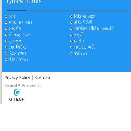
Quick Links
હોમ
વિડિઓ ન્યૂઝ
મુખ્ય સમાચાર
ફોટો ગેલેરી
રાજકોટ
સોશ્યિલ મીડિયા આવૃત્તિ
સૌરાષ્ટ્ર-કચ્છ
કસુંબો...
ગુજરાત
ઇન્સેટ
દેશ-વિદેશ
પાછલા અંકો
ખેલ-જગત
જાહેરાત
ફિલ્મ જગત
Privacy Policy
Sitemap
Designed & Developed By