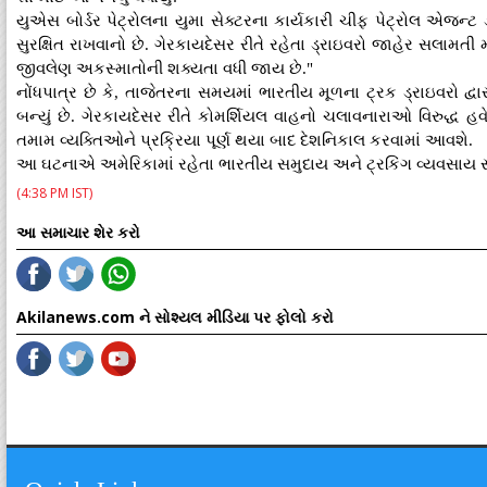
યુએસ બોર્ડર પેટ્રોલના યુમા સેક્ટરના કાર્યકારી ચીફ પેટ્રોલ એજન્ટ 
સુરક્ષિત રાખવાનો છે. ગેરકાયદેસર રીતે રહેતા ડ્રાઇવરો જાહેર સલામતી
જીવલેણ અકસ્માતોની શક્યતા વધી જાય છે."
નોંધપાત્ર છે કે, તાજેતરના સમયમાં ભારતીય મૂળના ટ્રક ડ્રાઇવરો દ્વા
બન્યું છે. ગેરકાયદેસર રીતે કોમર્શિયલ વાહનો ચલાવનારાઓ વિરુદ્ધ 
તમામ વ્યક્તિઓને પ્રક્રિયા પૂર્ણ થયા બાદ દેશનિકાલ કરવામાં આવશે.
આ ઘટનાએ અમેરિકામાં રહેતા ભારતીય સમુદાય અને ટ્રકિંગ વ્યવસાય સાથ
(4:38 PM IST)
આ સમાચાર શેર કરો
Akilanews.com ને સોશ્યલ મીડિયા પર ફોલો કરો