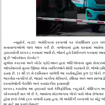
ન્યૂયોર્ક, તા.02: અમેરિકાના રસ્તાઓ પર કોમર્શિયલ ટ્રક 
સત્તાવાળાઓએ લાલ આંખ કરી છે. તાજેતરમાં હાથ ધરવામાં આવ
ડ્રાઇવરોની ધરપકડ કરવામાં આવી છે, જેમને હવે દેશનિકાલ કરવામાં આવ
શું છે 'ઓપરેશન ચેકમેટ'?
યુએસ કસ્ટમ્સ અને બોર્ડર પ્રોટેક્શન દ્વારા એરિઝોનાના યુમા સેક્ટર
ઓપરેશનનો મુખ્ય ઉદ્દેશ્ય એવા વ્યક્તિઓને શોધી કાઢવાનો છે, જેઓ ઇમિ
રહ્યા છે. 11 થી 15 મે દરમિયાન ચાલેલી આ કાર્યવાહીમાં કુલ 52 લોકો
ભારતીય નાગરિકો છે, જ્યારે બાકીના મેક્સિકો, રશિયા અને અલ સાલ્વાડો
દસ્તાવેજોની ગેરરીતિ અને કાયદાકીય ફસામણી
ધરપકડ કરાયેલા આ ડ્રાઇવરો પાસે કેલિફોર્નિયા, ન્યૂ યોર્ક, વોશિંગ્ટન 
ચોંકાવનારી વાત એ છે કે, આમાંના મોટાભાગના લોકો પાસે એવા રોજગાર 
હોવા છતાં તેઓ ટ્રક ચલાવી રહ્યા હતા, જે અમેરિકી રસ્તાઓ પર મોટું જો
શા માટે આ પગલું લેવાયું?