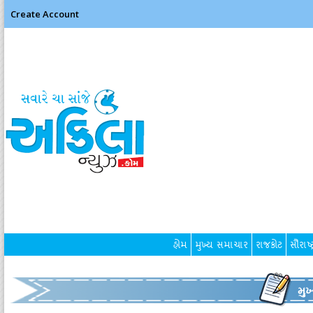
Create Account
હોમ
મુખ્ય સમાચાર
રાજકોટ
સૌરાષ્ટ
મુ