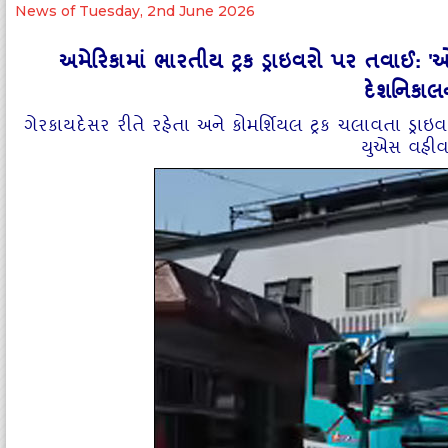
News of Tuesday, 2nd June 2026
અમેરિકામાં ભારતીય ટ્રક ડ્રાઇવરો પર તવાઈ: 
દેશનિકાલ
ગેરકાયદેસર રીતે રહેતા અને કોમર્શિયલ ટ્રક ચલાવતા ડ્ર
યુએસ વહીવટ