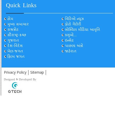
Quick Links
હોમ
વિડિઓ ન્યૂઝ
મુખ્ય સમાચાર
ફોટો ગેલેરી
રાજકોટ
સોશ્યિલ મીડિયા આવૃત્તિ
સૌરાષ્ટ્ર-કચ્છ
કસુંબો...
ગુજરાત
ઇન્સેટ
દેશ-વિદેશ
પાછલા અંકો
ખેલ-જગત
જાહેરાત
ફિલ્મ જગત
Privacy Policy
Sitemap
Designed & Developed By