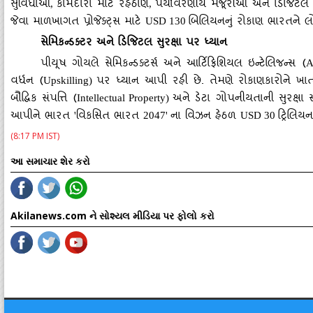
સુવિધાઓ
કામદારો માટે રહેઠાણ
પર્યાવરણીય મંજૂરીઓ અને ડિજિટલ ઈન્
,
,
જેવા માળખાગત પ્રોજેક્ટ્સ માટે
બિલિયનનું રોકાણ ભારતને લો
USD 130
સેમિકન્ડક્ટર અને ડિજિટલ સુરક્ષા પર ધ્યાન
પીયૂષ ગોયલે સેમિકન્ડક્ટર્સ અને આર્ટિફિશિયલ ઇન્ટેલિજન્સ (
A
વર્ધન (
પર ધ્યાન આપી રહી છે. તેમણે રોકાણકારોને ખાત
Upskilling)
બૌદ્ધિક સંપત્તિ (
અને ડેટા ગોપનીયતાની સુરક્ષા સર્
Intellectual Property)
આપીને ભારત
વિકસિત ભારત
ના વિઝન હેઠળ
ટ્રિલિય
'
2047'
USD 30
(8:17 PM IST)
આ સમાચાર શેર કરો
Akilanews.com ને સોશ્યલ મીડિયા પર ફોલો કરો