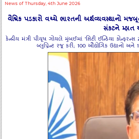
News of Thursday, 4th June 2026
વૈશ્વિક પડકારો વચ્ચે ભારતની અર્થવ્યવસ્થાનો મજબૂત 
સંકટને મ્હાત
કેન્દ્રીય મંત્રી પીયૂષ ગોયલે મુંબઈમાં 'સિટી ઈન્ડિયા કોન્ફ
બ્લુપ્રિન્ટ રજૂ કરી; 100 ઔદ્યોગિક ઉદ્યાનો અને