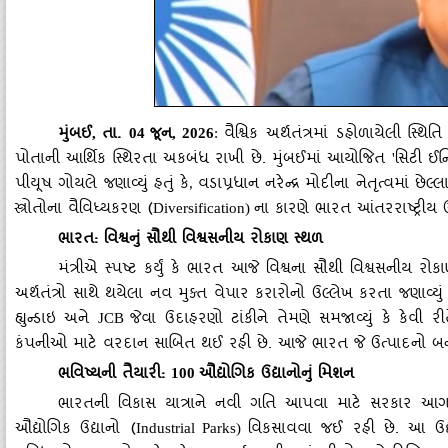
મુંબઈ
તા.
જૂન
વૈશ્વિક અર્થતંત્રમાં ડહોળાયેલી સ
,
04
, 2026
:
પોતાની આર્થિક સ્થિરતા અકબંધ રાખી છે. મુંબઈમાં આયોજિત
સિટી ઈન્
'
પીયૂષ ગોયલે જણાવ્યું હતું કે
વડાપ્રધાન નરેન્દ્ર મોદીના નેતૃત્વમાં છેલ્
,
સ્ત્રોતોના વૈવિધ્યકરણ (
ના કારણે ભારત આંતરરાષ્ટ્રીય ઉ
Diversification)
ભારત: વિશ્વનું સૌથી વિશ્વસનીય રોકાણ સ્થળ
મંત્રીએ સ્પષ્ટ કર્યું કે ભારત આજે વિશ્વના સૌથી વિશ્વસનીય રો
અર્થતંત્રો સાથે થયેલા નવ મુક્ત વેપાર કરારોનો ઉલ્લેખ કરતા જણાવ્યું 
હ્યુન્ડાઇ અને
જેવા ઉદાહરણો ટાંકીને તેમણે સમજાવ્યું કે કેવ
JCB
કંપનીઓ માટે વરદાન સાબિત થઈ રહી છે. આજે ભારત જે ઉત્પાદનો બન
ભવિષ્યની તૈયારી:
ઔદ્યોગિક ઉદ્યાનોનું મિશન
100
ભારતની વિકાસ યાત્રાને નવી ગતિ આપવા માટે સરકાર આ
ઔદ્યોગિક ઉદ્યાનો (
વિકસાવવા જઈ રહી છે. આ ઉદ
Industrial Parks)