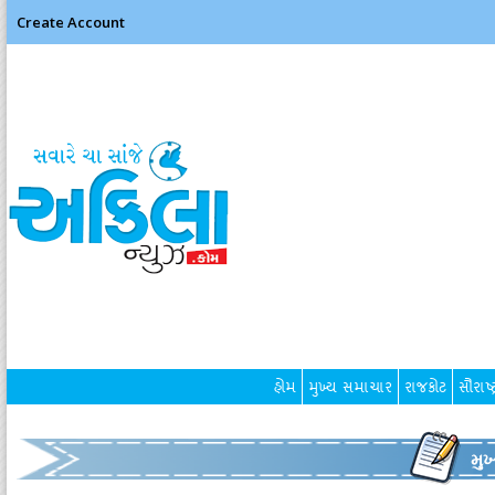
Create Account
હોમ
મુખ્ય સમાચાર
રાજકોટ
સૌરાષ્ટ
મુ