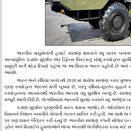
ભારતીય વાયુસેનાની હવાઈ સંરક્ષણ ક્ષમતાને વધુ ઘાતક બનાવવાની
અત્યાધુનિક S-400 સુદર્શન એર ડિફેન્સ સિસ્ટમનું ચોથું સ્ક્વોડ્રન સુરક્
સમુદ્રી માર્ગે થોડા દિવસો પહેલા જ આ સિસ્ટમ ભારત પહોંચી છે અને 
આવશે.
ભારત અને રશિયા વચ્ચે વર્ષ 2018 માં થયેલા સંરક્ષણ કરાર મુ
ત્રણ સ્ક્વોડ્રન ભારતને મળી ચૂક્યા છે, પરંતુ રશિયા-યુક્રેન યુદ્ધ
સ્ક્વોડ્રનના આગમનથી ભારતીય આકાશ વધુ સુરક્ષિત બન્યું છે. સંરક્
મંજૂરી આપી દીધી છે, જે ભવિષ્યમાં ભારતની સુરક્ષા કવચને વધુ અભેદ્ય બ
S-400 સુદર્શન પ્રણાલીની મારક ક્ષમતા અજોડ છે. ઓપરેશન દરમ
વિમાનને નિશાન બનાવીને પોતાની તાકાત સાબિત કરી હતી. આ સાથે જ ભારત 
પર પણ ધ્યાન કેન્દ્રિત કરી રહ્યું છે. ભારતીય સંરક્ષણ કંપની સોલાર
ડ્રોન અને મિસાઈલ હુમલાઓને લાંબા અંતરથી જ નિષ્ક્રિય કરવા માટે સક્