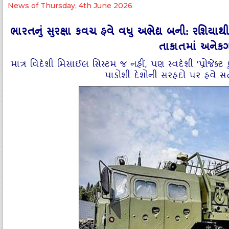
News of Thursday, 4th June 2026
ભારતનું સુરક્ષા કવચ હવે વધુ અભેદ્ય બની: રશિયાથી 
તાકાતમાં અનેક
માત્ર વિદેશી મિસાઈલ સિસ્ટમ જ નહીં, પણ સ્વદેશી 'પ્રોજેક્ટ
પાડોશી દેશોની સરહદો પર હવે સતર