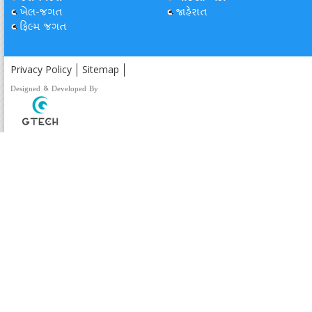
ખેલ-જગત
જાહેરાત
ફિલ્મ જગત
Privacy Policy
Sitemap
Designed & Developed By