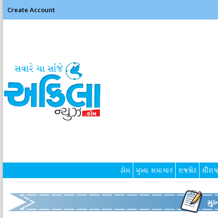
Create Account
હોમ
મુખ્ય સમાચાર
રાજકોટ
સૌરાષ્ટ
મુ