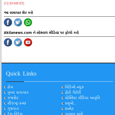
(12:30 AM IST)
આ સમાચાર શેર કરો
Akilanews.com ને સોશ્યલ મીડિયા પર ફોલો કરો
Quick Links
હોમ
વિડિઓ ન્યૂઝ
મુખ્ય સમાચાર
ફોટો ગેલેરી
રાજકોટ
સોશ્યિલ મીડિયા આવૃત્તિ
સૌરાષ્ટ્ર-કચ્છ
કસુંબો...
ગુજરાત
ઇન્સેટ
દેશ-વિદેશ
પાછલા અંકો