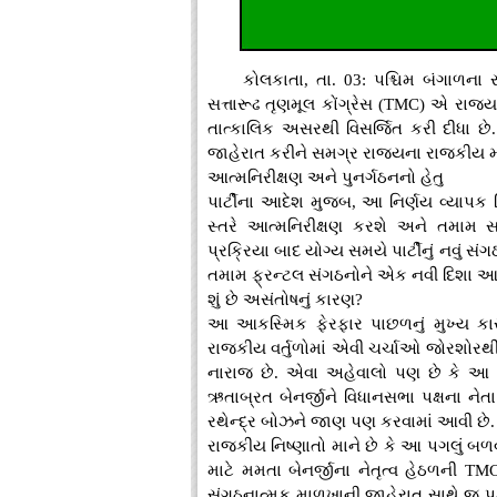
કોલકાતા, તા. 03: પશ્ચિમ બંગાળન
સત્તારૂઢ તૃણમૂલ કોંગ્રેસ (TMC) એ રાજ
તાત્કાલિક અસરથી વિસર્જિત કરી દીધા છે. 
જાહેરાત કરીને સમગ્ર રાજ્યના રાજકીય મા
આત્મનિરીક્ષણ અને પુનર્ગઠનનો હેતુ
પાર્ટીના આદેશ મુજબ, આ નિર્ણય વ્યાપક વિ
સ્તરે આત્મનિરીક્ષણ કરશે અને તમામ 
પ્રક્રિયા બાદ યોગ્ય સમયે પાર્ટીનું નવું સ
તમામ ફ્રન્ટલ સંગઠનોને એક નવી દિશા આ
શું છે અસંતોષનું કારણ?
આ આકસ્મિક ફેરફાર પાછળનું મુખ્ય કાર
રાજકીય વર્તુળોમાં એવી ચર્ચાઓ જોરશોરથી 
નારાજ છે. એવા અહેવાલો પણ છે કે આ અસ
ઋતાબ્રત બેનર્જીને વિધાનસભા પક્ષના નેત
રથેન્દ્ર બોઝને જાણ પણ કરવામાં આવી છે.
રાજકીય નિષ્ણાતો માને છે કે આ પગલું બળવા
માટે મમતા બેનર્જીના નેતૃત્વ હેઠળની 
સંગઠનાત્મક માળખાની જાહેરાત સાથે જ પક્ષ