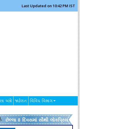
Last Updated on 10:42 PM IST
લા અંકો
જાહેરાત
વિવિધ વિભાગ
છેલ્લા 8 દિવસમાં સૌથી લોકપ્રિય