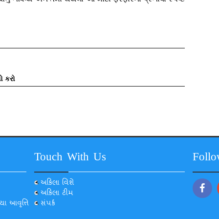
ો કરો
Touch With Us
Foll
અકિલા વિશે
અકિલા ટીમ
યા આવૃત્તિ
સંપર્ક