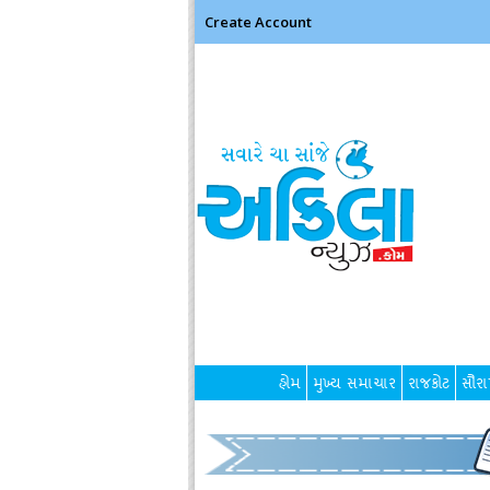
Create Account
હોમ
મુખ્ય સમાચાર
રાજકોટ
સૌરાષ