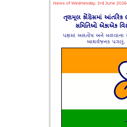
News of Wednesday, 3rd June 2026
તૃણમૂલ કોંગ્રેસમાં આંતરિક
સમિતિઓ એકાએક વિસ
પક્ષમાં અસંતોષ અને બળવાના અહે
આશ્ચર્યજનક પગલું;