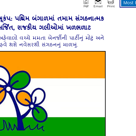
Most 
Pdf
Email
Print
 ભૂકંપ: પશ્ચિમ બંગાળમાં તમામ સંગઠનાત્મક
ર્જિત, રાજકીય ગલીઓમાં ખળભળાટ
વાલો વચ્ચે મમતા બેનર્જીની પાર્ટીનું મોટું અને
 હવે થશે નવેસરથી સંગઠનનું માળખું.