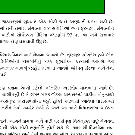
ા રાજકારણમાં બુધવારે એક મોટી અને અણધારી ઘટના ઘટી છે.
્યમાં તેની તમામ સંગઠનાત્મક સમિતિઓ અને ફ્રન્ટલ સંગઠનોને
પાર્ટીએ સોશિયલ મીડિયા પ્લેટફોર્મ 'X' પર આ અંગે સત્તાવાર
ળખાને હચમચાવી દીધું છે.
ચાર-વિમર્શ બાદ લેવામાં આવ્યો છે. તૃણમૂલ કોંગ્રેસ હવે દરેક
સમિતિઓની કામગીરીનું કડક મૂલ્યાંકન કરવામાં આવશે. આ
ંગઠનાત્મક માળખું જાહેર કરવામાં આવશે, જે પિતૃ સંસ્થા અને તેના
પશે.
ણ પક્ષમાં ચાલી રહેલો આંતરિક અસંતોષ માનવામાં આવે છે.
ચાલી રહી છે કે લગભગ 58 જેટલા ધારાસભ્યો પાર્ટીના નેતૃત્વથી
ંતુષ્ટ ધારાસભ્યોના જૂથે હાંકી કાઢવામાં આવેલા ધારાસભ્ય
ા તરીકે ટેકો જાહેર કર્યો છે અને આ અંગે વિધાનસભા અધ્યક્ષ
ની આગને ડામવા અને પાર્ટી પર સંપૂર્ણ નિયંત્રણ પાછું મેળવવા
TMC ની એક મોટી રણનીતિ હોઈ શકે છે. આગામી દિવસોમાં નવા
નું ભવિષ્ય અને તેમાં થયેલા આ મોટા ફેરફારના પ્રભાવો સ્પષ્ટ