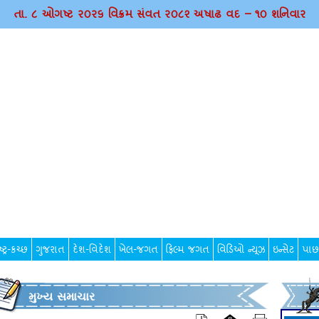
તા. ૮ ઓગષ્ટ ર૦ર૬ વિક્રમ સંવત ર૦૮૨ અષાઢ વદ – ૧૦ શનિવાર
્ટ્ર-કચ્છ
ગુજરાત
દેશ-વિદેશ
ખેલ-જગત
ફિલ્મ જગત
વિડિઓ ન્યૂઝ
ઇન્સેટ
પાછ
મુખ્ય સમાચાર