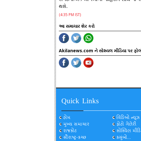
થશે.
(4:35 PM IST)
આ સમાચાર શેર કરો
Akilanews.com ને સોશ્યલ મીડિયા પર ફોલ
Quick Links
હોમ
વિડિઓ ન્યૂઝ
મુખ્ય સમાચાર
ફોટો ગેલેરી
રાજકોટ
સોશ્યિલ મીડિ
સૌરાષ્ટ્ર-કચ્છ
કસુંબો...