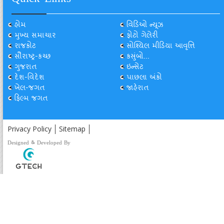
Quick Links
હોમ
વિડિઓ ન્યૂઝ
મુખ્ય સમાચાર
ફોટો ગેલેરી
રાજકોટ
સોશ્યિલ મીડિયા આવૃત્તિ
સૌરાષ્ટ્ર-કચ્છ
કસુંબો...
ગુજરાત
ઇન્સેટ
દેશ-વિદેશ
પાછલા અંકો
ખેલ-જગત
જાહેરાત
ફિલ્મ જગત
Privacy Policy
Sitemap
Designed & Developed By