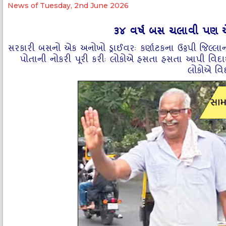
News of Tuesday, 2nd June 2026
૩૪ વર્ષ બસ ચલાવી પણ 
સરકારી બસનો એક અનોખો ડ્રાઈવરઃ કર્ણાટકના ઉડ્ડપી જિલ્‍
પોતાની નોકરી પૂરી કરીઃ લોકોએ હસતા હસતા આપી વિદાઇ
લોકોએ વ