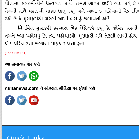
પોતાના સહકર્મીઓને ધન્‍યવાદ કર્યો. તેમણે ભાવુક થઈને યાદ કર્યું કે
તેમની સાથે પહાડની માફક ઊભું રહ્યું અને આખા ૬ મહિનાની પેડ લીવ
રહી છે કે મુસાફરોથી ભરેલી આખી બસ હું ચલાવતો હોઉં.
નિયમિત મુસાફરી કરનારા એક પેસેન્‍જરે કહ્યું કે
, જોસેફ સરની
તમને જ્‍યાં પહોંચવું છે, ત્‍યાં પહોંચાડશે. મુસાફરી ગમે તેટલી લાંબી હોય
એક પરિવારના સભ્‍યની માફક રાખતા હતા.
(1:23 PM IST)
આ સમાચાર શેર કરો
Akilanews.com ને સોશ્યલ મીડિયા પર ફોલો કરો