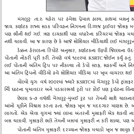
મંગલુરુઃ તા.૨: ચહેરા પર હંમેશા પ્રેમાળ હાસ્‍ય
, હાથમાં બસનું
જાય. કર્ણાટક રાજ્‍ય સડક પરિવહન નિગમના દિગ્‍ગજ ડ્રાઈવર જોસફ મચાડ
પણ ભીની થઈ ગઈ. ત્રણ દાયકાથી પણ વધારેના કરિયરમાં જોસફ મચાડોએ ક્
નથી ચલાવી. આ જ કારણ છે કે આજે સોશિયલ મીડિયાથી લઈ મંગલુરુના
ડેક્કન હેરાલ્‍ડના રિપોર્ટ અનુસાર
, કર્ણાટકના ઉડ્ડપી જિલ્‍લાના
પોતાની નોકરી પૂરી કરી. તેમણે વર્ષ ૧૯૯૨માં
જોઈન કર્યું હતુ
KSRTC
લઈ પોતાની અંતિમ ટ્રિપ પર નીકળ્‍યા તો ડેપો સ્‍ટાફ, સહકર્મી અને ન
આ અંતિમ ટ્રિપનો વીડિયો હવે સોશિયલ મીડિયા પર ખૂબ વાયરલ થઈ રહ
વોલ્‍વો યુગઃ વર્ષ ૨૦૦૨માં જ્‍યારે
માં મેંગલુરુ ડેપો ટ્રાંસ
KSRTC
મિી ઘાટના ઘુમાવદાર અને પડકારભર્યા રુટો પર કોઈ પણ દુર્ઘટના વિના
છેલ્‍લા ૬-૭ વર્ષથી મેંગલુરુ-મુંબઈ રુટ પર તેમની સાથે ચાલનારા
આંખો મૂકીને વિશ્વાસ કરતા હતા. જોસફ ખૂબ જ મદદગાર માણસ છે. 
લાગતો. એક એવા યુગમાં જ્‍યાં લાંબા અંતરની મુસાફરી એક થકવી ના
બસ ચલાવી. મુસાફરો ભલે તેમની બસમાં મુસાફરી ન કરી શક્‍યા, પણ આ
પોતાની અંતિમ મુસાફરી દરમ્‍યાન જોસફ મચાડો ખૂબ જ ભાવુક 