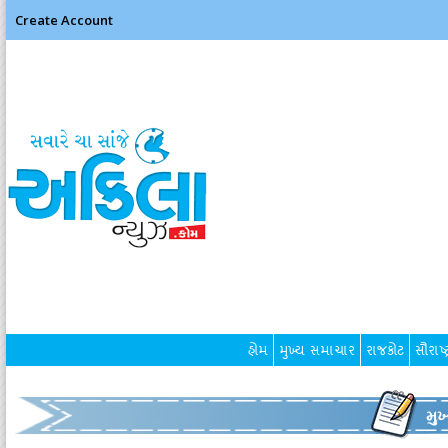
Create Account
હોમ
મુખ્ય સમાચાર
રાજકોટ
સૌરાષ્ટ
મુ