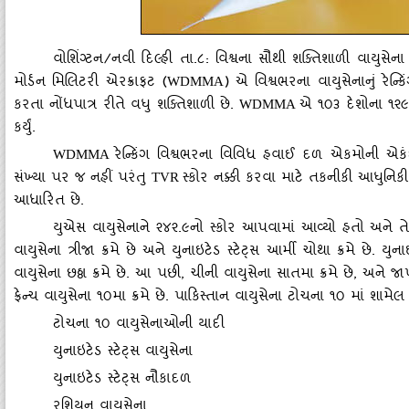
વોશિંગ્‍ટન/નવી દિલ્‍હી તા.૮: વિશ્વના સૌથી શક્‍તિશાળી વાયુસે
મોર્ડન મિલિટરી એરક્રાફટ (
) એ વિશ્વભરના વાયુસેનાનું રેન્‍
WDMMA
કરતા નોંધપાત્ર રીતે વધુ શક્‍તિશાળી છે.
એ ૧૦૩ દેશોના ૧૨૯
WDMMA
કર્યું.
રેન્‍કિંગ વિશ્વભરના વિવિધ હવાઈ દળ એકમોની એકંદર
WDMMA
સંખ્‍યા પર જ નહીં પરંતુ
સ્‍કોર નક્કી કરવા માટે તકનીકી આધુનિ
TVR
આધારિત છે.
યુએસ વાયુસેનાને ૨૪૨.૯નો સ્‍કોર આપવામાં આવ્‍યો હતો અને તે પ્રથ
વાયુસેના ત્રીજા ક્રમે છે અને યુનાઇટેડ સ્‍ટેટ્‍સ આર્મી ચોથા ક્રમે છે. યુનાઇ
વાયુસેના છઠ્ઠા ક્રમે છે. આ પછી, ચીની વાયુસેના સાતમા ક્રમે છે, અને જ
ફ્રેન્‍ચ વાયુસેના ૧૦મા ક્રમે છે. પાકિસ્‍તાન વાયુસેના ટોચના ૧૦ માં શામે
ટોચના ૧૦ વાયુસેનાઓની યાદી
યુનાઇટેડ સ્‍ટેટ્‍સ વાયુસેના
યુનાઇટેડ સ્‍ટેટ્‍સ નૌકાદળ
રશિયન વાયુસેના