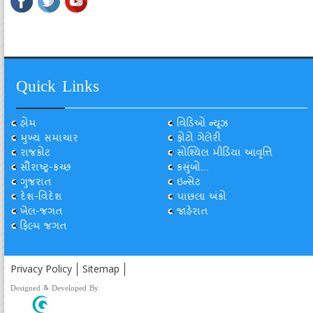
Quick Links
હોમ
વિડિઓ ન્યૂઝ
મુખ્ય સમાચાર
ફોટો ગેલેરી
રાજકોટ
સોશ્યિલ મીડિયા આવૃત્તિ
સૌરાષ્ટ્ર-કચ્છ
કસુંબો...
ગુજરાત
ઇન્સેટ
દેશ-વિદેશ
પાછલા અંકો
ખેલ-જગત
જાહેરાત
ફિલ્મ જગત
Privacy Policy
Sitemap
Designed & Developed By