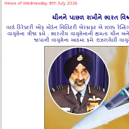
News of Wednesday, 8th July 2026
ચીનને પાછળ રાખીને ભારત વિશ્વનું 
વર્લ્‍ડ ડિરેક્‍ટરી ઓફ મોર્ડન મિલિટરી એરક્રાફટ એ ૨૦૨૬ રેન્‍
વાયુસેના ત્રીજા ક્રમે : ભારતીય વાયુસેનાની ક્ષમતા ચીન 
જાપાની વાયુસેના આઠમા ક્રમેઃ ઇઝરાયેલી વાયુસેના