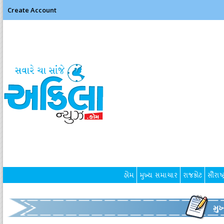
Create Account
હોમ
મુખ્ય સમાચાર
રાજકોટ
સૌરાષ્ટ
મુ