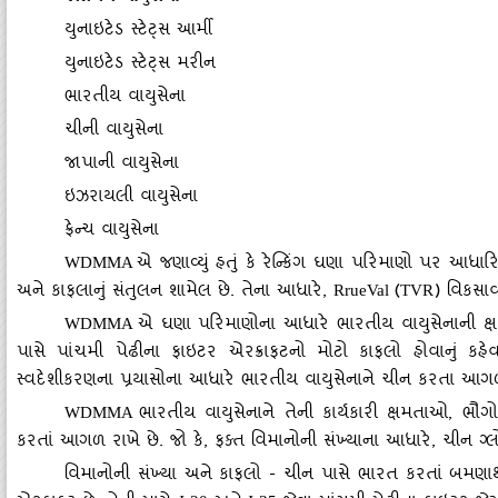
યુનાઇટેડ સ્‍ટેટ્‍સ આર્મી
યુનાઇટેડ સ્‍ટેટ્‍સ મરીન
ભારતીય વાયુસેના
ચીની વાયુસેના
જાપાની વાયુસેના
ઇઝરાયલી વાયુસેના
ફ્રેન્‍ચ વાયુસેના
એ જણાવ્‍યું હતું કે રેન્‍કિંગ ઘણા પરિમાણો પર આધાર
WDMMA
અને કાફલાનું સંતુલન શામેલ છે. તેના આધારે,
(
) વિકસાવવ
RrueVal
TVR
એ ઘણા પરિમાણોના આધારે ભારતીય વાયુસેનાની ક્ષમ
WDMMA
પાસે પાંચમી પેઢીના ફાઇટર એરક્રાફટનો મોટો કાફલો હોવાનું કહ
સ્‍વદેશીકરણના પ્રયાસોના આધારે ભારતીય વાયુસેનાને ચીન કરતા આગળ
ભારતીય વાયુસેનાને તેની કાર્યકારી ક્ષમતાઓ
, ભૌગ
WDMMA
કરતાં આગળ રાખે છે. જો કે, ફક્‍ત વિમાનોની સંખ્‍યાના આધારે, ચીન ગ્
વિમાનોની સંખ્‍યા અને કાફલો - ચીન પાસે ભારત કરતાં બમણાથ