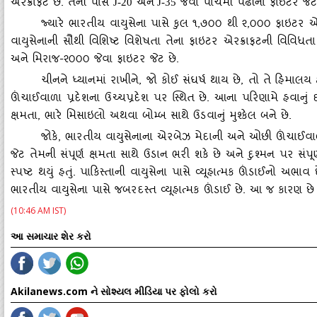
એરક્રાફટ છે. તેની પાસે
અને
જેવા પાંચમી પેઢીના ફાઇટર જેટ
J-20
J-35
જ્‍યારે ભારતીય વાયુસેના પાસે કુલ ૧
,૭૦૦ થી ૨,૦૦૦ ફાઇટર એરક્
વાયુસેનાની સૌથી વિશિષ્ટ વિશેષતા તેના ફાઇટર એરક્રાફટની વિવિધતા
અને મિરાજ-૨૦૦૦ જેવા ફાઇટર જેટ છે.
ચીનને ધ્‍યાનમાં રાખીને
, જો કોઈ સંઘર્ષ થાય છે, તો તે હિમાલય 
ઊંચાઈવાળા પ્રદેશના ઉચ્‍ચપ્રદેશ પર સ્‍થિત છે. આના પરિણામે હવાનું
ક્ષમતા, ભારે મિસાઇલો અથવા બોમ્‍બ સાથે ઉડવાનું મુશ્‍કેલ બને છે.
જોકે
, ભારતીય વાયુસેનાના એરબેઝ મેદાની અને ઓછી ઊંચાઈવાળા વ
જેટ તેમની સંપૂર્ણ ક્ષમતા સાથે ઉડાન ભરી શકે છે અને દુશ્‍મન પર સંપૂર
સ્‍પષ્ટ થયું હતું. પાકિસ્‍તાની વાયુસેના પાસે વ્‍યૂહાત્‍મક ઊંડાઈનો અભાવ 
ભારતીય વાયુસેના પાસે જબરદસ્‍ત વ્‍યૂહાત્‍મક ઊંડાઈ છે. આ જ કારણ
(10:46 AM IST)
આ સમાચાર શેર કરો
Akilanews.com ને સોશ્યલ મીડિયા પર ફોલો કરો