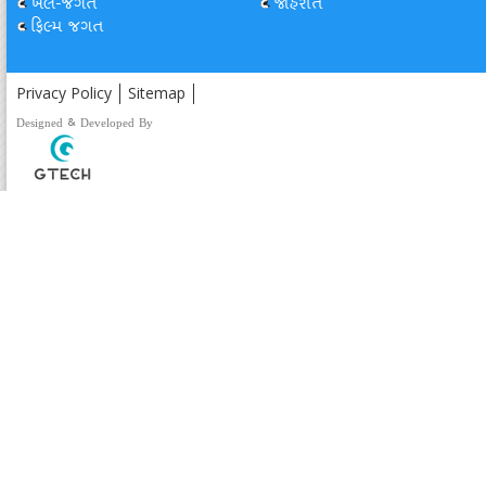
ખેલ-જગત
જાહેરાત
ફિલ્મ જગત
Privacy Policy
Sitemap
Designed & Developed By