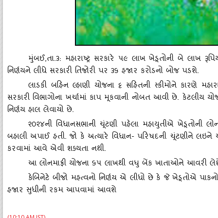
મુંબઈ
,તા.૩: મહારાષ્ટ્ર સરકારે ૫૯ લાખ ખેડૂતોની બે લાખ રૂ
નિર્ણયને લીધે સરકારી તિજોરી પર ૩૬ હજાર કરોડનો બોજ પડશે.
લાડકી બહિન લ્‍હાણી યોજના ટ્ટ સહિતની સ્‍કીમોને કારણે મહાર
સરકારી વિભાગોના ખર્ચામાં કાપ મૂકવાની નોબત આવી છે. કેટલીય યોજ
નિર્ણય હાલ લેવાયો છે.
૨૦૨૪ની વિધાનસભાની ચૂંટણી પહેલા મહાયુતીએ ખેડૂતોની લોનમા
બહાલી અપાઈ હતી. જો કે અત્‍યારે વિધાન- પરિષદની ચૂંટણીને લઇને આ
કરવામાં આવે એવી શક્‍યતા નથી.
આ લોનમાફી યોજના ૬૫ લાખથી વધુ બેંક ખાતાઓને આવરી લેશ
કેબિનેટે બીજો મહત્‍વનો નિર્ણય એ લીધો છે કે જે ખેડૂતોએ પાકનો 
હજાર સુધીની રકમ આપવામાં આવશે
(10:10 AM IST)