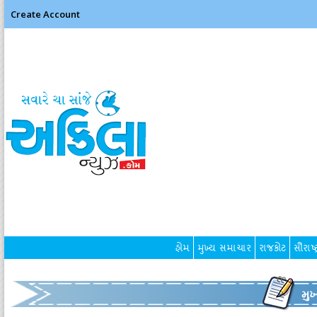
Create Account
હોમ
મુખ્ય સમાચાર
રાજકોટ
સૌરાષ્ટ
મુ