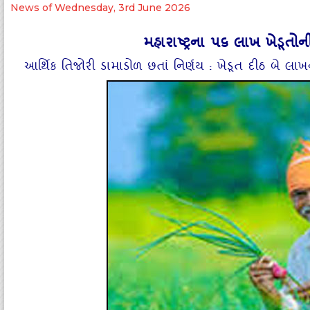
News of Wednesday, 3rd June 2026
મહારાષ્ટ્રના ૫૬ લાખ ખેડૂત
આર્થિક તિજોરી ડામાડોળ છતાં નિર્ણય : ખેડૂત દીઠ બે લ