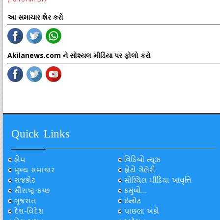
આ સમાચાર શેર કરો
Akilanews.com ને સોશ્યલ મીડિયા પર ફોલો કરો
Quick Links
હોમ
વિડિઓ ન્યૂઝ
મુખ્ય સમાચાર
ફોટો ગેલેરી
રાજકોટ
સોશ્યિલ મીડિયા આવૃત્તિ
સૌરાષ્ટ્ર-કચ્છ
કસુંબો...
ગુજરાત
ઇન્સેટ
દેશ-વિદેશ
પાછલા અંકો