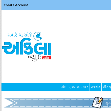
Create Account
હોમ
મુખ્ય સમાચાર
રાજકોટ
સૌરાષ્ટ
મુ