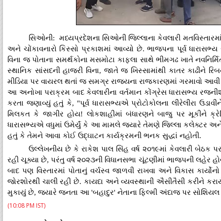
સિઓની: મધ્યપ્રદેશના સિઓની જિલ્લાના કેવલારી મતવિસ્તારમાં
અને ચોંકાવનારો કિસ્સો પ્રકાશમાં આવ્યો છે. ભાજપના પૂર્વ ધારાસભ્ય
વિના જ પોતાના સમર્થકોના મસમોટા કાફલા સાથે ભીમગઢ ખાતે નવનિર્મિ
સ્થાનિક સાંસદની હાજરી વિના, જાતે જ ખિસ્સામાંથી કાતર કાઢીને રિબ
મીડિયા પર વાયરલ થતાં જ સમગ્ર રાજ્યના રાજકારણમાં ગરમાવો આવી ગય
આ અનોખા પરાક્રમ બાદ કેવલારીના વર્તમાન કોંગ્રેસ ધારાસભ્ય રજનીશ હરવ
કરતા જણાવ્યું હતું કે, "પૂર્વ ધારાસભ્યએ પ્રોટોકોલના લીરેલીરા ઉડા
મિલકત કે જાગીર હોય! લોકશાહીમાં બંધારણને બાજુ પર મૂકીને ક્રેડિ
ધારાસભ્યએ વધુમાં ઉમેર્યું કે આ મામલે જ્યારે તેમણે જિલ્લા કલેક્ટર અને
હતું કે તેમને આવા કોઈ ઉદ્ઘાટન કાર્યક્રમની ભનક સુદ્ધાં નહોતી.
ઉલ્લેખનીય છે કે રાકેશ પાલ સિંહ વર્ષ ૨૦૧૯માં કેવલારી બેઠક
રહી ચૂક્યા છે, પરંતુ વર્ષ ૨૦૨૩ની વિધાનસભા ચૂંટણીમાં ભાજપની લહેર હો
બાદ પણ વિસ્તારમાં પોતાનું વર્ચસ્વ જાળવી રાખવા અને વિકાસ કાર્યો
જોરશોરથી ચાલી રહી છે. કાયદા અને વ્યવસ્થાની ઐસીતૈસી કરીને કરા
મુકાયું છે, જ્યારે જનતા આ 'બહાદુર' નેતાના ફિલ્મી અંદાજ પર સોશિયલ
(10:08 PM IST)