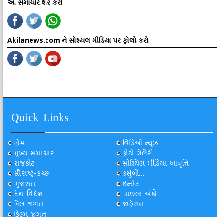
આ સમાચાર શેર કરો
Akilanews.com ને સોશ્યલ મીડિયા પર ફોલો કરો
Quick Links
હોમ
વિડિઓ ન્યૂઝ
મુખ્ય સમાચાર
ફોટો ગેલેરી
રાજકોટ
સોશ્યિલ મીડિયા આવૃત્તિ
સૌરાષ્ટ્ર-કચ્છ
કસુંબો...
ગુજરાત
ઇન્સેટ
દેશ-વિદેશ
પાછલા અંકો
ખેલ-જગત
જાહેરાત
ફિલ્મ જગત