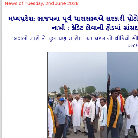
News of Tuesday, 2nd June 2026
મધ્યપ્રદેશ: ભાજપના પૂર્વ ધારાસભ્યએ સરકારી પ્
નાખી : ક્રેડિટ લેવાની હોડમાં સાં
"બંગલો મારો ને પુલ પણ મારો!": આ ઘટનાનો વીડિયો સ
ગરમ