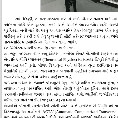
નવી દિલ્હી, તા.૦૭: કલ્પના કરો કે કોઈ ડૉક્ટર તમારા શરીરમ
અંદરના એકે-એક હાડકાં, નસો અને અંગોને લાઈવ જોઈ શકે! આજે આ
પ્રક્રિયા બની ગઈ છે, પરંતુ આ ચમત્કારિક ટેકનોલોજી પાછળ એક મહાન
શરીરનું સ્કેન કરી શકે તેવું 'ફુલ-બોડી સીટી સ્કેનર' આપનાર મહાન અમે
ડાયગ્નોસ્ટિક ઇમેજિંગના પિતા માનવામાં આવે છે.
દંત ચિકિત્સકમાંથી બન્યા ફિઝિક્સના ઉસ્તાદ
૨૮ જૂન, ૧૯૨૬ના રોજ ન્યૂ યોર્કમાં જન્મેલા રોબર્ટ લેડલીની સફર સામ
સૈદ્ધાંતિક ભૌતિકશાસ્ત્ર (Theoretical Physics) માં માસ્ટર ડિગ્રી મેળવી હતી
અભ્યાસ કર્યો હતો. બીજા વિશ્વયુદ્ધ અને કોરિયન યુદ્ધ દરમિયાન તે
વૈજ્ઞાનિકે દાંતની રચના અને ખોરાક ચાવવાની પદ્ધતિને સમજવા માટે પણ
જ્યારે કોમ્પ્યુટરે રોગો ઓળખવાનું શરૂ કર્યું
૧૯૫૦ના દાયકામાં જ્યારે કોમ્પ્યુટર ખૂબ જ પ્રાથમિક તબક્કામાં હતા, 
સંશોધન પત્ર પ્રકાશિત કર્યો, જેમાં તેમણે પહેલીવાર દુનિયા સામે દરખ
કરવામાં તબીબોના જમણા હાથ સમાન સાબિત થશે. અહીંથી જ 'મેડિકલ ઇન્ફ
વર્ષ ૧૯૭૩ અને 'એસીટીએ' (ACTA) નો ધમાકો
લેડલીએ પોતાની કારકિર્દીની સૌથી મોટી અને ક્રાંતિકારી સિદ્ધિ વર્ષ ૧
વિકસાવ્યું. આ મશીનને 'ACTA' (Automatic Computerized Transvers
જગતમાં સનસનાટી મચાવી દીધી. આ મશીનની મદદથી શરીરના કોઈપણ ભ