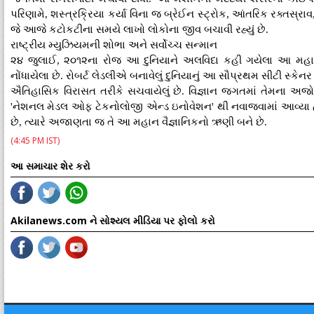
પરિણામે, શસ્ત્રક્રિયા કર્યા વિના જ બ્રેઈન સ્ટ્રોક, આંતરિક રક્તસ્રાવ
જે આજે કટોકટીના સમયે લાખો લોકોના જીવ બચાવી રહ્યું છે.
રાષ્ટ્રીય મ્યુઝિયમની શોભા અને સર્વોચ્ચ સન્માન
૨૪ જુલાઈ, ૨૦૧૨ના રોજ આ દુનિયાને અલવિદા કહી ગયેલા આ મહાન વ
નોંધાયેલા છે. રોબર્ટ લેડલીએ બનાવેલું દુનિયાનું આ સૌપ્રથમ સીટી 
ઐતિહાસિક વિરાસત તરીકે સચવાયેલું છે. વિજ્ઞાન જગતમાં તેમના અજો
'નેશનલ મેડલ ઓફ ટેકનોલોજી એન્ડ ઇનોવેશન' થી નવાજવામાં આવ્યા હતા
છે, ત્યારે અજાણતા જ તે આ મહાન વૈજ્ઞાનિકનો ઋણી બને છે.
(4:45 PM IST)
આ સમાચાર શેર કરો
Akilanews.com ને સોશ્યલ મીડિયા પર ફોલો કરો