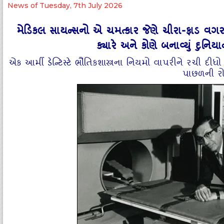
News of Tuesday, 7th July 2026
મેડિકલ સાયન્સનો એ ચમત્કાર જેણે ચીરા-ફાડ વગર
ક્યારે અને કોણે બનાવ્યું દુનિયાન
એક આર્મી ડેન્ટિસ્ટે ભૌતિકશાસ્ત્રના નિયમો વાપરીને રચી દી
પાછળની ર