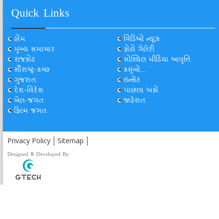
Quick Links
હોમ
વિડિઓ ન્યૂઝ
મુખ્ય સમાચાર
ફોટો ગેલેરી
રાજકોટ
સોશ્યિલ મીડિયા આવૃત્તિ
સૌરાષ્ટ્ર-કચ્છ
કસુંબો...
ગુજરાત
ઇન્સેટ
દેશ-વિદેશ
પાછલા અંકો
ખેલ-જગત
જાહેરાત
ફિલ્મ જગત
Privacy Policy
Sitemap
Designed & Developed By