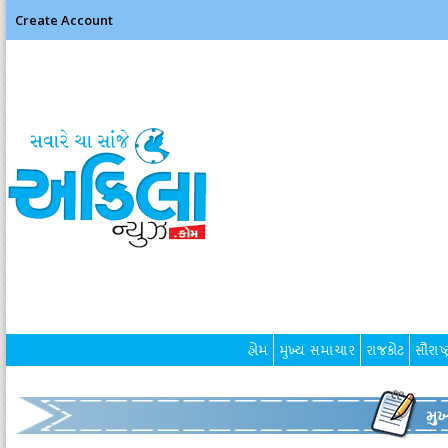
Create Account
હોમ
મુખ્ય સમાચાર
રાજકોટ
સૌરાષ્ટ
મુ