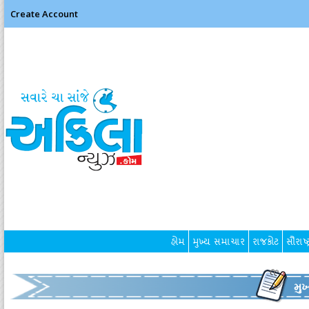
Create Account
હોમ
મુખ્ય સમાચાર
રાજકોટ
સૌરાષ્ટ
મુ