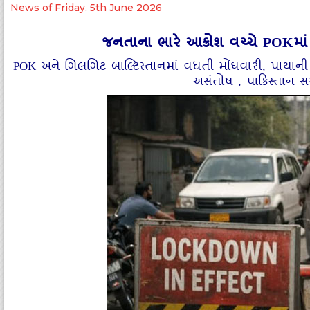
News of Friday, 5th June 2026
જનતાના ભારે આક્રોશ વચ્ચે POKમા
POK અને ગિલગિટ-બાલ્ટિસ્તાનમાં વધતી મોંઘવારી, પાયા
અસંતોષ , પાકિસ્તાન સ