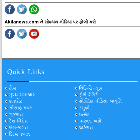
Akilanews.com ને સોશ્યલ મીડિયા પર ફોલો કરો
Quick Links
હોમ
વિડિઓ ન્યૂઝ
મુખ્ય સમાચાર
ફોટો ગેલેરી
રાજકોટ
સોશ્યિલ મીડિયા આવૃત્તિ
સૌરાષ્ટ્ર-કચ્છ
કસુંબો...
ગુજરાત
ઇન્સેટ
દેશ-વિદેશ
પાછલા અંકો
ખેલ-જગત
જાહેરાત
ફિલ્મ જગત