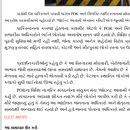
પાડોશી દેશ પાકિસ્તાને પચાવી પાડેલા POK અને ગિલગિટ-બાલ્ટિસ્તાનમાં 
આક્રોશ ચરમસીમાએ પહોંચ્યો છે. 'જોઈન્ટ આવામી એક્શન કમિટી'એ 9 જૂનથી એક 
પાકિસ્તાનના કબજા હેઠળના કાશ્મીર એટલે કે POK અને ગિલગ
રાજકીય અધિકારોને લઈને લોકોમાં અસંતોષ સતત વધી રહ્યો છે. વિવિધ સ્
પૂરતી સુવિધાઓ મળી રહી નથી, જેના કારણે અનેક શહેરોમાં વિરોધ પ્
મુઝફ્ફરાબાદ સહિત રાવલાકોટ, કોટલી અને મીરપુરમાં લોકો રસ્તા પર ઉતર
પ્રદર્શનકારીઓનું કહેવું છે કે આ વિસ્તારમાં મોંઘવારી, બેરો
અભાવ જેવી સમસ્યાઓ લાંબા સમયથી યથાવત છે. તેમનો આક્ષેપ છે કે
મેળવવા માટે ભારે હાલાકી ભોગવવી પડી રહી છે. કેટલાક સ્થાનિક લોકોએ 
કલાકો સુધી લાઈનોમાં ઊભા રહેવું પડે છે.
POKના વિવિધ નાગરિક સંગઠનોના સંયુક્ત મંચ 'જોઇન્ટ આવામી
કર્યું છે. સંગઠનના અધ્યક્ષ શૌકત નવાઝ મીરે લોકોને અપીલ કરી છ
મીરે જણાવ્યું હતું કે તેમનું આ આંદોલન જનતાના અધિકારો અને ક્ષેત્રના
સમયથી અન્યાય થઈ રહ્યો છે અને હવે જનતા પોતાના અધિકારો માટે સંઘ
(12:27 AM IST)
આ સમાચાર શેર કરો