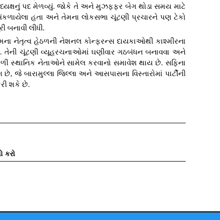
યક્ષનું પદ મેળવ્યું. જોકે તે અને મુઝફ્ફર બેગ થોડા સમય માટે
ંકળાયેલા હતા અને તેમના લોકસભા ચૂંટણી પ્રચારને પણ ટેકો
રી બનાવી લીધી.
તેમના નેતૃત્વ હેઠળની નેશનલ કોન્ફરન્સ દાયકાઓથી કાશ્મીરના
ે. તેની ચૂંટણી વ્યૂહરચનાઓમાં ઘણીવાર ગઠબંધન બનાવવા અને
ાળી સ્થાનિક નેતાઓને સામેલ કરવાનો સમાવેશ થાય છે. સફિના
, જે બારામુલ્લા જિલ્લા અને આસપાસના વિસ્તારોમાં પાર્ટીની
રી શકે છે.
ો કરો