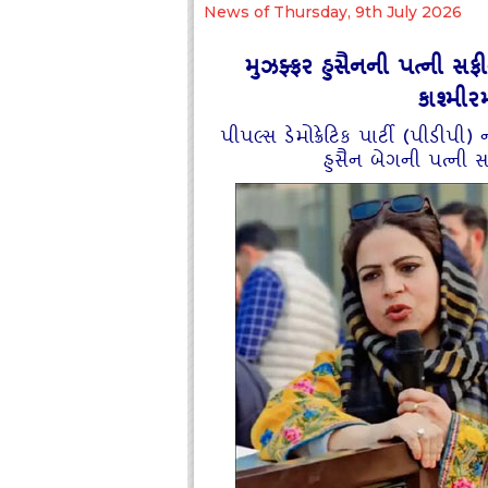
News of Thursday, 9th July 2026
મુઝફ્ફર હુસૈનની પત્ની સફ
કાશ્મીર
પીપલ્સ ડેમોક્રેટિક પાર્ટી (પીડીપી
હુસૈન બેગની પત્ની 