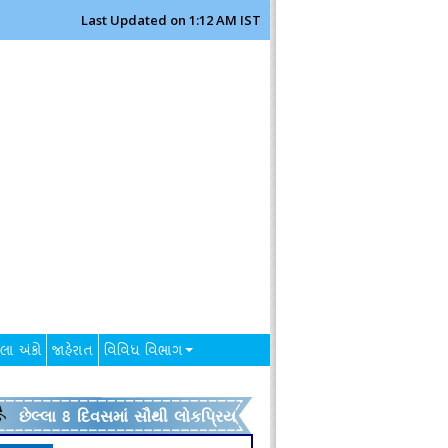
Last Updated on 1:12 AM IST
લા અંકો
જાહેરાત
વિવિધ વિભાગ
છેલ્લા 8 દિવસમાં સૌથી લોકપ્રિય