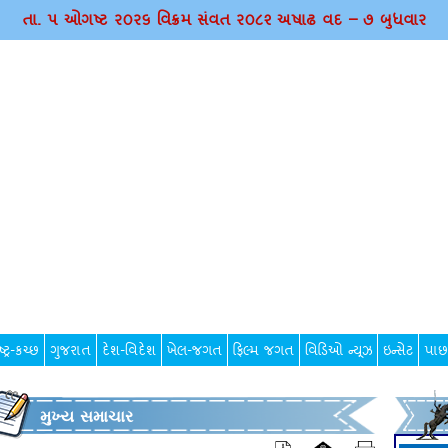
તા. ૫ ઓગષ્ટ ર૦ર૬ વિક્રમ સંવત ર૦૮૨ અષાઢ વદ – ૭ બુધવાર
્ટ્ર-કચ્છ
ગુજરાત
દેશ-વિદેશ
ખેલ-જગત
ફિલ્મ જગત
વિડિઓ ન્યૂઝ
ઇન્સેટ
પાછ
મુખ્ય સમાચાર