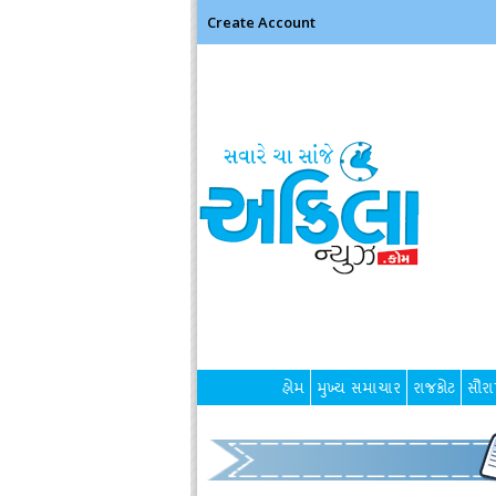
Create Account
હોમ
મુખ્ય સમાચાર
રાજકોટ
સૌરાષ