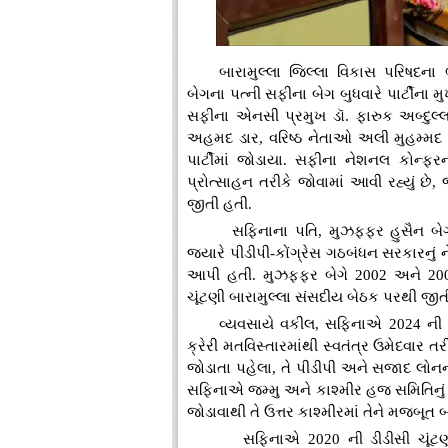
બારામુલ્લા જિલ્લા વિકાસ પરિષદના 
બેગના પત્ની સફીના બેગ બુધવારે પાર્ટીના 
સફીના એનસી પ્રમુખ ડૉ. ફારુક અબ્દુલ્લા
અહમદ ડાર, વરિષ્ઠ નેતાઓ અલી મુહમ્મદ
પાર્ટીમાં જોડાયા. સફીના નેશનલ કોન્ફર
પ્રોત્સાહન તરીકે જોવામાં આવી રહ્યું છે,
જીતી હતી.
સફિનાના પતિ, મુઝફ્ફર હુસૈન બે
જ્યારે પીડીપી-કોંગ્રેસ ગઠબંધન સરકારનું ને
આપી હતી. મુઝફ્ફર બેગે 2002 અને 200
ચૂંટણી બારામુલ્લા સંસદીય બેઠક પરથી જીત
વ્યવસાયે વકીલ, સફિનાએ 2024 ની જમ
ક્રેરી મતવિસ્તારમાંથી સ્વતંત્ર ઉમેદવાર 
જોડાતા પહેલા, તે પીડીપી અને સજાદ લોન
સફિનાએ જમ્મુ અને કાશ્મીર હજ સમિતિનું પણ ને
જોડાવાથી તે ઉત્તર કાશ્મીરમાં તેને મજબૂત 
સફિનાએ 2020 ની ડીડીસી ચૂંટણીમ