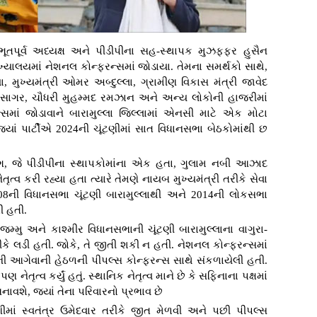
ભૂતપૂર્વ અધ્યક્ષ અને પીડીપીના સહ-સ્થાપક મુઝફ્ફર હુસૈન
મુખ્યાલયમાં નેશનલ કોન્ફરન્સમાં જોડાયા. તેમના સમર્થકો સાથે,
, મુખ્યમંત્રી ઓમર અબ્દુલ્લા, ગ્રામીણ વિકાસ મંત્રી જાવેદ
 સાગર, ચૌધરી મુહમ્મદ રમઝાન અને અન્ય લોકોની હાજરીમાં
ન્સમાં જોડાવાને બારામુલ્લા જિલ્લામાં એનસી માટે એક મોટા
 જ્યાં પાર્ટીએ 2024ની ચૂંટણીમાં સાત વિધાનસભા બેઠકોમાંથી છ
ગ, જે પીડીપીના સ્થાપકોમાંના એક હતા, ગુલામ નબી આઝાદ
તૃત્વ કરી રહ્યા હતા ત્યારે તેમણે નાયબ મુખ્યમંત્રી તરીકે સેવા
8ની વિધાનસભા ચૂંટણી બારામુલ્લાથી અને 2014ની લોકસભા
ી હતી.
્મુ અને કાશ્મીર વિધાનસભાની ચૂંટણી બારામુલ્લાના વાગુરા-
તરીકે લડી હતી. જોકે, તે જીતી શકી ન હતી. નેશનલ કોન્ફરન્સમાં
ની આગેવાની હેઠળની પીપલ્સ કોન્ફરન્સ સાથે સંકળાયેલી હતી.
તૃત્વ કર્યું હતું. સ્થાનિક નેતૃત્વ માને છે કે સફિનાના પક્ષમાં
બનાવશે, જ્યાં તેના પરિવારનો પ્રભાવ છે
ાં સ્વતંત્ર ઉમેદવાર તરીકે જીત મેળવી અને પછી પીપલ્સ