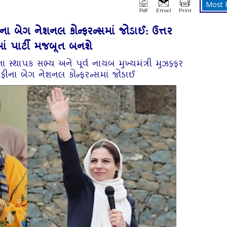
Most 
Pdf
Email
Print
ીના બેગ નેશનલ કોન્ફરન્સમાં જોડાઈ: ઉત્તર
માં પાર્ટી મજબૂત બનશે
) ના સ્થાપક સભ્ય અને પૂર્વ નાયબ મુખ્યમંત્રી મુઝફ્ફર
સફીના બેગ નેશનલ કોન્ફરન્સમાં જોડાઈ