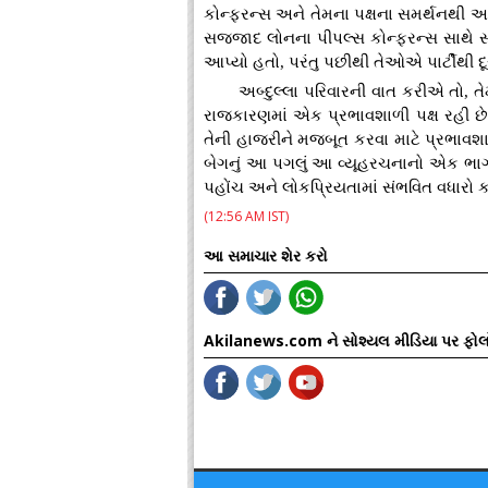
કોન્ફરન્સ અને તેમના પક્ષના સમર્થનથી અધ્
સજ્જાદ લોનના પીપલ્સ કોન્ફરન્સ સાથે સ
આપ્યો હતો, પરંતુ પછીથી તેઓએ પાર્ટીથી દૂ
અબ્દુલ્લા પરિવારની વાત કરીએ તો, 
રાજકારણમાં એક પ્રભાવશાળી પક્ષ રહી છ
તેની હાજરીને મજબૂત કરવા માટે પ્રભાવશ
બેગનું આ પગલું આ વ્યૂહરચનાનો એક ભાગ છે
પહોંચ અને લોકપ્રિયતામાં સંભવિત વધારો ક
(12:56 AM IST)
આ સમાચાર શેર કરો
Akilanews.com ને સોશ્યલ મીડિયા પર ફોલ