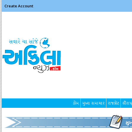
Create Account
હોમ
મુખ્ય સમાચાર
રાજકોટ
સૌરાષ્ટ
મુ