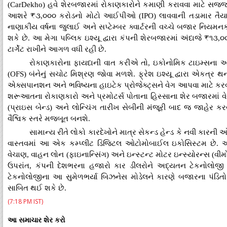
(CarDekho) હવે શેરબજારમાં રોકાણકારોને કમાણી કરાવવા માટે સજ્જ થ
આશરે ₹૩,૦૦૦ કરોડનો મોટો આઈપીઓ (IPO) લાવવાની તડામાર તૈયા
નાણાકીય વર્ષના જુલાઈ અને સપ્ટેમ્બર ક્વાર્ટરની વચ્ચે બજાર નિયમનક
શકે છે. આ મેગા પબ્લિક ઇશ્યૂ દ્વારા કંપની શેરબજારમાં અંદાજે ₹૧૩,૦૦૦
ટાર્ગેટ રાખીને આગળ વધી રહી છે.
રોકાણકારોના ફાયદાની વાત કરીએ તો, ઇકોનોમિક ટાઇમ્સના અ
(OFS) બંનેનું સચોટ મિશ્રણ જોવા મળશે. ફ્રેશ ઇશ્યૂ દ્વારા એકત્ર 
એક્સપાનશન અને ભવિષ્યના હાઇટેક પ્રોજેક્ટ્સને વેગ આપવા માટે કર
શરૂઆતના રોકાણકારો અને પ્રમોટર્સ પોતાના હિસ્સાના શેર બજારમાં વેચી
(પ્રાઇસ બેન્ડ) અને લોન્ચિંગ તારીખ સેબીની મંજૂરી બાદ જ જાહેર ક
વૈશ્વિક સ્તરે મજબૂત બનશે.
સામાન્ય રીતે લોકો કારદેખોને માત્ર સેકન્ડ હેન્ડ કે નવી કાર
વાસ્તવમાં આ એક કમ્પ્લીટ ડિજિટલ ઓટોમોબાઈલ ઇકોસિસ્ટમ છે. આ 
વેચાણ, વાહન લોન (ફાઇનાન્સિંગ) અને ઇન્સ્ટન્ટ મોટર ઇન્સ્યોરન્સ (વી
ઉપરાંત, કંપની દેશભરના હજારો કાર ડીલરોને અદ્યતન ટેકનોલોજી સો
ટેકનોલોજીના આ સુમેળભર્યા બિઝનેસ મોડેલને કારણે બજારના પંડિતો મા
સાબિત થઈ શકે છે.
(7:18 PM IST)
આ સમાચાર શેર કરો