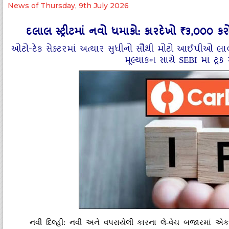
News of Thursday, 9th July 2026
દલાલ સ્ટ્રીટમાં નવો ધમાકો: કારદેખો ₹૩,૦૦૦ ક
ઓટો-ટેક સેક્ટરમાં અત્યાર સુધીનો સૌથી મોટો આઈપીઓ લાવ
મૂલ્યાંકન સાથે SEBI માં ટ
નવી દિલ્હી: નવી અને વપરાયેલી કારના લે-વેચ બજારમાં એકહ