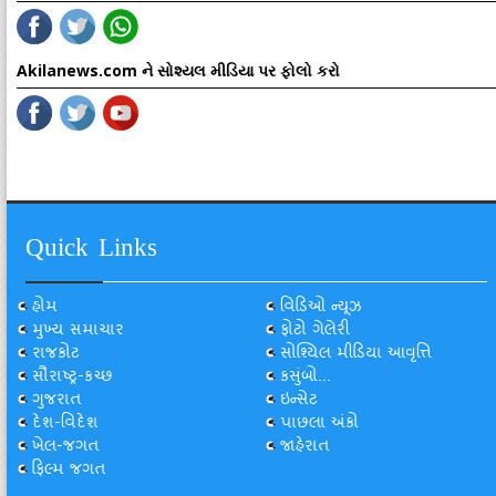
Akilanews.com ને સોશ્યલ મીડિયા પર ફોલો કરો
Quick Links
હોમ
વિડિઓ ન્યૂઝ
મુખ્ય સમાચાર
ફોટો ગેલેરી
રાજકોટ
સોશ્યિલ મીડિયા આવૃત્તિ
સૌરાષ્ટ્ર-કચ્છ
કસુંબો...
ગુજરાત
ઇન્સેટ
દેશ-વિદેશ
પાછલા અંકો
ખેલ-જગત
જાહેરાત
ફિલ્મ જગત