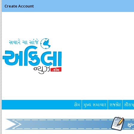
Create Account
હોમ
મુખ્ય સમાચાર
રાજકોટ
સૌરાષ્ટ
મુ