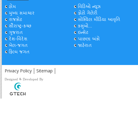
હોમ
વિડિઓ ન્યૂઝ
મુખ્ય સમાચાર
ફોટો ગેલેરી
રાજકોટ
સોશ્યિલ મીડિયા આવૃત્તિ
સૌરાષ્ટ્ર-કચ્છ
કસુંબો...
ગુજરાત
ઇન્સેટ
દેશ-વિદેશ
પાછલા અંકો
ખેલ-જગત
જાહેરાત
ફિલ્મ જગત
Privacy Policy
Sitemap
Designed & Developed By