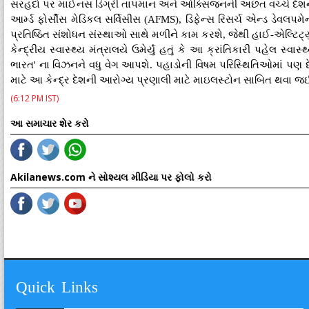
સરહદો પર માઈનસ ડિગ્રી તાપમાન અને ઓક્સિજનની અછત વચ્ચે દેશની રક
આર્મ્ડ ફોર્સીસ મેડિકલ સર્વિસીસ (AFMS), ડિફેન્સ રિસર્ચ એન્ડ ડેવ
પ્રતિષ્ઠિત સંશોધન સંસ્થાઓ સાથે મળીને કામ કરશે, જેથી હાઈ-એલ્ટિટ્યુડ
કેન્દ્રીય સ્વાસ્થ્ય મંત્રાલયે ઉમેર્યું હતું કે આ ક્રાંતિકારી પહેલ સ્વા
ભારત' ના વિઝનને વધુ વેગ આપશે. પહાડોની વિષમ પરિસ્થિતિઓમાં પણ દેશ
માટે આ કેન્દ્ર દેશની આરોગ્ય પ્રણાલી માટે માઇલસ્ટોન સાબિત થવા જઈ ર
(6:12 PM IST)
આ સમાચાર શેર કરો
Akilanews.com ને સોશ્યલ મીડિયા પર ફોલો કરો
Quick Links