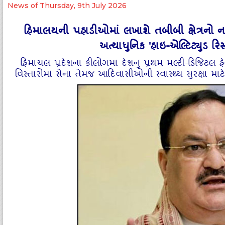
News of Thursday, 9th July 2026
હિમાલયની પહાડીઓમાં લખાશે તબીબી ક્ષેત્રનો નવો 
અત્યાધુનિક 'હાઇ-એલ્ટિટ્યુડ રિ
હિમાચલ પ્રદેશના કીલોંગમાં દેશનું પ્રથમ મલ્ટી-ડિજિટ
વિસ્તારોમાં સેના તેમજ આદિવાસીઓની સ્વાસ્થ્ય સુરક્ષા માટ