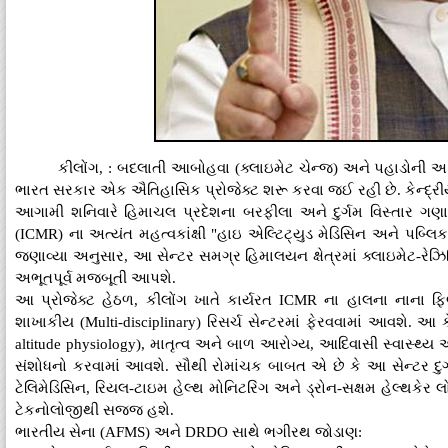
કીલોંગ, : બદલાતી આબોહવા (ક્લાઇમેટ ચેન્જ) અને પહાડોની
ભારત સરકાર એક ઐતિહાસિક પ્રોજેક્ટ શરૂ કરવા જઈ રહી છે. કેન્દ્રીય સ્
આગામી શનિવારે હિમાચલ પ્રદેશના બરફીલા અને દુર્ગમ વિસ્તાર ગણાત
(ICMR) ના અત્યંત મહત્વકાંક્ષી "હાઇ એલ્ટિટ્યુડ મેડિસિન અને પબ્લિક
જણાવ્યા અનુસાર, આ સેન્ટર સમગ્ર હિમાલયન ક્ષેત્રમાં ક્લાઇમેટ-રેઝ
અભૂતપૂર્વ મજબૂતી આપશે.
આ પ્રોજેક્ટ હેઠળ, કીલોંગ ખાતે કાર્યરત ICMR ના હાલના નાના ફિલ્ડ 
શાખાકીય (Multi-disciplinary) રિસર્ચ સેન્ટરમાં ફેરવવામાં આવશે. આ 
altitude physiology), માતૃત્વ અને બાળ આરોગ્ય, આદિવાસી સ્વાસ્થ્ય અ
સંશોધનો કરવામાં આવશે. સૌથી રોમાંચક બાબત એ છે કે આ સેન્ટર દુર્ગમ 
ટેલિમેડિસિન, રિયલ-ટાઇમ હેલ્થ મોનિટરિંગ અને ડ્રોન-સક્ષમ હેલ્થકેર 
ટેકનોલોજીથી સજ્જ હશે.
ભારતીય સેના (AFMS) અને DRDO સાથે ભગીરથ જોડાણ: