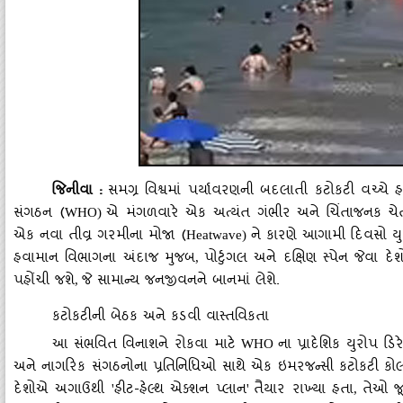
જિનીવા
:
સમગ્ર વિશ્વમાં પર્યાવરણની બદલાતી કટોકટી વચ્ચે
સંગઠન (
એ મંગળવારે એક અત્યંત ગંભીર અને ચિંતાજનક ચેતવ
WHO)
એક નવા તીવ્ર ગરમીના મોજા (
ને કારણે આગામી દિવસો યુ
Heatwave)
હવામાન વિભાગના અંદાજ મુજબ
પોર્ટુગલ અને દક્ષિણ સ્પેન જેવા દે
,
પહોંચી જશે
જે સામાન્ય જનજીવનને બાનમાં લેશે.
,
કટોકટીની બેઠક અને કડવી વાસ્તવિકતા
આ સંભવિત વિનાશને રોકવા માટે
ના પ્રાદેશિક યુરોપ ડિર
WHO
અને નાગરિક સંગઠનોના પ્રતિનિધિઓ સાથે એક ઇમરજન્સી કટોકટી કો
દેશોએ અગાઉથી
હીટ-હેલ્થ એક્શન પ્લાન
તૈયાર રાખ્યા હતા
તેઓ જૂ
'
'
,