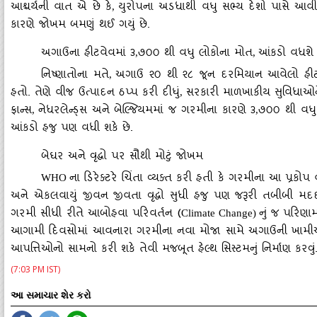
આશ્ચર્યની વાત એ છે કે
યુરોપના અડધાથી વધુ સભ્ય દેશો પાસે આવ
,
કારણે જોખમ બમણું થઈ ગયું છે.
અગાઉના હીટવેવમાં ૩
૭૦૦ થી વધુ લોકોના મોત
આંકડો વધશે
,
,
નિષ્ણાતોના મતે
અગાઉ ૨૦ થી ૨૮ જૂન દરમિયાન આવેલો હીટવ
,
હતો. તેણે વીજ ઉત્પાદન ઠપ્પ કરી દીધું
સરકારી માળખાકીય સુવિધાઓને 
,
ફ્રાન્સ
નેધરલેન્ડ્સ અને બેલ્જિયમમાં જ ગરમીના કારણે ૩
૭૦૦ થી વધુ 
,
,
આંકડો હજુ પણ વધી શકે છે.
બેઘર અને વૃદ્ધો પર સૌથી મોટું જોખમ
ના ડિરેક્ટરે ચિંતા વ્યક્ત કરી હતી કે ગરમીના આ પ્રકોપ
WHO
અને એકલવાયું જીવન જીવતા વૃદ્ધો સુધી હજુ પણ જરૂરી તબીબી મદદ પહ
ગરમી સીધી રીતે આબોહવા પરિવર્તન (
નું જ પરિણામ 
Climate Change)
આગામી દિવસોમાં આવનારા ગરમીના નવા મોજા સામે અગાઉની ખામીઓ 
આપત્તિઓનો સામનો કરી શકે તેવી મજબૂત હેલ્થ સિસ્ટમનું નિર્માણ કરવું
(7:03 PM IST)
આ સમાચાર શેર કરો