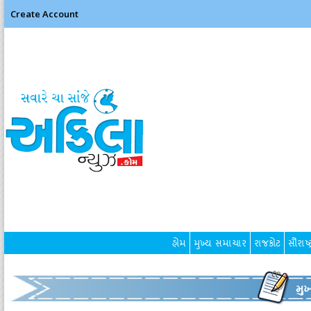
Create Account
હોમ
મુખ્ય સમાચાર
રાજકોટ
સૌરાષ્ટ
મુ