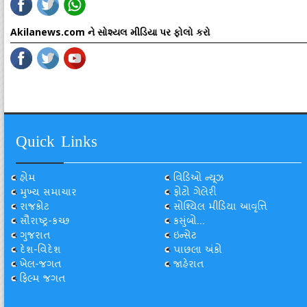
Akilanews.com ને સોશ્યલ મીડિયા પર ફોલો કરો
Quick Links
હોમ
વિડિઓ ન્યૂઝ
મુખ્ય સમાચાર
ફોટો ગેલેરી
રાજકોટ
સોશ્યિલ મીડિયા આવૃત્તિ
સૌરાષ્ટ્ર-કચ્છ
કસુંબો...
ગુજરાત
ઇન્સેટ
દેશ-વિદેશ
પાછલા અંકો
ખેલ-જગત
જાહેરાત
ફિલ્મ જગત