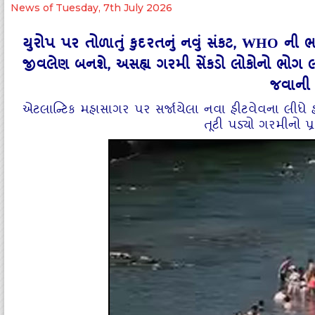
News of Tuesday, 7th July 2026
યુરોપ પર તોળાતું કુદરતનું નવું સંકટ, WHO 
જીવલેણ બનશે, અસહ્ય ગરમી સેંકડો લોકોનો ભોગ લઈ શ
જવાની
એટલાન્ટિક મહાસાગર પર સર્જાયેલા નવા હીટવેવના લીધે 
તૂટી પડ્યો ગરમીનો પ્