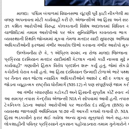
માલદા: પશ્ચિમ બંગાળમાં વિધાનસભા ચૂંટણી પૂર્વે ફાટી નીકળેલી
વલણ અપનાવતા મોટી કાર્યવાહી કરી છે. એજન્સીએ આ હિંસા અને સરકા
૩૧ કથિત આરોપીઓ વિરુદ્ધ કોલકાતાની વિશેષ અદાલતમાં વિધિવત ચા
ચાર્જશીટમાં તમામ આરોપીઓ પર એક સુનિયોજિત કાવતરાના ભાગ રૂપ
વ્યવસ્થાની સ્થિતિ જોખમમાં મૂકવા તેમજ મતદાર યાદી સુધારણા અભિયા
અધિકારીઓની ફરજમાં ગંભીર અવરોધ ઊભો કરવાના ગંભીર આરોપો મૂકવા
ઉલ્લેખનીય છે કે, ૧ એપ્રિલ ૨૦૨૬ ના રોજ માલદા જિલ્લાના ક
પ્રક્રિયા દરમિયાન મતદાર યાદીમાંથી કેટલાક નામો કાઢી નાખવા મુદ્દ
કાર્યવાહી" ગણાવીને હિંસક વિરોધ પ્રદર્શન શરૂ કર્યું હતું, જેમાં 
કચેરીનો ઘેરાવ કર્યો હતો. આ હિંસા દરમિયાન ઉન્માદી ટોળાએ ભારે પથ્
પર તૈનાત સાત જેટલા ન્યાયિક અધિકારીઓને આશરે ૮ થી ૯ કલાક સુધી
જોડતા વ્યૂહાત્મક રાષ્ટ્રીય ધોરીમાર્ગ (NH-12) ને પણ સંપૂર્ણપણે જામ કર
આ ગંભીર બંધારણીય કટોકટી અને હિંસાની સુપ્રીમ કોર્ટે સ્વત
આ સમગ્ર તપાસ કેન્દ્રીય એજન્સી NIA ને સોંપવામાં આવી હતી. તપાસ 
ટેકનિકલ ડેટાના આધારે આરોપીઓ પર ભારતીય દંડ સંહિતા (BNS) ૨૦૨
વ્યવસ્થા જાળવણી અધિનિયમ ૧૯૭૨ ની આકરી કલમો લગાવી છે. NIA એ ક
હિંસા ભડકાવીને ફરાર થઈ ગયેલા અન્ય મુખ્ય સૂત્રધારો અને સહ-કા
લોકશાહીની પવિત્ર પ્રક્રિયાને નુકસાન પહોંચાડનારા તમામ ગુનેગારો