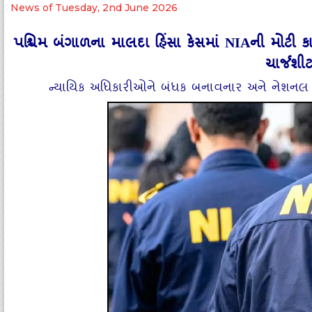
News of Tuesday, 2nd June 2026
પશ્ચિમ બંગાળના માલદા હિંસા કેસમાં NIAની મોટી 
ચાર્જશ
ન્યાયિક અધિકારીઓને બંધક બનાવનાર અને નેશનલ હા