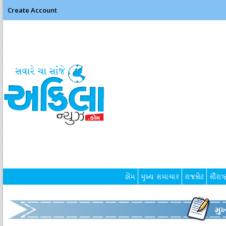
Create Account
હોમ
મુખ્ય સમાચાર
રાજકોટ
સૌરાષ્ટ
મુ