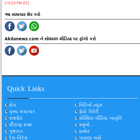
(10:23 PM IST)
આ સમાચાર શેર કરો
Akilanews.com ને સોશ્યલ મીડિયા પર ફોલો કરો
Quick Links
હોમ
વિડિઓ ન્યૂઝ
મુખ્ય સમાચાર
ફોટો ગેલેરી
રાજકોટ
સોશ્યિલ મીડિયા આવૃત્તિ
સૌરાષ્ટ્ર-કચ્છ
કસુંબો...
ગુજરાત
ઇન્સેટ
દેશ-વિદેશ
પાછલા અંકો