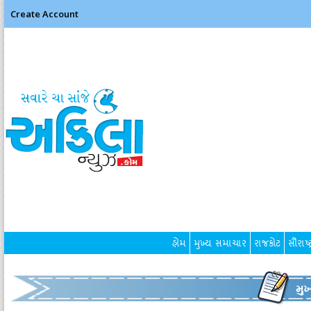
Create Account
હોમ
મુખ્ય સમાચાર
રાજકોટ
સૌરાષ્ટ
મુ