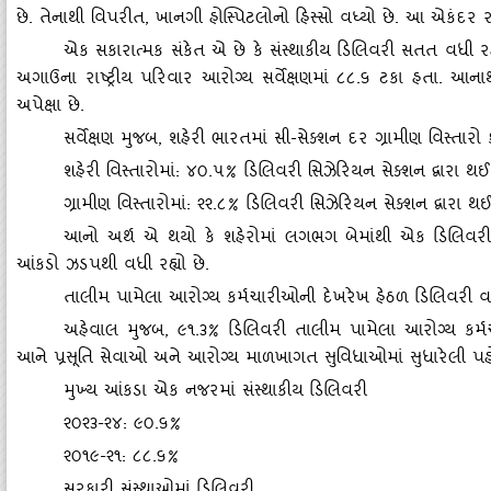
છે. તેનાથી વિપરીત, ખાનગી હોસ્‍પિટલોનો હિસ્‍સો વધ્‍યો છે. આ એકંદર રા
એક સકારાત્‍મક સંકેત એ છે કે સંસ્‍થાકીય ડિલિવરી સતત વધી 
અગાઉના રાષ્ટ્રીય પરિવાર આરોગ્‍ય સર્વેક્ષણમાં ૮૮.૬ ટકા હતા. આન
અપેક્ષા છે.
સર્વેક્ષણ મુજબ
, શહેરી ભારતમાં સી-સેક્‍શન દર ગ્રામીણ વિસ્‍તારો ક
શહેરી વિસ્‍તારોમાં: ૪૦.૫% ડિલિવરી સિઝેરિયન સેક્‍શન દ્વારા થ
ગ્રામીણ વિસ્‍તારોમાં: ૨૨.૮% ડિલિવરી સિઝેરિયન સેક્‍શન દ્વારા થ
આનો અર્થ એ થયો કે શહેરોમાં લગભગ બેમાંથી એક ડિલિવરી સિ
આંકડો ઝડપથી વધી રહ્યો છે.
તાલીમ પામેલા આરોગ્‍ય કર્મચારીઓની દેખરેખ હેઠળ ડિલિવરી 
અહેવાલ મુજબ
, ૯૧.૩% ડિલિવરી તાલીમ પામેલા આરોગ્‍ય કર
આને પ્રસૂતિ સેવાઓ અને આરોગ્‍ય માળખાગત સુવિધાઓમાં સુધારેલી પહોં
મુખ્‍ય આંકડા એક નજરમાં સંસ્‍થાકીય ડિલિવરી
૨૦૨૩-૨૪: ૯૦.૬%
૨૦૧૯-૨૧: ૮૮.૬%