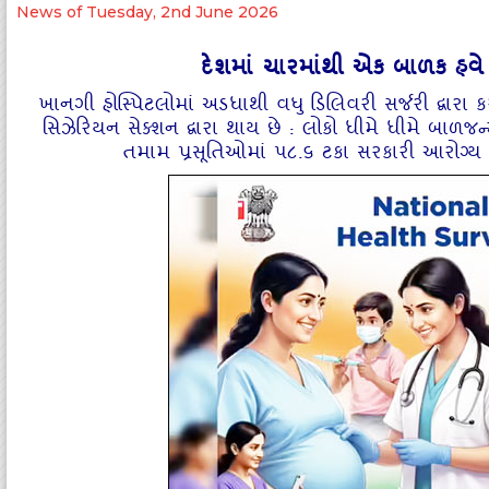
News of Tuesday, 2nd June 2026
દેશમાં ચારમાંથી એક બાળક હવે સિ
ખાનગી હોસ્‍પિટલોમાં અડધાથી વધુ ડિલિવરી સર્જરી દ્વારા 
સિઝેરિયન સેક્‍શન દ્વારા થાય છે : લોકો ધીમે ધીમે બાળજન
તમામ પ્રસૂતિઓમાં ૫૮.૬ ટકા સરકારી આરોગ્‍ય