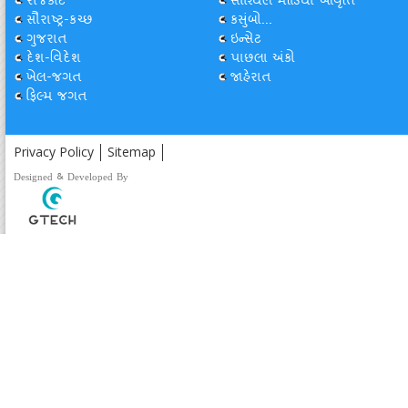
રાજકોટ
સોશ્યિલ મીડિયા આવૃત્તિ
સૌરાષ્ટ્ર-કચ્છ
કસુંબો...
ગુજરાત
ઇન્સેટ
દેશ-વિદેશ
પાછલા અંકો
ખેલ-જગત
જાહેરાત
ફિલ્મ જગત
Privacy Policy
Sitemap
Designed & Developed By