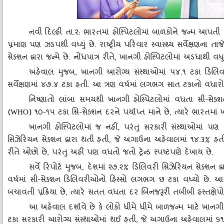
નવી દિલ્‍હી તા.૨: ભારતમાં હોસ્‍પિટલોમાં બાળકોને જન્‍મ આપ
પ્રમાણ પણ ઝડપથી વધ્‍યું છે. રાષ્ટ્રીય પરિવાર સ્‍વાસ્‍થ્‍ય સર્વેક્ષણન
સેક્‍શન દ્વારા જન્‍મે છે. નોંધપાત્ર રીતે, ખાનગી હોસ્‍પિટલોમાં અડધાથી વ
અહેવાલ મુજબ
, ખાનગી આરોગ્‍ય સંસ્‍થાઓમાં ૫૪.૧ ટકા ડિલિવરી
સર્વેક્ષણમાં ૪૭.૪ ટકા હતી. આ ત્રણ વર્ષમાં લગભગ સાત ટકાનો વધારો દ
નિષ્‍ણાતો લાંબા સમયથી ખાનગી હોસ્‍પિટલોમાં વધતા સી-સેક્‍શન
(
) ૧૦-૧૫ ટકા સિ-સેક્‍શન દરને પર્યાપ્ત માને છે, ત્‍યારે ભારતમ
WHO
ખાનગી હોસ્‍પિટલોમાં જ નહીં
, પરંતુ સરકારી સંસ્‍થાઓમાં પણ 
સિઝેરિયન સેક્‍શન દ્વારા થતી હતી, જે અગાઉના અહેવાલમાં ૧૪.૩% હતી.
રીતે ઓછો છે, પરંતુ અહીં પણ વધતો જતો ટ્રેન્‍ડ સ્‍પષ્ટપણે દેખાય છે.
સર્વે રિપોર્ટ મુજબ
, દેશમાં ૨૭.૨% ડિલિવરી સિઝેરિયન સેક્‍શન દ
વર્ષમાં સી-સેક્‍શન ડિલિવરીઓનો હિસ્‍સો લગભગ છ ટકા વધ્‍યો છે. આરોગ
બચાવતી પ્રક્રિયા છે, ત્‍યારે સતત વધતા દર બિનજરૂરી તબીબી હસ્‍તક્ષેપો
આ અહેવાલ દર્શાવે છે કે લોકો ધીમે ધીમે બાળજન્‍મ માટે ખાનગી 
ટકા સરકારી આરોગ્‍ય સંસ્‍થાઓમાં થઈ હતી, જે અગાઉના અહેવાલમાં ૬૧.૯