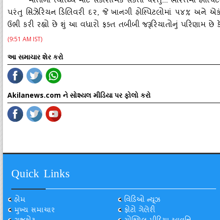
માતાના સ્‍વાસ્‍થ્‍ય માટે સકારાત્‍મક સંકેતો પરંતુ... ભારતમાં હોસ્‍પિ
પરંતુ સિઝેરિયન ડિલિવરી દર, જે ખાનગી હોસ્‍પિટલોમાં ૫૪% અને એકંદ
ઉભી કરી રહ્યો છે શું આ વધારો ફક્‍ત તબીબી જરૂરિયાતોનું પરિણામ છે ક
(9:51 AM IST)
આ સમાચાર શેર કરો
Akilanews.com ને સોશ્યલ મીડિયા પર ફોલો કરો
Quick Links
હોમ
વિડિઓ ન્યૂઝ
મુખ્ય સમાચાર
ફોટો ગેલેરી