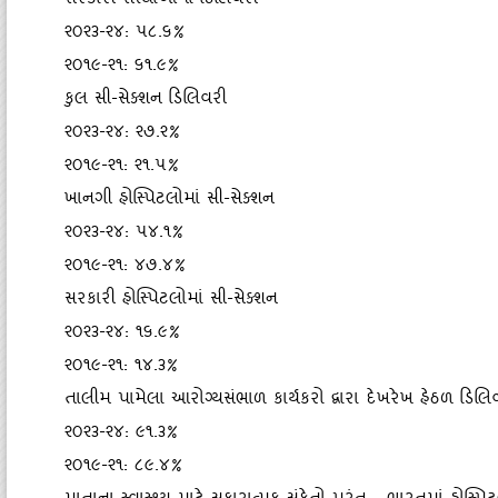
સરકારી સંસ્‍થાઓમાં ડિલિવરી
૨૦૨૩-૨૪: ૫૮.૬%
૨૦૧૯-૨૧: ૬૧.૯%
કુલ સી-સેક્‍શન ડિલિવરી
૨૦૨૩-૨૪: ૨૭.૨%
૨૦૧૯-૨૧: ૨૧.૫%
ખાનગી હોસ્‍પિટલોમાં સી-સેક્‍શન
૨૦૨૩-૨૪: ૫૪.૧%
૨૦૧૯-૨૧: ૪૭.૪%
સરકારી હોસ્‍પિટલોમાં સી-સેક્‍શન
૨૦૨૩-૨૪: ૧૬.૯%
૨૦૧૯-૨૧: ૧૪.૩%
તાલીમ પામેલા આરોગ્‍યસંભાળ કાર્યકરો દ્વારા દેખરેખ હેઠળ ડિલિ
૨૦૨૩-૨૪: ૯૧.૩%
૨૦૧૯-૨૧: ૮૯.૪%