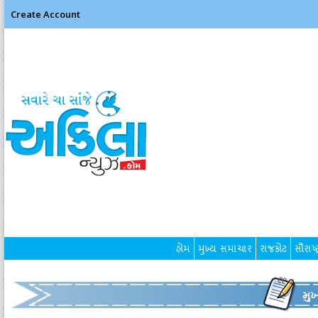
Create Account
હોમ
મુખ્ય સમાચાર
રાજકોટ
સૌરાષ્ટ
મુ