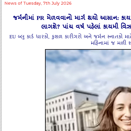
News of Tuesday, 7th July 2026
જર્મનીમાં PR મેળવવાનો માર્ગ થયો આસાન: કાયમ
લાગશે? પાંચ વર્ષ પહેલાં કાયમી વિઝા
EU બ્લુ કાર્ડ ધારકો, કુશળ કારીગરો અને જર્મન સ્નાતકો 
મહિનામાં જ મળી શક