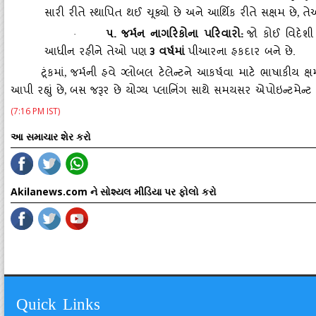
સારી રીતે સ્થાપિત થઈ ચૂક્યો છે અને આર્થિક રીતે સક્ષમ છે
તે
,
૫. જર્મન નાગરિકોના પરિવારો:
જો કોઈ વિદેશ
·
આધીન રહીને તેઓ પણ
૩ વર્ષમાં
પીઆરના હકદાર બને છે.
ટૂંકમાં
જર્મની હવે ગ્લોબલ ટેલેન્ટને આકર્ષવા માટે ભાષાકીય 
,
આપી રહ્યું છે
બસ જરૂર છે યોગ્ય પ્લાનિંગ સાથે સમયસર એપોઇન્ટમેન્ટ
,
(7:16 PM IST)
આ સમાચાર શેર કરો
Akilanews.com ને સોશ્યલ મીડિયા પર ફોલો કરો
Quick Links