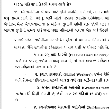
અરજી પ્રક્રિયામાં કેટલો સમય લાગે છે
?
જો તમે જર્મનીના પીઆર માટે ફોર્મ સબમિટ કરો છો
તો દસ્તાવ
,
વધુ સમય
લાગે છે. પરંતુ
અહીં મોટો પડકાર સ્થાનિક ઇમિગ્રેશન ઓ
,
એપોઇન્ટમેન્ટ મેળવવામાં જ ૬ મહિના સુધીની લાંબી રાહ જોવી પડી શ
આવવા સુધીની સમગ્ર પ્રક્રિયામાં ઘણા મહિનાઓ અથવા એક વર્ષ જેટલ
૫ વર્ષ પહેલાં જર્મનીના
જોઈતા હોય તો આ પાંચ કેટેગરીમાં આ
PR
સામાન્ય રીતે જર્મનીમાં રહેઠાણના ૫ વર્ષ પછી જ પીઆર મળે છે
૧.
બ્લુ કાર્ડ ધારકો (
EU
EU Blue Card Holders):
·
અને
સ્તરનું જર્મન ભાષાનું જ્ઞાન છે
તો તમે માત્ર
૨૧ મહિનામ
B1
,
૨૭ મહિનામાં
પાત્રતા મળે છે.
૨. કુશળ કામદારો (
જર્મન રે
Skilled Workers):
·
અને તેમના પરિવારના સભ્યો માત્ર
૩ વર્ષ (૩૬ મહિના)
પછી કાય
૩. જર્મન સંસ્થાઓના સ્નાતકો (
Graduates fro
·
સંસ્થામાંથી ડિગ્રી મેળવી છે
તેઓ માત્ર
૨૪ મહિના (૨ વર્ષ)
કામ
,
છે.
૪. સ્વ-રોજગાર ધરાવતી વ્યક્તિઓ (
Self-Employe
·