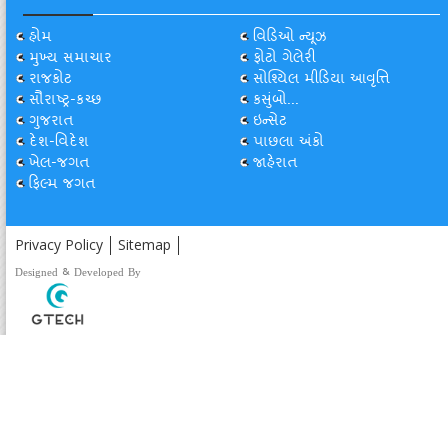
હોમ
વિડિઓ ન્યૂઝ
મુખ્ય સમાચાર
ફોટો ગેલેરી
રાજકોટ
સોશ્યિલ મીડિયા આવૃત્તિ
સૌરાષ્ટ્ર-કચ્છ
કસુંબો...
ગુજરાત
ઇન્સેટ
દેશ-વિદેશ
પાછલા અંકો
ખેલ-જગત
જાહેરાત
ફિલ્મ જગત
Privacy Policy
Sitemap
Designed & Developed By