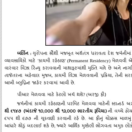
બર્લિન
:
યુરોપના સૌથી મજબૂત અર્થતંત્ર ધરાવતા દેશ જર્મનીમા
વ્યાવસાયિકો માટે
કાયમી રહેઠાણ
મેળવવી એ 
'
' (Permanent Residency)
વારંવાર વિઝા રિન્યુ કરાવવાની માથાકૂટમાંથી મુક્તિ મળે છે અને નાગર
તાજેતરના અહેવાલ મુજબ
કાયમી વિઝા મેળવવાની પ્રક્રિયા
તેની સરક
,
,
આખી બ્લુપ્રિન્ટ જાહેર કરવામાં આવી છે.
પીઆર મેળવવા માટે કેટલો ખર્ચ થશે
અરજી ફી)
? (
જર્મનીમાં કાયમી રહેઠાણની પરમિટ મેળવવા માટેની સ્ટાન્ડર્ડ
થી
૧૪૭ (અંદાજે ૧૦
૦૦૦ થી ૧૩
૦૦૦ ભારતીય રૂપિયા)
ની વચ્ચે હ
€
,
,
૫૫ થી
૭૭ ની ચૂકવણી કરવાની રહે છે. આ ફીનું ચોક્કસ માળખુ
€
€
આધારે થોડું બદલાઈ શકે છે
જ્યારે આર્થિક મુશ્કેલી ભોગવતા અમુક લોક
,