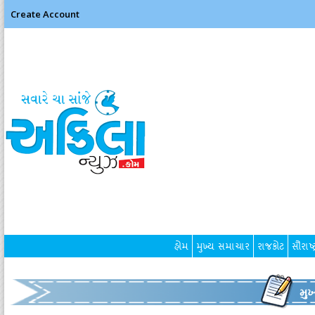
Create Account
હોમ
મુખ્ય સમાચાર
રાજકોટ
સૌરાષ્ટ
મુ