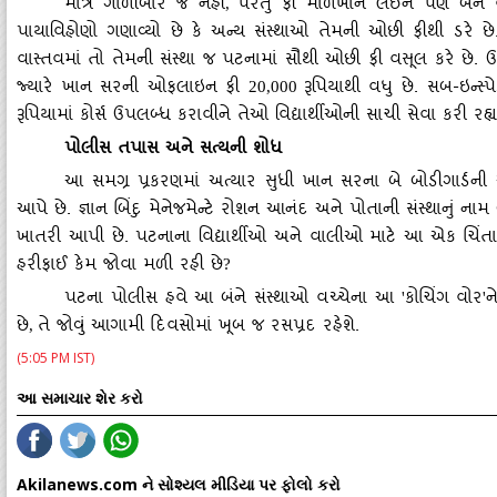
માત્ર ગોળીબાર જ નહીં
પરંતુ ફી માળખાને લઈને પણ બંને વ
,
પાયાવિહોણો ગણાવ્યો છે કે અન્ય સંસ્થાઓ તેમની ઓછી ફીથી ડરે છે. 
વાસ્તવમાં તો તેમની સંસ્થા જ પટનામાં સૌથી ઓછી ફી વસૂલ કરે છે. 
જ્યારે ખાન સરની ઓફલાઇન ફી
રૂપિયાથી વધુ છે. સબ-ઇન્સ્પ
20,000
રૂપિયામાં કોર્સ ઉપલબ્ધ કરાવીને તેઓ વિદ્યાર્થીઓની સાચી સેવા કરી રહ્યા
પોલીસ તપાસ અને સત્યની શોધ
આ સમગ્ર પ્રકરણમાં અત્યાર સુધી ખાન સરના બે બોડીગાર્ડન
આપે છે. જ્ઞાન બિંદુ મેનેજમેન્ટે રોશન આનંદ અને પોતાની સંસ્થાનું
ખાતરી આપી છે. પટનાના વિદ્યાર્થીઓ અને વાલીઓ માટે આ એક ચિંતા
હરીફાઈ કેમ જોવા મળી રહી છે
?
પટના પોલીસ હવે આ બંને સંસ્થાઓ વચ્ચેના આ
કોચિંગ વોર
ન
'
'
છે
તે જોવું આગામી દિવસોમાં ખૂબ જ રસપ્રદ રહેશે.
,
(5:05 PM IST)
આ સમાચાર શેર કરો
Akilanews.com ને સોશ્યલ મીડિયા પર ફોલો કરો