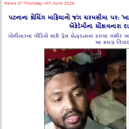
News of Thursday, 4th June 2026
પટનાના કોચિંગ માફિયાનો જંગ ચરમસીમા પર: ‘ખાન
એકેડેમીના ચોંકાવનારા
ગોળીબારના વીડિયો સાથે પ્રેસ કોન્ફરન્સમાં કરાયા ગંભીર આ
આ સમગ્ર વિવાદન