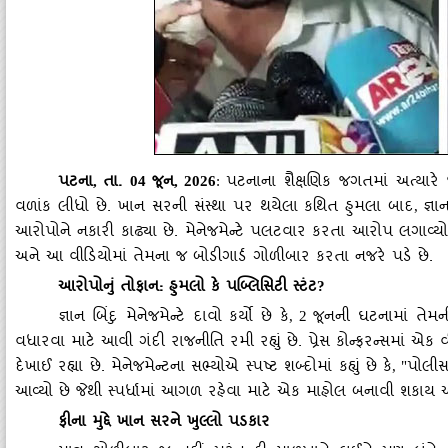
પટના
તા.
જૂન
પટનાના શૈક્ષણિક જગતમાં અત્યારે 
,
04
, 2026
:
વળાંક લીધો છે. ખાન સરની સંસ્થા પર થયેલા કથિત હુમલા બાદ
જ્ઞ
,
આરોપોને નકારી કાઢ્યા છે. મેનેજમેન્ટે પલટવાર કરતા આરોપ લગાવ્યો 
અને આ વીડિયોમાં તેમના જ બોડીગાર્ડ ગોળીબાર કરતા નજરે પડે છે.
આરોપોનું તોફાન: હુમલો કે પબ્લિસિટી સ્ટંટ
?
જ્ઞાન બિંદુ મેનેજમેન્ટે દાવો કર્યો છે કે
જૂનની ઘટનામાં તેમની
, 2
વધારવા માટે આવી ગંદી રાજનીતિ રમી રહ્યું છે. પ્રેસ કોન્ફરન્સમાં એ
દેખાઈ રહ્યા છે. મેનેજમેન્ટના સભ્યોએ સ્પષ્ટ શબ્દોમાં કહ્યું છે કે
પોલીસ
, "
આવ્યો છે જેથી સ્પર્ધામાં આગળ રહેવા માટે એક માહોલ બનાવી શકા
ફીના મુદ્દે ખાન સરને ખુલ્લો પડકાર