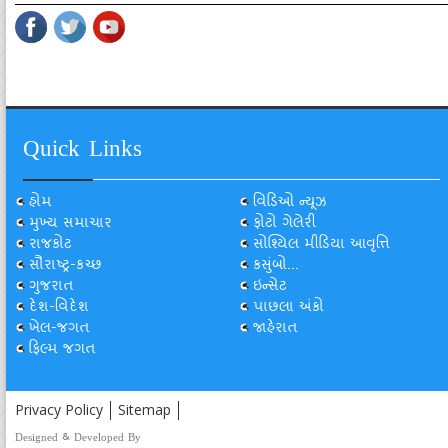
Quick Links
હોમ
વિડિઓ ન્યૂઝ
મુખ્ય સમાચાર
ફોટો ગેલેરી
રાજકોટ
સોશ્યિલ મીડિયા આવૃત્તિ
સૌરાષ્ટ્ર-કચ્છ
કસુંબો...
ગુજરાત
ઇન્સેટ
દેશ-વિદેશ
પાછલા અંકો
ખેલ-જગત
જાહેરાત
ફિલ્મ જગત
Privacy Policy
Sitemap
Designed & Developed By