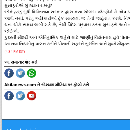
મુસાફરોએ શું ધ્યાન રાખવું?
જોકે હજુ સુધી વિયેતનામ સરકાર દ્વારા કયા ચોક્કસ પ્લેટફોર્મ કે એપ 
આવી નથી, પરંતુ અધિકારીઓ ટૂંક સમયમાં જ તેની જાહેરાત કરશે. નિષ્ણ
થતા થોડો સમય લાગી શકે છે, તેથી વિદેશ પ્રવાસ કરતા મુસાફરો અને
જોઈએ.
કુદરતી સૌંદર્ય અને ઐતિહાસિક શહેરો માટે જાણીતું વિયેતનામ હવે પોતાની
આ નવા નિયમોનું પાલન કરીને પોતાની સફરને સુરક્ષિત અને મુશ્કેલીમુક્
(4:34 PM IST)
આ સમાચાર શેર કરો
Akilanews.com ને સોશ્યલ મીડિયા પર ફોલો કરો