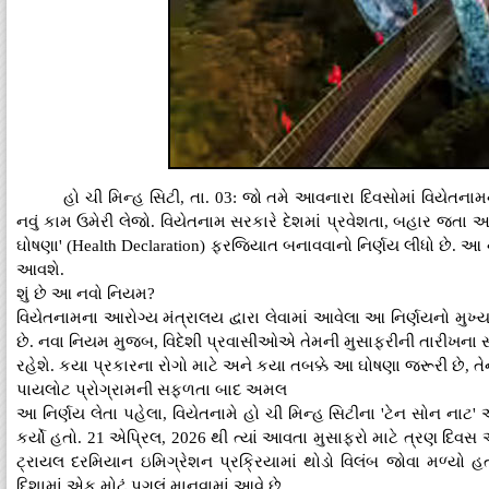
હો ચી મિન્હ સિટી, તા. 03: જો તમે આવનારા દિવસોમાં વિયેતનામન
નવું કામ ઉમેરી લેજો. વિયેતનામ સરકારે દેશમાં પ્રવેશતા, બહાર જતા 
ઘોષણા' (Health Declaration) ફરજિયાત બનાવવાનો નિર્ણય લીધો છે. આ ન
આવશે.
શું છે આ નવો નિયમ?
વિયેતનામના આરોગ્ય મંત્રાલય દ્વારા લેવામાં આવેલા આ નિર્ણયનો મુખ્ય
છે. નવા નિયમ મુજબ, વિદેશી પ્રવાસીઓએ તેમની મુસાફરીની તારી
રહેશે. કયા પ્રકારના રોગો માટે અને કયા તબક્કે આ ઘોષણા જરૂરી છે, તેનો
પાયલોટ પ્રોગ્રામની સફળતા બાદ અમલ
આ નિર્ણય લેતા પહેલા, વિયેતનામે હો ચી મિન્હ સિટીના 'ટેન સોન નાટ
કર્યો હતો. 21 એપ્રિલ, 2026 થી ત્યાં આવતા મુસાફરો માટે ત્રણ દિવ
ટ્રાયલ દરમિયાન ઇમિગ્રેશન પ્રક્રિયામાં થોડો વિલંબ જોવા મળ્યો
દિશામાં એક મોટું પગલું માનવામાં આવે છે.