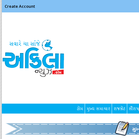
Create Account
હોમ
મુખ્ય સમાચાર
રાજકોટ
સૌરાષ્ટ
મુ