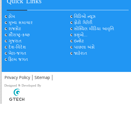
Quick Links
હોમ
વિડિઓ ન્યૂઝ
મુખ્ય સમાચાર
ફોટો ગેલેરી
રાજકોટ
સોશ્યિલ મીડિયા આવૃત્તિ
સૌરાષ્ટ્ર-કચ્છ
કસુંબો...
ગુજરાત
ઇન્સેટ
દેશ-વિદેશ
પાછલા અંકો
ખેલ-જગત
જાહેરાત
ફિલ્મ જગત
Privacy Policy
Sitemap
Designed & Developed By