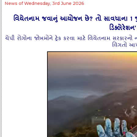
News of Wednesday, 3rd June 2026
વિયેતનામ જવાનું આયોજન છે? તો સાવધાન! 1 જુલ
ડિક્લેરેશ
ચેપી રોગોના જોખમોને ટ્રેક કરવા માટે વિયેતનામ સરકારન
વિગતો આપ