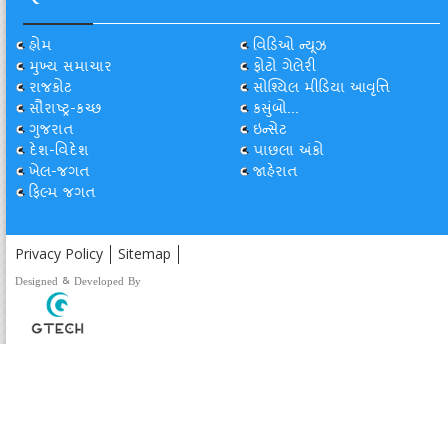
હોમ
વિડિઓ ન્યૂઝ
મુખ્ય સમાચાર
ફોટો ગેલેરી
રાજકોટ
સોશ્યિલ મીડિયા આવૃત્તિ
સૌરાષ્ટ્ર-કચ્છ
કસુંબો...
ગુજરાત
ઇન્સેટ
દેશ-વિદેશ
પાછલા અંકો
ખેલ-જગત
જાહેરાત
ફિલ્મ જગત
Privacy Policy
Sitemap
Designed & Developed By