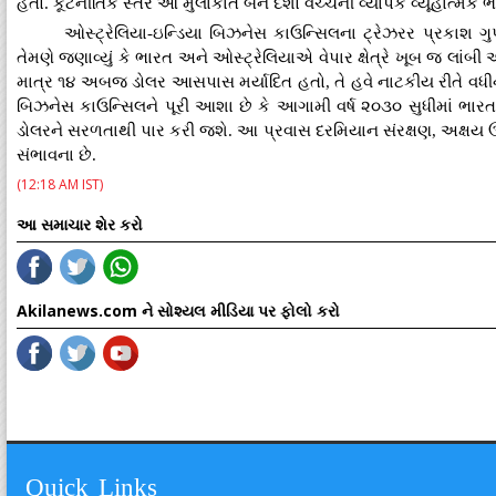
હતો. કૂટનીતિક સ્તરે આ મુલાકાત બંને દેશો વચ્ચેની વ્યાપક વ્યૂહાત્મક
ઓસ્ટ્રેલિયા-ઇન્ડિયા બિઝનેસ કાઉન્સિલના ટ્રેઝરર પ્રકાશ ગુપ
તેમણે જણાવ્યું કે ભારત અને ઓસ્ટ્રેલિયાએ વેપાર ક્ષેત્રે ખૂબ જ લાંબી 
માત્ર ૧૪ અબજ ડોલર આસપાસ મર્યાદિત હતો, તે હવે નાટકીય રીતે વધી
બિઝનેસ કાઉન્સિલને પૂરી આશા છે કે આગામી વર્ષ ૨૦૩૦ સુધીમાં ભાર
ડોલરને સરળતાથી પાર કરી જશે. આ પ્રવાસ દરમિયાન સંરક્ષણ, અક્ષય ઊર્
સંભાવના છે.
(12:18 AM IST)
આ સમાચાર શેર કરો
Akilanews.com ને સોશ્યલ મીડિયા પર ફોલો કરો
Quick Links