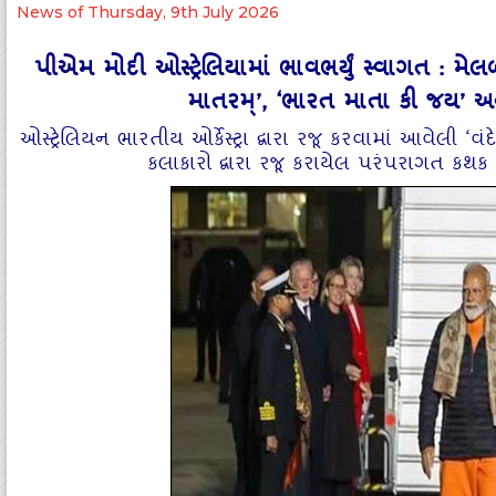
News of Thursday, 9th July 2026
પીએમ મોદી ઓસ્ટ્રેલિયામાં ભાવભર્યું સ્વાગત : મે
માતરમ્’, ‘ભારત માતા કી જય’ અન
ઓસ્ટ્રેલિયન ભારતીય ઓર્કેસ્ટ્રા દ્વારા રજૂ કરવામાં આવેલી 
કલાકારો દ્વારા રજૂ કરાયેલ પરંપરાગત કથક નૃ