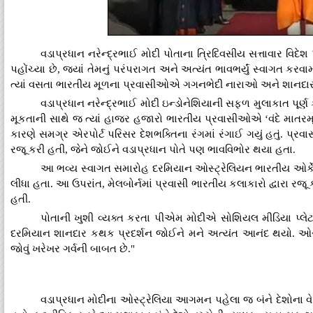
વડાપ્રધાન નરેન્દ્રભાઈ મોદી પોતાના ત્રિદિવસીય સત્તાવાર વિદેશ
પહોંચ્યા છે, જ્યાં તેમનું પરંપરાગત અને અત્યંત ભાવભર્યું સ્વાગત કરવ
ત્યાં વસતા ભારતીય મૂળના પ્રવાસીઓએ ગગનભેદી નારાઓ અને શાનદાર સાંસ્
વડાપ્રધાન નરેન્દ્રભાઈ મોદી ઇન્ડોનેશિયાની સફળ મુલાકાત પૂર્ણ 
મૂકતાની સાથે જ ત્યાં હાજર હજારો ભારતીય પ્રવાસીઓએ ‘વંદે માતરમ્’
કારણે સમગ્ર એરપોર્ટ પરિસર દેશભક્તિના રંગમાં રંગાઈ ગયું હતું. પ
રજૂ કરી હતી, જેને જોઈને વડાપ્રધાન પોતે પણ ભાવવિભોર થયા હતા.
આ ભવ્ય સ્વાગત સમારોહ દરમિયાન ઓસ્ટ્રેલિયન ભારતીય ઓર્કેસ્ટ્ર
લીધા હતા. આ ઉપરાંત, મેલબોર્નમાં પ્રવાસી ભારતીય કલાકારો દ્વારા રજૂ
હતી.
પોતાની ખુશી વ્યક્ત કરતા પીએમ મોદીએ સોશિયલ મીડિયા પ્લેટફોર
દરમિયાન શાનદાર કથક પ્રદર્શન જોઈને મને અત્યંત આનંદ થયો. ઓસ્ટ્
જોવું ખરેખર ગર્વની બાબત છે."
વડાપ્રધાન મોદીના ઓસ્ટ્રેલિયા આગમન પહેલા જ બંને દેશોના વ