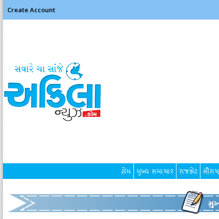
Create Account
હોમ
મુખ્ય સમાચાર
રાજકોટ
સૌરાષ્ટ
મુ