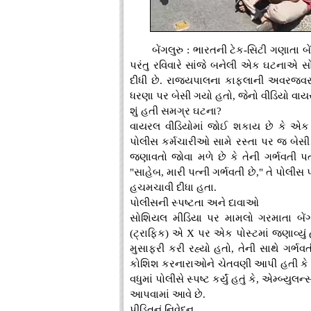
બેંગલુરુ : ભારતની ટેક-સિટી ગણાતા બ
પરંતુ રવિવારે સાંજે બનેલી એક ઘટનાએ સો
દીધી છે. રાજ્યપાલના કાફલાની અવરજવર મ
ધરણા પર બેસી ગયો હતો, જેનો વીડિયો વાયર
શું હતી સમગ્ર ઘટના?
વાયરલ વીડિયોમાં જોઈ શકાય છે કે એક 
પોલીસ કર્મચારીઓ સામે રસ્તા પર જ બેસી 
જણાવતો જોવા મળે છે કે તેની ગર્ભવતી પત
"સાહેબ, મારી પત્ની ગર્ભવતી છે," તે પોલી
હચમચાવી દીધા હતા.
પોલીસની સ્પષ્ટતા અને દાવાઓ
સોશિયલ મીડિયા પર મામલો ગરમાતા બેંગલ
(ટ્રાફિક) એ X પર એક પોસ્ટમાં જણાવ્યું હ
મુસાફરી કરી રહ્યો હતો, તેની સાથે ગર્
કોશિશ કરનારાઓને ચેતવણી આપી હતી કે ખ
વધુમાં પોલીસે સ્પષ્ટ કર્યું હતું કે, એમ્બ્
આપવામાં આવે છે.
પીડિતનું નિવેદન