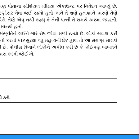
ણ પોતાના સોશિયલ મીડિયા એકાઉન્ટ પર નિવેદન આપ્યું છે.
ી કારણોસર લેવા જઈ રહ્યો હતો અને તે ક્ષણે હતાશાને કારણે તેણે
કે, તેણે એવું નથી કહ્યું કે તેની પત્ની તે સમયે કારમાં જ હતી.
ાન્યો હતો.
ંસ્કૃતિને લઈને ભારે રોષ જોવા મળી રહ્યો છે. લોકો સવાલ કરી
ાતો કરતાં VIP સુરક્ષા વધુ મહત્વની છે? હાલ તો આ સમગ્ર મામલે
રી છે. પોલીસ વિભાગે લોકોને અપીલ કરી છે કે કોઈપણ બાબતને
 તપાસ કરવી જોઈએ.
ો કરો