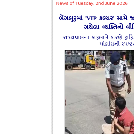
News of Tuesday, 2nd June 2026
બેંગલુરુમાં 'VIP કલ્ચર' સામે
ગયેલા વ્યક્તિનો 
રાજ્યપાલના કાફલાને કારણે ટ્રાફ
પોલીસની સ્પષ્ટ