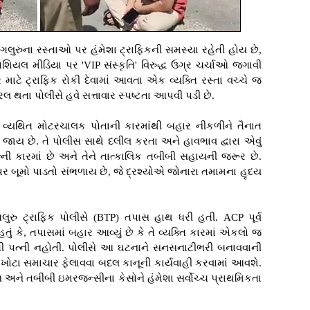
ેંગલુરુના રસ્તાઓ પર હંમેશા ટ્રાફિકની સમસ્યા રહેતી હોય છે,
શિયલ મીડિયા પર 'VIP સંસ્કૃતિ' વિરુદ્ધ ઉગ્ર ચર્ચાઓ જગાવી
ાટે ટ્રાફિક રોકી દેવામાં આવતા એક વ્યક્તિ રસ્તા વચ્ચે જ
લ થતા પોલીસે હવે સત્તાવાર સ્પષ્ટતા આપવી પડી છે.
વ્યથિત મોટરચાલક પોતાની કારમાંથી બહાર નીકળીને તૈનાત
જાય છે. તે પોલીસ સાથે દલીલ કરતા અને હાવભાવ દ્વારા એવું
્ની કારમાં છે અને તેને તાત્કાલિક તબીબી સહાયની જરૂર છે.
સ પર બૂમો પાડતો સંભળાય છે, જે દ્રશ્યોએ જોનારા તમામના હૃદય
ુરુ ટ્રાફિક પોલીસે (BTP) તપાસ હાથ ધરી હતી. ACP પૂર્વ
તું કે, તપાસમાં બહાર આવ્યું છે કે તે વ્યક્તિ કારમાં એકલો જ
ભવતી પત્ની નહોતી. પોલીસે આ ઘટનાને સનસનાટીભરી બનાવવાની
ોટા સમાચાર ફેલાવવા બદલ કાનૂની કાર્યવાહી કરવામાં આવશે.
યુલન્સ અને તબીબી ઇમરજન્સીના કેસોને હંમેશા સર્વોચ્ચ પ્રાથમિકતા