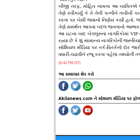
બીજી તરફ, મોહિત નામના આ વ્યક્તિએ પ
તેણે સ્વીકાર્યું કે તે તેની પત્નીને તબીબ
રસ્તા પર બેસી જવાનો નિર્ણય કર્યો હતો. જો
તેણે સમર્થન આપવા બદલ જનતાનો આભાર મ
આ ઘટના બાદ બેંગલુરુના નાગરિકોમાં VIP સ
રહ્યા છે કે શું સામાન્ય નાગરિકોની જરૂરિય
સોશિયલ મીડિયા પર તર્ક-વિતર્કનો દોર જા
વધારી-ચઢાવીને રજૂ કરતા પહેલા તથ્યોની
(6:42 PM IST)
આ સમાચાર શેર કરો
Akilanews.com ને સોશ્યલ મીડિયા પર ફોલ