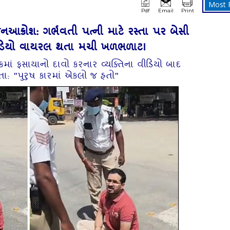
Most 
Pdf
Email
Print
 જનઆક્રોશ: ગર્ભવતી પત્ની માટે રસ્તા પર બેસી
વીડિયો વાયરલ થતા મચી ખળભળાટ!
િકમાં ફસાયાનો દાવો કરનાર વ્યક્તિના વીડિયો બાદ
તા: "પુરુષ કારમાં એકલો જ હતો"