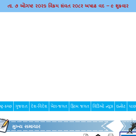
તા. ૭ ઓગષ્ટ ર૦ર૬ વિક્રમ સંવત ર૦૮૨ અષાઢ વદ – ૯ શુક્રવાર
્ટ્ર-કચ્છ
ગુજરાત
દેશ-વિદેશ
ખેલ-જગત
ફિલ્મ જગત
વિડિઓ ન્યૂઝ
ઇન્સેટ
પાછ
મુખ્ય સમાચાર