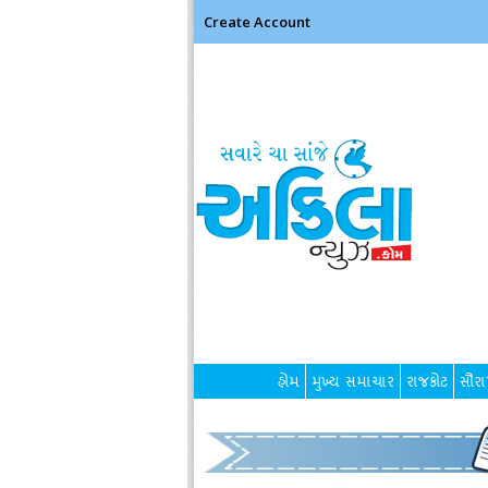
Create Account
હોમ
મુખ્ય સમાચાર
રાજકોટ
સૌરાષ