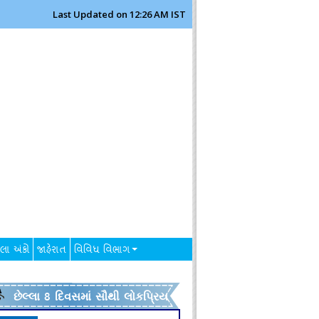
Last Updated on 12:26 AM IST
લા અંકો
જાહેરાત
વિવિધ વિભાગ
છેલ્લા 8 દિવસમાં સૌથી લોકપ્રિય