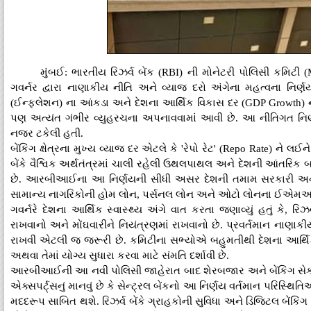
મુંબઈ: ભારતીય રિઝર્વ બેંક (RBI) ની મોનેટરી પોલિસી કમિટી (
ગવર્નર દ્વારા નાણાકીય નીતિ અને વ્યાજ દરો અંગેના મહત્વના નિર્ણય
(ઈન્ફ્લેશન) ના આંકડા અને દેશના આર્થિક વિકાસ દર (GDP Growth)
પણ અત્યંત ગંભીર વ્યુહરચના અપનાવવામાં આવી છે. આ નીતિગત નિર્ણ
નજર ટકેલી હતી.
બેંકિંગ ક્ષેત્રના મુખ્ય વ્યાજ દર એટલે કે 'રેપો રેટ' (Repo Rate) ને 
બેંકે વૈશ્વિક અર્થતંત્રમાં ચાલી રહેલી ઉથલપાથલ અને દેશની આંતરિક બજાર
છે. આરબીઆઈના આ નિર્ણયની સીધી અસર દેશની તમામ સરકારી અને ખ
સામાન્ય નાગરિકોની હોમ લોન, પર્સનલ લોન અને ઓટો લોનના ઈએમઆઈ 
ગવર્નરે દેશના આર્થિક સ્વાસ્થ્ય અંગે વાત કરતા જણાવ્યું હતું કે, રિઝર
રાખવાનો અને મોંઘવારીને નિયંત્રણમાં રાખવાનો છે. પ્રવર્તમાન નાણાકી
રાખવી એટલી જ જરૂરી છે. કમિટીના સભ્યોએ બહુમતીથી દેશના આર્થ
અથવા તેમાં યોગ્ય સુધારા કરવા માટે સંમતિ દર્શાવી છે.
આરબીઆઈની આ નવી પોલિસી જાહેરાત બાદ શેરબજાર અને બેંકિંગ સેક્ટરમ
એક્સપર્ટ્સનું માનવું છે કે સેન્ટ્રલ બેંકનો આ નિર્ણય વર્તમાન પરિસ્થ
મદદરૂપ સાબિત થશે. રિઝર્વ બેંકે ગ્રાહકોની સુવિધા અને ડિજિટલ બેંકિંગ