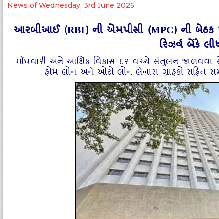
News of Wednesday, 3rd June 2026
આરબીઆઈ (RBI) ની એમપીસી (MPC) ની બેઠક પૂર્ણ
રિઝર્વ બેંકે લ
મોંઘવારી અને આર્થિક વિકાસ દર વચ્ચે સંતુલન જાળવવા સ
હોમ લોન અને ઓટો લોન લેનારા ગ્રાહકો સહિત સમગ