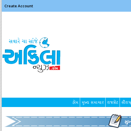
Create Account
હોમ
મુખ્ય સમાચાર
રાજકોટ
સૌરાષ્ટ
મુ