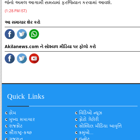
જેનો અમલ આગામી સમયમાં ફરજિયાત કરવામાં આવશે.
(1:28 PM IST)
આ સમાચાર શેર કરો
Akilanews.com ને સોશ્યલ મીડિયા પર ફોલો કરો
Quick Links
હોમ
વિડિઓ ન્યૂઝ
મુખ્ય સમાચાર
ફોટો ગેલેરી
રાજકોટ
સોશ્યિલ મીડિયા આવૃત્તિ
સૌરાષ્ટ્ર-કચ્છ
કસુંબો...
ગુજરાત
ઇન્સેટ