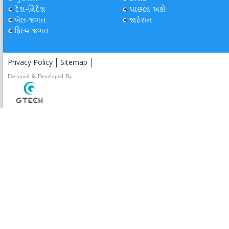
દેશ-વિદેશ
પાછલા અંકો
ખેલ-જગત
જાહેરાત
ફિલ્મ જગત
Privacy Policy
Sitemap
Designed & Developed By