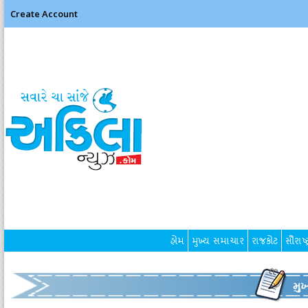
Create Account
હોમ
મુખ્ય સમાચાર
રાજકોટ
સૌરાષ્ટ
મુ