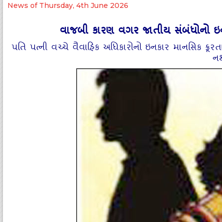
News of Thursday, 4th June 2026
વાજબી કારણ વગર જાતીય સંબંધોનો ઇન
પતિ પત્‍ની વચ્‍ચે વૈવાહિક અધિકારોનો ઇનકાર માનસિક ક્રૂ
ન