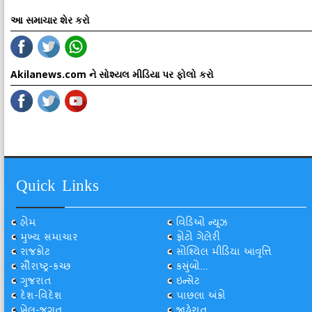
આ સમાચાર શેર કરો
Akilanews.com ને સોશ્યલ મીડિયા પર ફોલો કરો
Quick Links
હોમ
વિડિઓ ન્યૂઝ
મુખ્ય સમાચાર
ફોટો ગેલેરી
રાજકોટ
સોશ્યિલ મીડિયા આવૃત્તિ
સૌરાષ્ટ્ર-કચ્છ
કસુંબો...
ગુજરાત
ઇન્સેટ
દેશ-વિદેશ
પાછલા અંકો
ખેલ-જગત
જાહેરાત