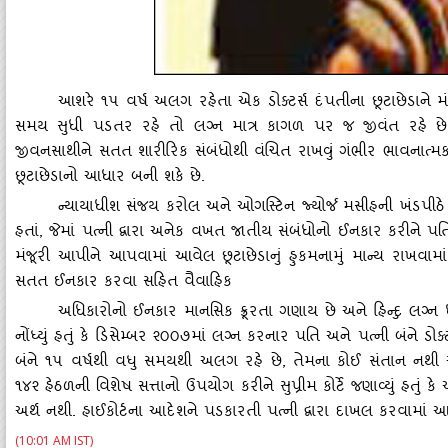
આશરે ૧૫ વર્ષ અલગ રહેતા એક ડોક્‍ટર્સ દંપતીના છૂટાછેડાને મંજૂરી
સમય સુધી પડતર રહે તો લગ્ન માત્ર કાગળ પર જ જીવંત રહે છ
જીવનસાથીને સતત શારીરિક સંબંધોથી વંચિત રાખવું ગંભીર ભાવનાત્‍મક
છૂટાછેડાનો આધાર બની શકે છે.
ન્‍યાયાધીશ સંજય કરોલ અને ઓગસ્‍ટિન જ્‍યોર્જ મસીહની ખંડપીઠે નોં
હતાં
, જેમાં પત્‍ની દ્વારા અનેક વખત જાતીય સંબંધોનો ઈનકાર કરીને
મંજૂરી આપીને આપવામાં આવેલ છૂટાછેડાનું હુકમનામું માન્‍ય રાખવામાં
સતત ઈનકાર કરવા સહિત વૈવાહિક
અધિકારોનો ઈનકાર માનસિક ક્રૂરતા ગણાય છે અને હિન્‍દુ લગ્ન ધ
નોંધ્‍યું હતું કે ડિસેમ્‍બર ૨૦૦૭માં લગ્ન કરનાર પતિ અને પત્‍ની બંને ડ
બંને ૧૫ વર્ષથી વધુ સમયથી અલગ રહે છે
, તેમના કોઈ સંતાન નથી અ
૧૪૨ હેઠળની વિશેષ સત્તાનો ઉપયોગ કરીને સુપ્રીમ કોર્ટે જણાવ્‍યું હતું
અર્થ નથી. હાઈકોર્ટના આદેશને પડકારતી પત્‍ની દ્વારા દાખલ કરવામાં આવ
(10:01 AM IST)