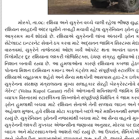
મોસ્કો, તા.૦૮: રશિયા અને યુક્રેન વચ્ચે ચાલી રહેલા ભીષણ યુ
રશિયન સરહદની અંદર ઘૂસીને તબાહી મચાવી રહેલા યુક્રેનિયન ડ્રોન 
આક્રમક માર્ગ શોધ્યો છે. રશિયાએ યુક્રેનની લાંબા અંતરની ડ્રોન ક
સેટેલાઇટ ઇન્ટરનેટ સેવાને ઠપ કરવા માટે અદ્યતન જામિંગ સિસ્ટમ્સ મેદાન
વાસ્તવમાં, યુક્રેને તાજેતરમાં ઓછા ખર્ચે ઓપરેટ થતા અત્યંત ઘાતક 
કિલોમીટર દૂર રશિયાના લશ્કરી લોજિસ્ટિક્સ, ઇંધણ સંગ્રહ સુવિધાઓ (
નિશાન બનાવી રહ્યા છે. આ હુમલાઓના કારણે રશિયાના કબજા હેઠળન
પોતાના મિશન દરમિયાન કમાન્ડ અને કંટ્રોલ માટે સંપૂર્ણપણે સ્ટારલિંક ઇ
રશિયાએ વ્યૂહાત્મક શહેરો અને સૈન્ય મથકોની આસપાસ હાઇ-ટેક ઇલેક્ટ્
યુક્રેનના સંરક્ષણ મંત્રાલયના મુખ્ય સલાહકાર સેરહી બેસ્ક્રેસ્ટનોવે સ
ગેરેન્ટ' (Volna Kupol Garant) તરીકે ઓળખાતી શક્તિશાળી જામિંગ 
વ્યાપક વિસ્તારમાં સ્ટારલિંકના સિગ્નલોને સંપૂર્ણપણે વિક્ષેપિત કે જામ 
ડ્રોન હુમલાથી બચવા માટે રશિયન સેનાએ તેની સપ્લાય લાઇન અને લોજિસ
અહેવાલ મુજબ, હવે રશિયા મોટા કાફલાને બદલે ભારે મશીનગનથી સજ્જ
રહ્યું છે. યુક્રેનિયન ડ્રોનની નજરમાંથી બચવા માટે આ સૈન્ય વાહનો મુ
યુક્રેનની લશ્કરી ગુપ્તચર એજન્સીના જણાવ્યા અનુસાર, મોરચા પર દારૂ
બાઇક અને મોટરસાઇકલનો આશરો લઈ રહ્યું છે. આ ઉપરાંત, સૈનિકોએ ત
અને ખેતીવાડીના માળખાઓમાં છુપાવવાનું શરૂ કર્યું છે, જ્યારે સૈન્