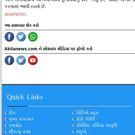
કરવામાં આવી રહ્યો છે.
(6:04 PM IST)
આ સમાચાર શેર કરો
Akilanews.com ને સોશ્યલ મીડિયા પર ફોલો કરો
Quick Links
હોમ
વિડિઓ ન્યૂઝ
મુખ્ય સમાચાર
ફોટો ગેલેરી
રાજકોટ
સોશ્યિલ મીડિયા આવૃત્તિ
સૌરાષ્ટ્ર-કચ્છ
કસુંબો...