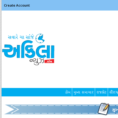
Create Account
હોમ
મુખ્ય સમાચાર
રાજકોટ
સૌરાષ્ટ
મુ