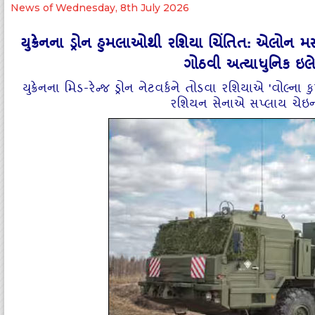
News of Wednesday, 8th July 2026
યુક્રેનના ડ્રોન હુમલાઓથી રશિયા ચિંતિત: એલોન મસ્
ગોઠવી અત્યાધુનિક ઇલેક
યુક્રેનના મિડ-રેન્જ ડ્રોન નેટવર્કને તોડવા રશિયાએ 'વોલ્
રશિયન સેનાએ સપ્લાય ચેઇ