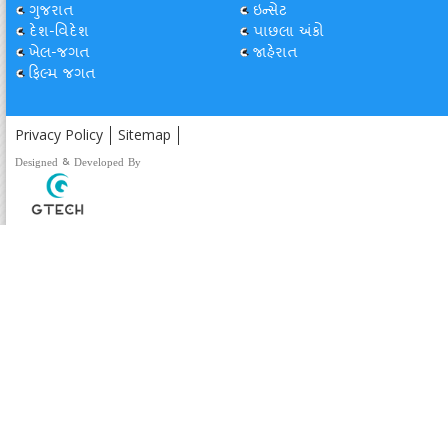
ગુજરાત
ઇન્સેટ
દેશ-વિદેશ
પાછલા અંકો
ખેલ-જગત
જાહેરાત
ફિલ્મ જગત
Privacy Policy
Sitemap
Designed & Developed By