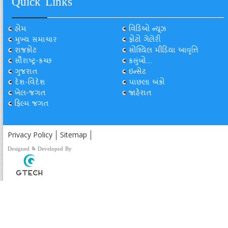
Quick Links
હોમ
વિડિઓ ન્યૂઝ
મુખ્ય સમાચાર
ફોટો ગેલેરી
રાજકોટ
સોશ્યિલ મીડિયા આવૃત્તિ
સૌરાષ્ટ્ર-કચ્છ
કસુંબો...
ગુજરાત
ઇન્સેટ
દેશ-વિદેશ
પાછલા અંકો
ખેલ-જગત
જાહેરાત
ફિલ્મ જગત
Privacy Policy
Sitemap
Designed & Developed By