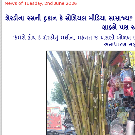
News of Tuesday, 2nd June 2026
શેરડીના રસની દુકાન કે સોશિયલ મીડિયા સામ્રાજ્ય?
ગ્રાહકો પણ 
'કેમેરો હોય કે શેરડીનું મશીન, મહેનત જ અસલી ઓળખ છે'
અસાધારણ સફળ