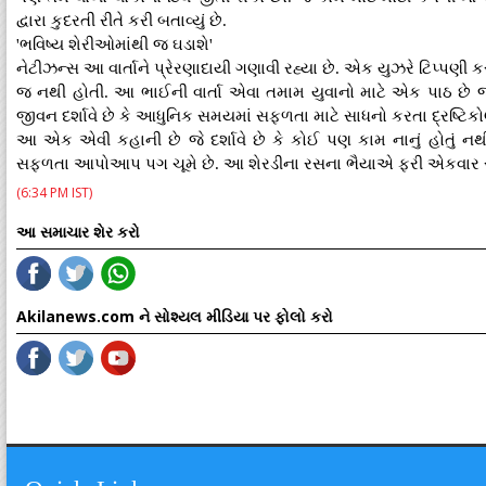
દ્વારા કુદરતી રીતે કરી બતાવ્યું છે.
'ભવિષ્ય શેરીઓમાંથી જ ઘડાશે'
નેટીઝન્સ આ વાર્તાને પ્રેરણાદાયી ગણાવી રહ્યા છે. એક યુઝરે ટિપ્પણી
જ નથી હોતી. આ ભાઈની વાર્તા એવા તમામ યુવાનો માટે એક પાઠ છે જે
જીવન દર્શાવે છે કે આધુનિક સમયમાં સફળતા માટે સાધનો કરતા દ્રષ્ટિકો
આ એક એવી કહાની છે જે દર્શાવે છે કે કોઈ પણ કામ નાનું હોતું ન
સફળતા આપોઆપ પગ ચૂમે છે. આ શેરડીના રસના ભૈયાએ ફરી એકવાર સાબિત ક
(6:34 PM IST)
આ સમાચાર શેર કરો
Akilanews.com ને સોશ્યલ મીડિયા પર ફોલો કરો