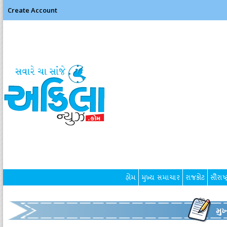
Create Account
હોમ
મુખ્ય સમાચાર
રાજકોટ
સૌરાષ્ટ
મુ