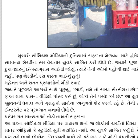
મુંબઈ: સોશિયલ મીડિયાની દુનિયામાં સફળતા મેળવવા માટે હંમ
સામાન્ય શેરડીના રસ વેચનાર યુવકે સાબિત કરી દીધી છે. જ્યારે પ
દુકાનદારનું ઈન્સ્ટાગ્રામ આઈડી જોયું, ત્યારે તેની આંખો પહોળી થઈ ગઈ
નહીં, પણ શેરડીનો રસ કાઢતા ભાઈનું હતું!
મહેનત અને સતત પ્રયાસોનો મીઠો સ્વાદ
જ્યારે પૂજાએ આશ્ચર્ય સાથે પૂછ્યું, "ભાઈ, તમે તો સાચા સેન્સેશન છો!
ફક્ત મારા કામના વીડિયો પોસ્ટ કરું છું, લોકો તેને પસંદ કરે છે." આ ય
જીવનની ધમાલ અને ગ્રાહકો સાથેના અનુભવો શેર કરતો રહે છે. તેની સા
ઈન્ટરનેટ પર પ્રખ્યાત બનાવી દીધો છે.
પરંપરાગત માન્યતાઓ તોડી નાખતી સફળતા
આ ઘટના સોશિયલ મીડિયા પર વાયરલ થતાં જ લોકોમાં ચર્ચાનો વિષય બની
માત્ર ઓફિસો કે સ્ટુડિયો સુધી મર્યાદિત નથી. આ યુવકે સાબિત કર્યું છે
પણ તમે લાખો લોકોના દિલ જીતી શકો છો. જે કામ માટે મોટી કંપનીઓ લા