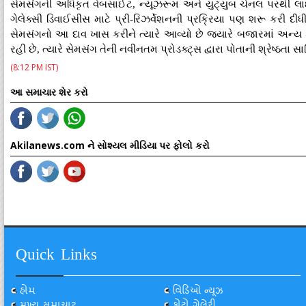
સેમસંગની અધિકૃત વેબસાઈટ, ન્યૂઝરૂમ અને યુટ્યુબ ચેનલ પરથી લાઈવ
ગેલેક્સી ડિવાઈસીસ માટે પ્રી-રિઝર્વેશનની પ્રક્રિયા પણ શરૂ કરી દી
સેમસંગનો આ દાવ ખાસ કરીને ત્યારે આવ્યો છે જ્યારે બજારમાં અન્ય ક
રહી છે, ત્યારે સેમસંગ તેની નવીનતમ પ્રોડક્ટ્સ દ્વારા પોતાની શ્રેષ્ઠતા 
(8:12 PM IST)
આ સમાચાર શેર કરો
Akilanews.com ને સોશ્યલ મીડિયા પર ફોલો કરો
Quick Links
હોમ
વિડિઓ ન્યૂઝ