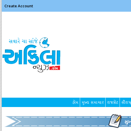
Create Account
હોમ
મુખ્ય સમાચાર
રાજકોટ
સૌરાષ્ટ
મુ