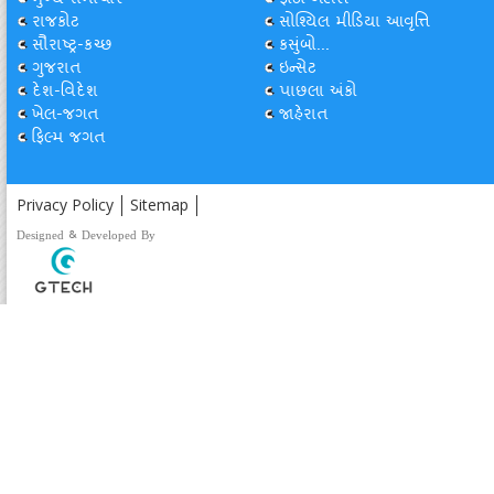
મુખ્ય સમાચાર
ફોટો ગેલેરી
રાજકોટ
સોશ્યિલ મીડિયા આવૃત્તિ
સૌરાષ્ટ્ર-કચ્છ
કસુંબો...
ગુજરાત
ઇન્સેટ
દેશ-વિદેશ
પાછલા અંકો
ખેલ-જગત
જાહેરાત
ફિલ્મ જગત
Privacy Policy
Sitemap
Designed & Developed By