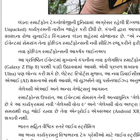
લંડન: સ્માર્ટફોન ટેકનોલોજીની દુનિયામાં અગ્રેસર રહેલી દિગ્ગજ
Unpacked) કાર્યક્રમની તારીખ જાહેર કરી દીધી છે. કંપની દ્વારા આપ
૨૦૨૬ના રોજ યુનાઈટેડ કિંગડમના લંડન શહેરમાં યોજાનાર છે. “એ 
ઈવેન્ટમાં સેમસંગ તેના ફોલ્ડિંગ સ્માર્ટફોન્સની નવી સીરિઝ રજૂ કરી
​નવા ફોલ્ડિંગ સ્માર્ટફોન્સની આકર્ષક લાઈનઅપ
આ પ્રતિષ્ઠિત ઈવેન્ટમાં મુખ્યત્વે કંપનીના નવા ફ્લેગશિપ સ્માર્ટફો
(Galaxy Z Flip 8) પરથી પડદો ઉઠાવવામાં આવશે. એવી પ્રબળ શક્યતા છે
Ultra) પણ લોન્ચ કરી શકે છે. લેટેસ્ટ રિપોર્ટ્સ મુજબ, આ નવા ડિવાઈસી
એઆઈ (AI) ક્ષમતાઓ સાથે આવશે, જે યુઝર્સને વધુ પર્સનલાઈઝ્ડ અનુભવ
​ગેલેક્સી એઆઈ અને અન્ય ગેજેટ્સનું આગમન
સ્માર્ટફોન્સ ઉપરાંત, આ ઈવેન્ટમાં સેમસંગ તેની અત્યાધુનિ
છે કે આ કાર્યક્રમમાં નવી ‘ગેલેક્સી વોચ ૯’ અને ‘ગેલેક્સી વોચ અલ્ટ્ર
સમયથી રાહ જોઈ રહ્યા છે તેવા એન્ડ્રોઈડ એક્સઆર (Android XR) સ
શકાતી નથી.
​ભારત સહિત વૈશ્વિક સ્તરે લાઈવ સ્ટ્રીમિંગ
આ ભવ્ય કાર્યક્રમનું વિશ્વભરના ટેક પ્રેમીઓ માટે લાઈવ સ્ટ્