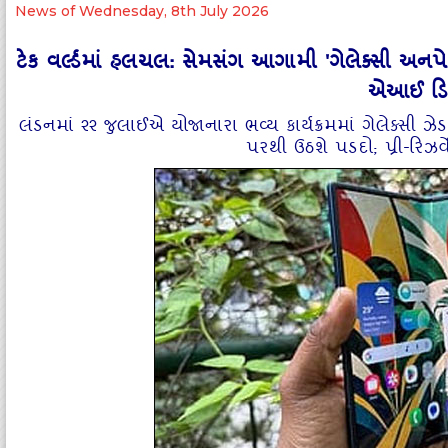
News of Wednesday, 8th July 2026
ટેક વર્લ્ડમાં હલચલ: સેમસંગ આગામી 'ગેલેક્સી અનપેક્ડ
એઆઈ ડિ
​લંડનમાં ૨૨ જુલાઈએ યોજાનારા ભવ્ય કાર્યક્રમમાં ગેલેક્સી ઝ
પરથી ઉઠશે પડદો; પ્રી-રિઝર્