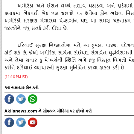
અમેરિકા અને ઈરાન વચ્ચે તણાવ ઘટાડવા અને પ્રદેશમાં સ
કલાકમાં એકપછી એક ત્રણ જહાજો પર થયેલા ડ્રોન અથવા મિસ
અમેરિકી સંરક્ષણ મંત્રાલય પેન્ટાગોન પણ આ સમગ્ર ઘટનાક્રમ પ
જહાજોને વધુ સતર્ક કરી દીધા છે.
દરિયાઈ સુરક્ષા નિષ્ણાતોના મતે
આ હુમલા પાછળ પ્રદેશન
,
હોઈ શકે છે
જેઓ અમેરિકા સાથેના કોઈપણ સંભવિત યુદ્ધવિરામની વિર
,
અને તેમાં સવાર ક્રૂ મેમ્બર્સની સ્થિતિ અંગે હજુ વિસ્તૃત વિગ
કરીને દરિયાઈ વ્યાપારની સુરક્ષા સુનિશ્ચિત કરવા હાકલ કરી છે.
(11:10 PM IST)
આ સમાચાર શેર કરો
Akilanews.com ને સોશ્યલ મીડિયા પર ફોલો કરો