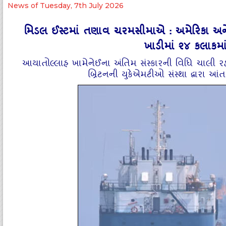
News of Tuesday, 7th July 2026
મિડલ ઈસ્ટમાં તણાવ ચરમસીમાએ : અમેરિકા અને ઈ
ખાડીમાં ૨૪ કલાકમાં 
આયાતોલ્લાહ ખામેનેઈના અંતિમ સંસ્કારની વિધિ ચાલી રહ
બ્રિટનની યુકેએમટીઓ સંસ્થા દ્વારા આંતરર