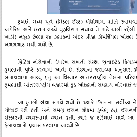
દુબઈ: મધ્ય પૂર્વ (મિડલ ઈસ્ટ) એશિયામાં શાંતિ સ્થાપવા
અમેરિકા અને ઈરાન વચ્ચે યુદ્ધવિરામ સધાય તે માટે ચાલી રહેલી પ
ખાડી) નજીક છેલ્લા ૨૪ કલાકની અંદર ત્રીજા કોમર્શિયલ ઓઇલ ટે
ખળભળાટ મચી ગયો છે.
બ્રિટિશ નૌસેનાની દેખરેખ રાખતી સંસ્થા
યુનાઇટેડ કિંગડ
'
હુમલાની પુષ્ટિ કરવામાં આવી છે. સંસ્થાના જણાવ્યા અનુસાર
હ
,
બનાવવામાં આવ્યું હતું. આ વિસ્તાર આંતરરાષ્ટ્રીય તેલના પર
હુમલાથી આંતરરાષ્ટ્રીય બજારમાં ક્રૂડ ઓઇલની સપ્લાય ખોરવાઈ 
આ હુમલો એવા સમયે થયો છે જ્યારે ઈરાનના સર્વોચ્ચ ન
યોજાઈ રહી હતી અને સમગ્ર ઈરાન શોકમાં ડૂબેલું હતું. ઈરા
સંસ્કારની વ્યવસ્થામાં વ્યસ્ત હતી
ત્યારે જ દરિયાઈ માર્ગે આ 
,
ફેલાવવાનો પ્રયાસ કરવામાં આવ્યો છે.