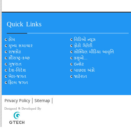
Quick Links
હોમ
વિડિઓ ન્યૂઝ
મુખ્ય સમાચાર
ફોટો ગેલેરી
રાજકોટ
સોશ્યિલ મીડિયા આવૃત્તિ
સૌરાષ્ટ્ર-કચ્છ
કસુંબો...
ગુજરાત
ઇન્સેટ
દેશ-વિદેશ
પાછલા અંકો
ખેલ-જગત
જાહેરાત
ફિલ્મ જગત
Privacy Policy
Sitemap
Designed & Developed By