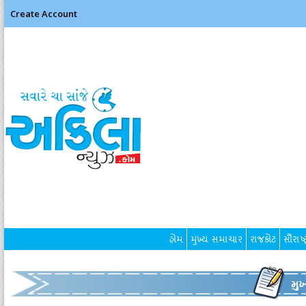
Create Account
હોમ
મુખ્ય સમાચાર
રાજકોટ
સૌરાષ્ટ
મુ