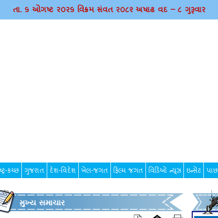
તા. ૬ ઓગષ્ટ ર૦ર૬ વિક્રમ સંવત ર૦૮૨ અષાઢ વદ – ૮ ગુરૂવાર
્ટ્ર-કચ્છ
ગુજરાત
દેશ-વિદેશ
ખેલ-જગત
ફિલ્મ જગત
વિડિઓ ન્યૂઝ
ઇન્સેટ
પાછ
મુખ્ય સમાચાર