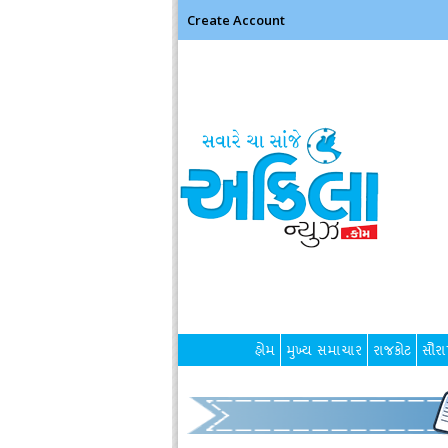
Create Account
હોમ
મુખ્ય સમાચાર
રાજકોટ
સૌરાષ