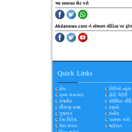
આ સમાચાર શેર કરો
Akilanews.com ને સોશ્યલ મીડિયા પર ફોલ
Quick Links
હોમ
વિડિઓ ન્યૂઝ
મુખ્ય સમાચાર
ફોટો ગેલેરી
રાજકોટ
સોશ્યિલ મીડિ
સૌરાષ્ટ્ર-કચ્છ
કસુંબો...
ગુજરાત
ઇન્સેટ
દેશ-વિદેશ
પાછલા અંકો
ખેલ-જગત
જાહેરાત