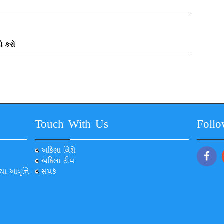
ો કરો
Touch With Us
Foll
અકિલા વિશે
અકિલા ટીમ
યા આવૃત્તિ
સંપર્ક