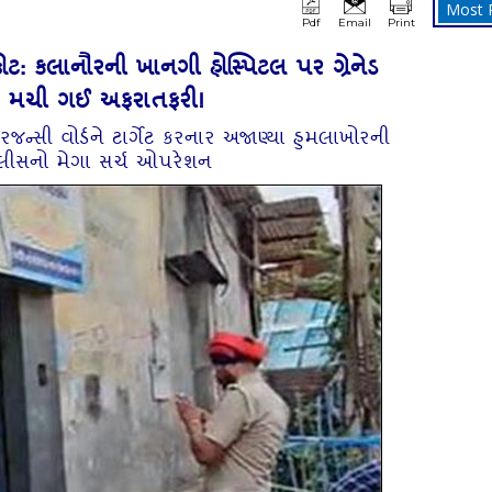
Most 
Pdf
Email
Print
ોટ: કલાનૌરની ખાનગી હોસ્પિટલ પર ગ્રેનેડ
ી મચી ગઈ અફરાતફરી!
જન્સી વોર્ડને ટાર્ગેટ કરનાર અજાણ્યા હુમલાખોરની
ોલીસનો મેગા સર્ચ ઓપરેશન