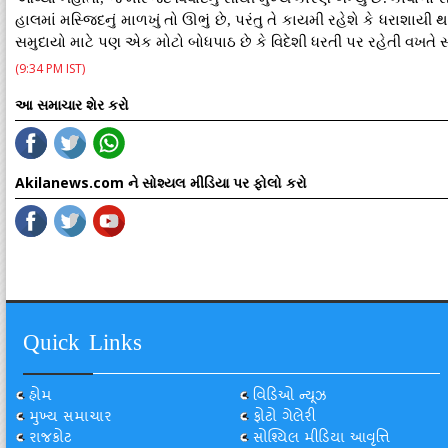
હાલમાં મસ્જિદનું માળખું તો ઊભું છે, પરંતુ તે કાયમી રહેશે કે ધરાશાયી
સમુદાયો માટે પણ એક મોટો બોધપાઠ છે કે વિદેશી ધરતી પર રહેતી વખતે સ્
(9:34 PM IST)
આ સમાચાર શેર કરો
Akilanews.com ને સોશ્યલ મીડિયા પર ફોલો કરો
Quick Links
હોમ
વિડિઓ ન્યૂઝ
મુખ્ય સમાચાર
ફોટો ગેલેરી
રાજકોટ
સોશ્યિલ મીડિયા આવૃત્તિ