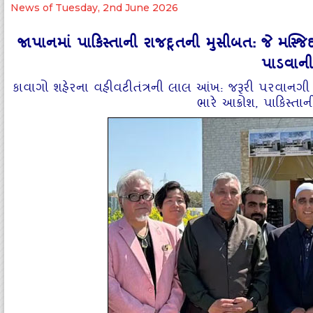
News of Tuesday, 2nd June 2026
જાપાનમાં પાકિસ્તાની રાજદૂતની મુસીબત: જે મસ્જિદનું
પાડવાની
કાવાગો શહેરના વહીવટીતંત્રની લાલ આંખ: જરૂરી પરવાનગી વગ
ભારે આક્રોશ, પાકિસ્તાની