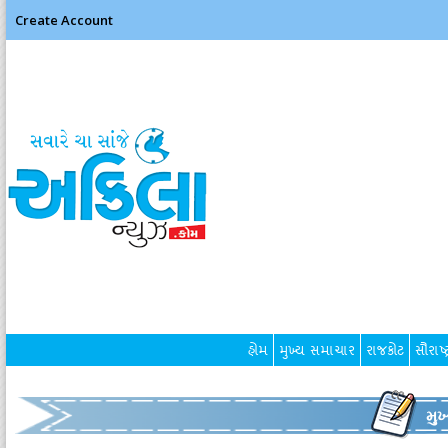
Create Account
હોમ
મુખ્ય સમાચાર
રાજકોટ
સૌરાષ્ટ
મુ