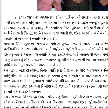
કાવાગો (જાપાન): જાપાનમાં રહેતા પાકિસ્તાની સમુદાય દ્વારા ક
બની છે. એપ્રિલ મહિનામાં જાપાનમાં પાકિસ્તાનના રાજદૂત અબ્દુલ હમીદના 
બાંધકામ તરીકે સામે આવ્યું છે. સ્થાનિક સિટી હોલના અધિકારીઓએ સ
અધિનિયમની વિરુદ્ધ જઈને બનાવવામાં આવી છે, જેના કારણે હવે તેને તો
નિયમોનો ભંગ અને સ્થાનિકોનો વિરોધ
કાવાગો સિટી હોલના સત્તાવાર નિવેદન મુજબ, જે વિસ્તારમાં આ મસ્જિદન
પ્રતિબંધિત છે. આ બાંધકામ માટે શહેરના વહીવટીતંત્ર પાસેથી કોઈ પણ
હોવાનું બહાર આવતા જ સ્થાનિક રહેવાસીઓમાં ભારે નારાજગી જોવા મળી 
જ હવે માળખું તોડી પાડવાની દરખાસ્ત મૂકવી પડી છે, જેની સમીક્ષા અત્યારે 
પાકિસ્તાની દૂતાવાસની સ્પષ્ટતા અને પલ્ટી
આ ઘટના બાદ ટોક્યોમાં સ્થિત પાકિસ્તાની દૂતાવાસ માટે શરમજનક સ્થિત
માહિતીના આધારે કાર્યક્રમમાં મોકલ્યા હતા કે બાંધકામ માટે તમામ કાન
પાછો ખેંચી લીધો છે. દૂતાવાસે સોશિયલ મીડિયા પર પોસ્ટ કરીને જાપા
બાંધકામ કે પૂજા સ્થળના નિર્માણ માટે જાપાની કાયદાઓનું ચુસ્તપણે પા
સામાજિક સંવાદનો અભાવ
જાપાન જેવા શિસ્તબદ્ધ દેશમાં કોઈ પણ વિકાસ પ્રોજેક્ટ શરૂ કરતા પહે
એક અનિવાર્ય પ્રક્રિયા છે. આ કિસ્સામાં, આજુબાજુના રહેવાસીઓને વ
આવ્યા નહોતા, જે મસ્જિદ વિવાદનું સૌથી મુખ્ય કારણ બન્યું છે. કાવાગ