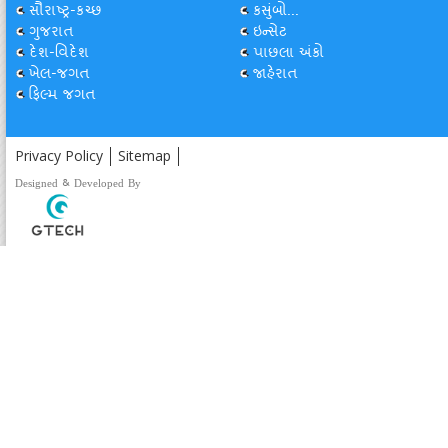
સૌરાષ્ટ્ર-કચ્છ
કસુંબો...
ગુજરાત
ઇન્સેટ
દેશ-વિદેશ
પાછલા અંકો
ખેલ-જગત
જાહેરાત
ફિલ્મ જગત
Privacy Policy
Sitemap
Designed & Developed By