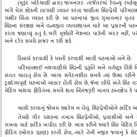
મુકુંદ બદિયાણી દ્વારા
જામનગર: તાજેતરમાં રેવન્યુ (મહે
(
)
અંગે ઘેરા શોકની લાગણી વ્યક્ત કરતા જાણીતા સિંહપ્રેમી પરિ
ગંભીર ચિંતા વ્યક્ત કરી છે. આ ઘટનામાં જીવ ગુમાવનાર મૃતક યુવાન
સિંહના સંરક્ષણ અને વન્યજીવ વ્યવસ્થાપન માટે આ પ્રકારની
કરતા જણાવ્યું હતું કે
ખરી મુશ્કેલી નેશનલ પાર્કની અંદર નહીં
પર
,
,
અને દરેક સમયે હાજર ન રહી શકે.
ડિસ્ટર્બ કરવાથી કે મસ્તી કરવાથી આવી ઘટનાઓ બને છે:
પરિમલભાઈ નથવાણીએ સિંહની પ્રકૃતિ અને વર્તણૂક વિશે વ
સતત ચાલતું હોય છે. આવા સંવેદનશીલ સમયે ત્યાં ઊભા રહીને 
દુર્ભાગ્યપૂર્ણ ઘટનાઓ આકાર લેતી હોય છે
જેના લીધે અંતે સિંહ વ
,
મેટિંગ અથવા ફીડિંગના સમયે થતા બિનજરૂરી માનવ હસ્તક્ષેપ ક
ચાળો કરવાનું જોખમ ક્યારેય ન લેવું: સિંહપ્રેમીઓને હાર્દિક
તેમણે ગીર પંથકના તમામ સિંહપ્રેમીઓ
પ્રવાસીઓ અને સ
,
રાખવા માટે હાર્દિક અપીલ કરી છે. ખાસ કરીને જ્યારે સિંહ મેટિ
ફીડિંગ (ખોરાક ગ્રહણ) કરતી હોય
ત્યારે તેની નજીક જવાનું કે
,