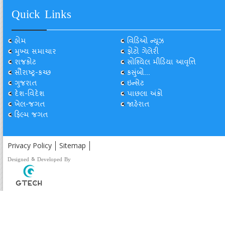
Quick Links
હોમ
વિડિઓ ન્યૂઝ
મુખ્ય સમાચાર
ફોટો ગેલેરી
રાજકોટ
સોશ્યિલ મીડિયા આવૃત્તિ
સૌરાષ્ટ્ર-કચ્છ
કસુંબો...
ગુજરાત
ઇન્સેટ
દેશ-વિદેશ
પાછલા અંકો
ખેલ-જગત
જાહેરાત
ફિલ્મ જગત
Privacy Policy
Sitemap
Designed & Developed By