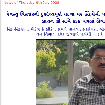
News of Thursday, 9th July 2026
રેવન્યુ વિસ્તારની દુર્ભાગ્યપૂર્ણ ઘટના પર સિંહપ્
લાયન શો સામે કડક પગલાં લેવ
સિંહ-સિંહણના મેટિંગ કે ફીડિંગ સમયે માનવ હસ્તક્ષેપથી
વન વિભાગ દરેક જગ્યાએ પહોંચી ન શકે, સ