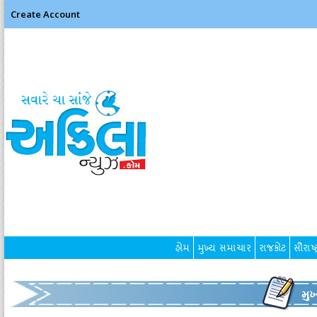
Create Account
હોમ
મુખ્ય સમાચાર
રાજકોટ
સૌરાષ્ટ
મુ