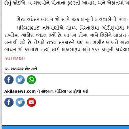
લેવું જોઈએ. વન્યજીવોને પોતાના કુદરતી આવાસ અને એકાંતમાં 
ગેરકાયદેસર લાયન શો સામે કડક કાનૂની કાર્યવાહીની માંગ:
પરિમલભાઈ નથવાણીએ ગ્રામ્ય વિસ્તારોમાં ચોરીછૂપીથી
શબ્દોમાં આક્રોશ વ્યક્ત કર્યો છે. લાયન શોના નામે સિંહોને લાલચ 
બનાવી શકે છે. તેમણે રાજ્ય સરકારને પણ આ ગંભીર બાબતે અત્ય
લાયન શો કરનારા તત્વો સામે દાખલારૂપ અને કડક કાનૂની કાર્યવાહ
(9:31 PM IST)
આ સમાચાર શેર કરો
Akilanews.com ને સોશ્યલ મીડિયા પર ફોલો કરો