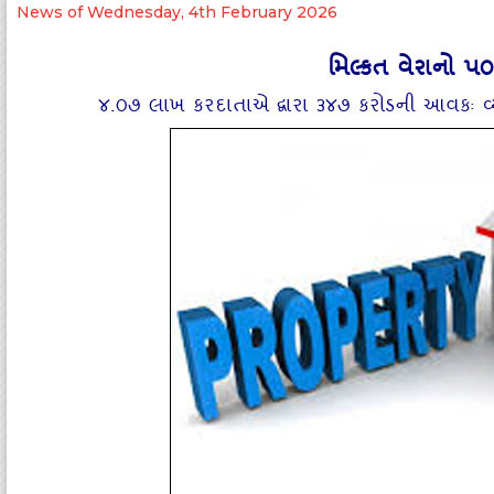
News of Wednesday, 4th February 2026
મિલ્‍કત વેરાનો પ૦
૪.૦૭ લાખ કરદાતાએ દ્વારા ૩૪૭ કરોડની આવકઃ વ