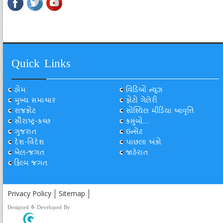
Quick Links
હોમ
વિડિઓ ન્યૂઝ
મુખ્ય સમાચાર
ફોટો ગેલેરી
રાજકોટ
સોશ્યિલ મીડિયા આવૃત્તિ
સૌરાષ્ટ્ર-કચ્છ
કસુંબો...
ગુજરાત
ઇન્સેટ
દેશ-વિદેશ
પાછલા અંકો
ખેલ-જગત
જાહેરાત
ફિલ્મ જગત
Privacy Policy
Sitemap
Designed & Developed By