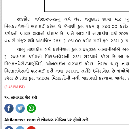
રાજકોટઃ વર્ષ૨૦૨૫-૨૬નું વર્ષ વેરા વસુલાત શાખા માટે ખૂબજ
મિલકતવેરાની ભરપાઈ કરેલ છે જેનાથી કુલ રકમ રૂ. ૩૪૭.૦૦ કરોડ
કરોડની આવક થવાનો અંદાજ છે. અને આગામી નાણાકીય વર્ષ ૨૦૨૬-
વધારો મંજુર થયે અંદાજિત રકમ રૂ. ૯૫.૦૦ કરોડ મળી કુલ રકમ રૂ. 
ચાલુ નાણાકીય વર્ષ દરમિયાન કુલ ૩
,૪૬,૩૩૯ આસામીઓએ અર્લી 
રૂ. ૨૪૭.૫૬ કરોડની મિલકતવેરાની રકમ ભરપાઈ કરેલ છે આ આ
મિલકતવેરો/પાણીવેરો ઓનલાઈન ભરપાઈ કરેલ. તેમજ ચાલુ નાણ
મિલકતવેરાની ભરપાઈ કરી નવા કરદાતા તરીકે ઉમેરાયેલ છે જેઓએ
કરેલ છે તથા કુલ ૧૨.૮૦૯ મિલકતોની નવી આકારણી કરવામાં આવેલ છે જે
(3:48 PM IST)
આ સમાચાર શેર કરો
Akilanews.com ને સોશ્યલ મીડિયા પર ફોલો કરો