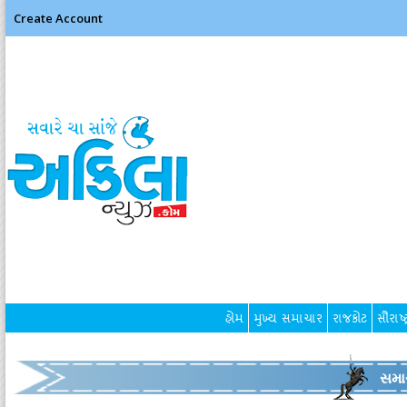
Create Account
હોમ
મુખ્ય સમાચાર
રાજકોટ
સૌરાષ્ટ
સમા