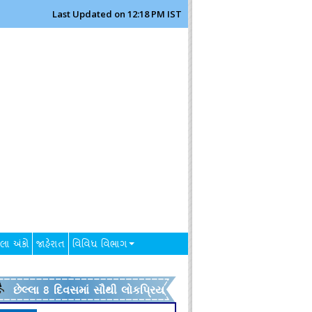
Last Updated on 12:18 PM IST
લા અંકો
જાહેરાત
વિવિધ વિભાગ
છેલ્લા 8 દિવસમાં સૌથી લોકપ્રિય