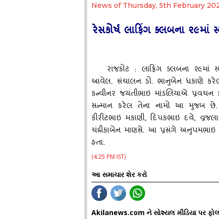
News of Thursday, 5th February 20
રેસકોર્ષ લાફિંગ ક્‍લબના ૨૯માં
રાજકોટ : લાફિંગ ક્‍લબના ૨૯માં સ્‍
આવેલ. સંચાલન ડો. ભાનુબેન ધકાણે કરેલ
કન્‍વીનર જયંતીભાઇ માંડલિયાએ પ્રવચન ક
સન્‍માન કરેલ તેના નામો આ મુજબ છે.
કીરીટભાઇ મકાણી, દિપકભાઇ દવે, વ્રજ
ચંદ્રીકાબેન માણસે. આ પ્રસંગે અનુપમભાઇ દ
હતા.
(4:25 PM IST)
આ સમાચાર શેર કરો
Akilanews.com ને સોશ્યલ મીડિયા પર ફોલ