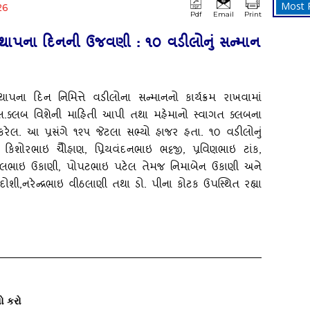
Most 
26
Pdf
Email
Print
 સ્‍થાપના દિનની ઉજવણી : ૧૦ વડીલોનું સન્‍માન
થાપના દિન નિમિત્તે વડીલોના સન્‍માનનો કાર્યક્રમ રાખવામાં
.ક્‍લબ વિશેની માહિતી આપી તથા મહેમાનો સ્‍વાગત ક્‍લબના
રેલ. આ પ્રસંગે ૧૨૫ જેટલા સભ્‍યો હાજર હતા. ૧૦ વડીલોનું
 કિશોરભાઇ ચોૈહાણ
, પ્રિયવંદનભાઇ ભટ્ટજી, પ્રવિણભાઇ ટાંક,
લાલભાઇ ઉકાણી, પોપટભાઇ પટેલ તેમજ નિમાબેન ઉકાણી અને
ોશી,નરેન્‍દ્રભાઇ વીઠલાણી તથા ડો. પીના કોટક ઉપસ્‍થિત રહ્યા
ો કરો