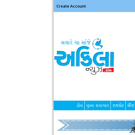
Create Account
હોમ
મુખ્ય સમાચાર
રાજકોટ
સૌરાષ