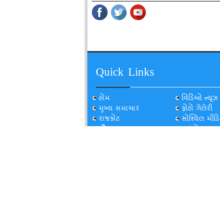
Quick Links
હોમ
વિડિઓ ન્યૂઝ
મુખ્ય સમાચાર
ફોટો ગેલેરી
રાજકોટ
સોશ્યિલ મીડિ
સૌરાષ્ટ્ર-કચ્છ
કસુંબો...
ગુજરાત
ઇન્સેટ
દેશ-વિદેશ
પાછલા અંકો
ખેલ-જગત
જાહેરાત
ફિલ્મ જગત
Privacy Policy
Sitemap
Designed & Developed By