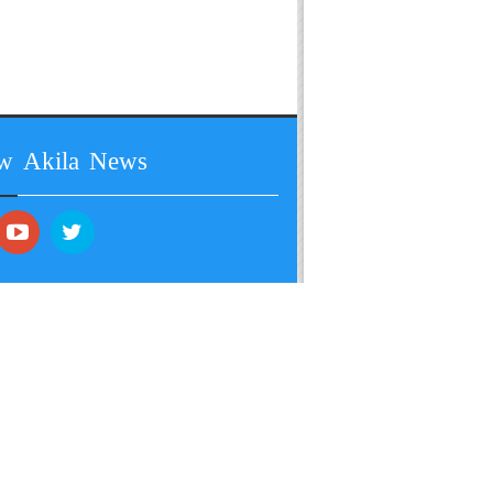
ow Akila News
 All Rights Reserved by Akila Rajkot India.