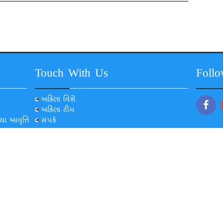
Touch With Us
Foll
અકિલા વિશે
અકિલા ટીમ
યા આવૃત્તિ
સંપર્ક
© 2022