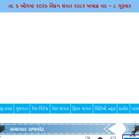
તા. ૬ ઓગષ્ટ ર૦ર૬ વિક્રમ સંવત ર૦૮૨ અષાઢ વદ – ૮ ગુરૂવાર
્ટ્ર-કચ્છ
ગુજરાત
દેશ-વિદેશ
ખેલ-જગત
ફિલ્મ જગત
વિડિઓ ન્યૂઝ
ઇન્સેટ
પાછ
સમાચાર રાજકોટ