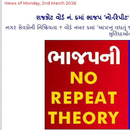
News of Monday, 2nd March 2026
રાજકોટ વોર્ડ નં. ૬માં ભાજપ ‘નો-રિપી
નગર સેવકોની નિષ્‍ક્રિયતા ? વોર્ડ નંબર ૬માં ‘આપ'નું વધતું જ
સુવિધાઓ