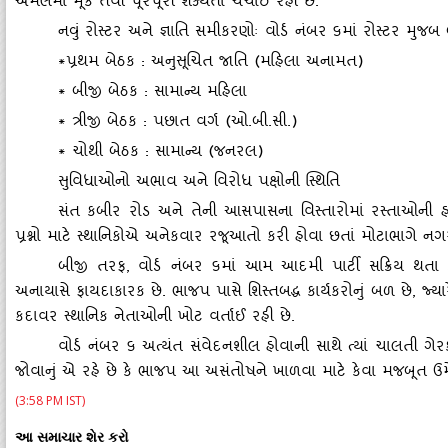
અમલમાં મૂકે તેવી પૂરેપૂરી શક્‍યતા ચર્ચાઈ રહી છે.
નવું રોસ્‍ટર અને જ્ઞાતિ સમીકરણોઃ વોર્ડ નંબર ૬માં રોસ્‍ટર મ
*પ્રથમ બેઠક : અનુસૂચિત જાતિ (મહિલા અનામત)
* બીજી બેઠક : સામાન્‍ય મહિલા
* ત્રીજી બેઠક : પછાત વર્ગ (ઓ.બી.સી.)
* ચોથી બેઠક : સામાન્‍ય (જનરલ)
સુવિધાઓનો અભાવ અને વિરોધ પક્ષોની સ્‍થિતિ
સંત કબીર રોડ અને તેની આસપાસના વિસ્‍તારોમાં રસ્‍તાઓની હા
પ્રશ્નો માટે સ્‍થાનિકોએ અનેકવાર રજૂઆતો કરી હોવા છતાં મોટાભાગે નગર
બીજી તરફ
, વોર્ડ નંબર ૬માં આમ આદમી પાર્ટી સક્રિય થતા ક
અનાયાસે ફાયદાકારક છે. ભાજપ પાસે શિસ્‍તબદ્ધ કાર્યકરોનું બળ છે, જ્‍ય
કદાવર સ્‍થાનિક નેતાઓની ખોટ વર્તાઈ રહી છે.
વોર્ડ નંબર ૬ અત્‍યંત સંવેદનશીલ હોવાની સાથે ત્‍યાં ચાલતી ગેરક
જોવાનું એ રહે છે કે ભાજપ આ અસંતોષને ખાળવા માટે કેવા મજબૂત ઉમે
(3:58 PM IST)
આ સમાચાર શેર કરો