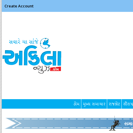
Create Account
હોમ
મુખ્ય સમાચાર
રાજકોટ
સૌરાષ્ટ
સમા