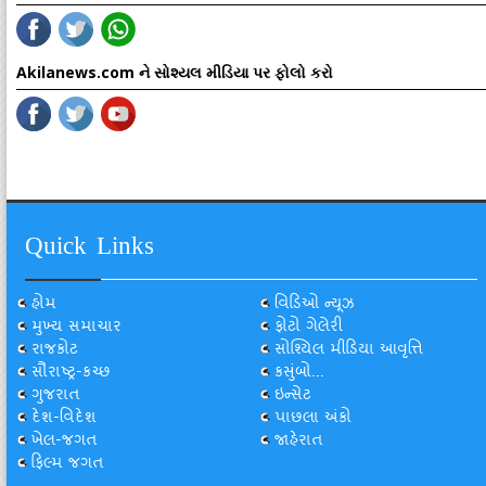
Akilanews.com ને સોશ્યલ મીડિયા પર ફોલો કરો
Quick Links
હોમ
વિડિઓ ન્યૂઝ
મુખ્ય સમાચાર
ફોટો ગેલેરી
રાજકોટ
સોશ્યિલ મીડિયા આવૃત્તિ
સૌરાષ્ટ્ર-કચ્છ
કસુંબો...
ગુજરાત
ઇન્સેટ
દેશ-વિદેશ
પાછલા અંકો
ખેલ-જગત
જાહેરાત
ફિલ્મ જગત