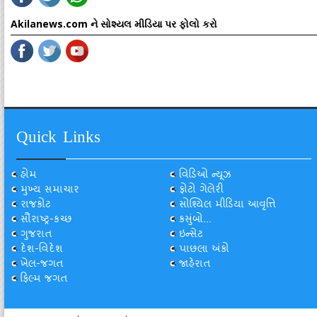
Akilanews.com ને સોશ્યલ મીડિયા પર ફોલો કરો
Quick Links
હોમ
વિડિઓ ન્યૂઝ
મુખ્ય સમાચાર
ફોટો ગેલેરી
રાજકોટ
સોશ્યિલ મીડિયા આવૃત્તિ
સૌરાષ્ટ્ર-કચ્છ
કસુંબો...
ગુજરાત
ઇન્સેટ
દેશ-વિદેશ
પાછલા અંકો
ખેલ-જગત
જાહેરાત
ફિલ્મ જગત