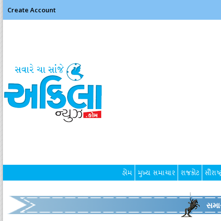
Create Account
હોમ
મુખ્ય સમાચાર
રાજકોટ
સૌરાષ્ટ
સમા