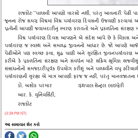
રાજકોટઃ
‘‘પળથ્‍વી આપણો વારસો નથી, પરંતુ આવનારી પેઢી પાસ
જૂનના રોજ સમગ્ર વિશ્વમાં વિશ્વ પર્યાવરણ દિવસની ઉજવણી કરવામાં 
પ્રત્‍યેની આપણી જવાબદારીનું સ્‍મરણ કરાવતો અને પ્રકળતિના સંરક્ષણ મ
વિશ્વ પર્યાવરણ દિવસ આપણને એ સંદેશ આપે છે કે વિકાસ અને પર
પર્યાવરણ જ સ્‍વસ્‍થ અને સમળદ્ધ જીવનનો આધાર છે. જો આપણે આજે જ
પેઢીઓને પણ સ્‍વચ્‍છ હવા, શુદ્ધ પાણી અને સુરક્ષિત જીવનપર્યાવરણ
કરીએ કે પ્રકળતિના સંરક્ષણ અને સંવર્ધન માટે સક્રિય ભૂમિકા ભજવીશું. 
સંસાધનોનો સમજદારીપૂર્વક ઉપયોગ કરીશું અને પળથ્‍વીને વધુ હરિયાળી,
પર્યાવરણની સુરક્ષા એ માત્ર આપણી ફરજ જ નહીં, પરંતુ માનવજાતના ઉ
ડો. અશોક પરમાર ગ્રંથપાલઃસેન્‍ટ્રલ લાઇબ્રેરી
આર. કે. યુનિવર્સિટી
,
રાજકોટ
(3:38 PM IST)
આ સમાચાર શેર કરો