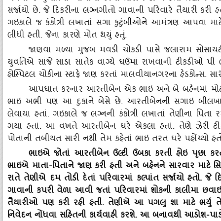
સર્જાયો છે. જે દિકરીના લગ્નગીતો ગાવાની પરિવારે તૈયારી ક
ગઇકાલે જ કંકોત્રી લખાતાં સગા કુટુંબીઓને આમંત્રણ આપવા માટ
લીધી હતી. જેના કારણે મોત થયું હતું.
જાણવા મળ્‍યા મુજબ મવડી ચોકડી પાસે જલારામ સોસાય
યુવતિએ સાંજે સાડા સાતેક વાગ્‍યે ઘઉંમાં રાખવાની ટીકડીઓ પી 
હોસ્‍પિટલ ચોકીના સ્‍ટાફે જાણ કરતાં માલવીયાનગરના હેડકોન્‍સ. 
આપઘાત કરનાર આરતીબેન એક ભાઇ અને બે બહેનમાં મોટી 
ભાઇ અભી પણ આ દુકાને બેસે છે. આરતીબેનની સગાઇ બીલખા
લેવાયા હતાં. ગઇકાલે જ લગ્નની કંકોત્રી લખાતાં તેણીના પિતા 
ગયા હતાં. આ વખતે આરતીબેન ઘરે એકલા હતાં. તેણે ઝેરી ટી
પોતાની તબીયત સારી નથી તેમ કહેતાં ભાઇ તરત ઘરે પહોંચ્‍યો હત
ભાઇએ જોતાં આરતીબેન ઉલ્‍ટી ઉબકા કરતી હોઇ પૃછા કરતા
ભાઇએ માતા-પિતાને જાણ કરી હતી અને બહેનને સારવાર માટે સિવિ
રાતે તેણીએ દમ તોડી દેતાં પરિવારમાં કલ્‍પાંત સર્જાયો હતો. 
ગાવાની કપરી વેળા આવી જતાં પરિવારમાં શોકની કાલીમા છવા
તૈયારીઓ પણ કરી રહી હતી. તેણીએ આ પગલુ શા માટે ભર્યુ 
નિવેદન નોંધવા સહિતની કાર્યવાહી કરશે. આ બનાવથી આડોશ-પાડ