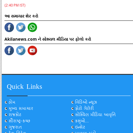
(2:40 PM IST)
આ સમાચાર શેર કરો
Akilanews.com ને સોશ્યલ મીડિયા પર ફોલો કરો
Quick Links
હોમ
વિડિઓ ન્યૂઝ
મુખ્ય સમાચાર
ફોટો ગેલેરી
રાજકોટ
સોશ્યિલ મીડિયા આવૃત્તિ
સૌરાષ્ટ્ર-કચ્છ
કસુંબો...
ગુજરાત
ઇન્સેટ