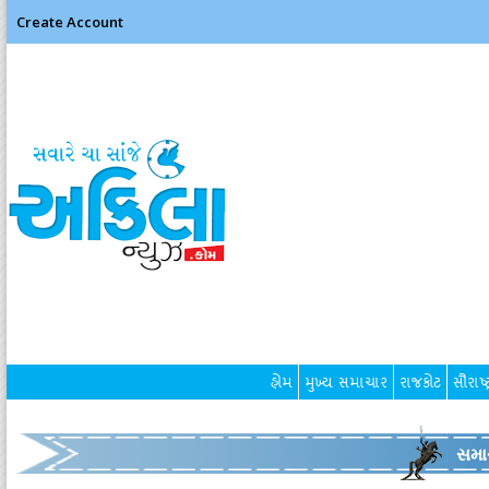
Create Account
હોમ
મુખ્ય સમાચાર
રાજકોટ
સૌરાષ્ટ
સમા