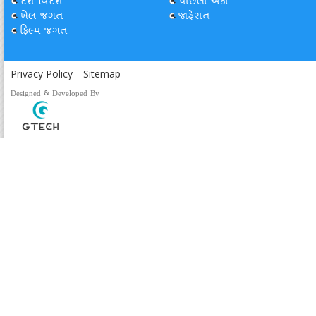
દેશ-વિદેશ
પાછલા અંકો
ખેલ-જગત
જાહેરાત
ફિલ્મ જગત
Privacy Policy
Sitemap
Designed & Developed By