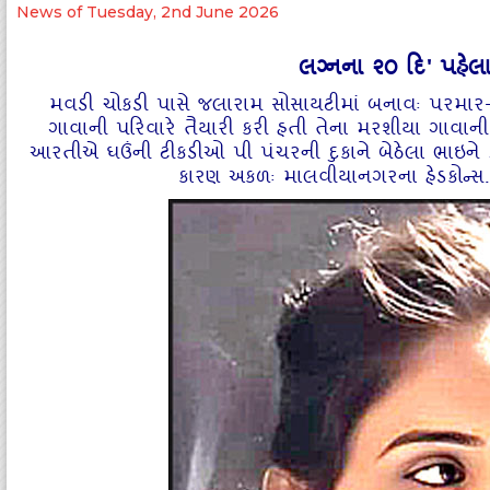
News of Tuesday, 2nd June 2026
લગ્નના ૨૦ દિ' પહ
મવડી ચોકડી પાસે જલારામ સોસાયટીમાં બનાવઃ પરમાર-મ
ગાવાની પરિવારે તૈયારી કરી હતી તેના મરશીયા ગાવાની વેળ
આરતીએ ઘઉંની ટીકડીઓ પી પંચરની દુકાને બેઠેલા ભાઇને 
કારણ અકળઃ માલવીયાનગરના હેડકોન્‍સ