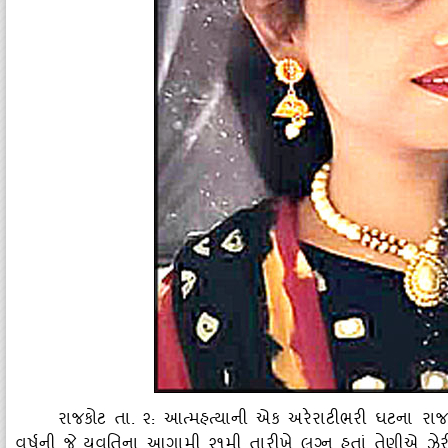
રાજકોટ તા. ૨: આત્‍મહત્‍યાની એક અરેરાટીભરી ઘટના રા
વર્ષની જે યુવતિના આગામી ૨૧મી તારીખે લગ્ન હતાં તેણીએ ઝે