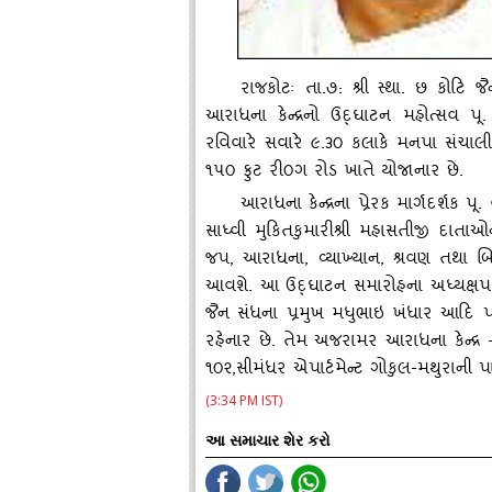
રાજકોટઃ તા.૭: શ્રી સ્‍થા. છ કોટિ
આરાધના કેન્‍દ્રનો ઉદ્‌ઘાટન મહોત્‍સવ પૂ.
રવિવારે સવારે ૯.૩૦ કલાકે મનપા સંચાલીત
૧૫૦ ફુટ રી૦ગ રોડ ખાતે યોજાનાર છે.
આરાધના કેન્‍દ્રના પ્રેરક માર્ગદર્શક પૂ.
સાધ્‍વી મુકિતકુમારીશ્રી મહાસતીજી દાતાઓ
જપ, આરાધના, વ્‍યાખ્‍યાન, શ્રવણ તથા બિ
આવશે. આ ઉદ્‌ઘાટન સમારોહના અધ્‍યક્ષપદ
જૈન સંધના પ્રમુખ મધુભાઇ ખંધાર આદિ પ
રહેનાર છે. તેમ અજરામર આરાધના કેન્‍દ્ર 
૧૦૨,સીમંધર એપાર્ટમેન્‍ટ ગોકુલ-મથુરાની 
(3:34 PM IST)
આ સમાચાર શેર કરો