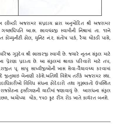
 જૈન લીંબડી અજરામર સંપ્રદાય દ્વારા અનુમોદિત શ્રી અજરામર
 ગચ્‍છાધિપતિ આ.ભ. ભાવચંદ્રજી સ્‍વામીની નિશ્રામાં તા. ૧૨ને
 કોમ્‍યુનીટી હોલ
, યુનિટ નં.૨, સંતોષ પાર્ક, રૈયા ચોકડી પાસે,
 વરિષ્‍ઠ ગુરૂદેવ શ્રી ભાસ્‍કરજી સ્‍વામી છે. જયારે નૂતન સંકુલ માટે
ના પ્રેરણા પ્રદાતા છે. આ સંકુલમાં શ્રાવક પરિવારો માટે તપ
,
રાજીત પૂ. સાધુ સાધ્‍વીજીઓની ખાસ સેવા-વૈયાવચ્‍ચ કરવામાં
ે જીતુભાઇ બેનાણી રહેશે.અતિથી વિશેષ તરીકે અજરામર સ્‍થા.
દાધિકારીઓ વિવિધ સંધના હોદેદારો તથા ગુરૂભકતો ઉપસ્‍થિત
-રાજકોટના ટ્રસ્‍ટીગણની યાદીમાં જણાવાયું છે. આરાધના સંકુલ
પાછળ, અયોધ્‍યા ચોક, ૧૫૦ ફુટ રીંગ રોડ ખાતે કાર્યરત બનશે.