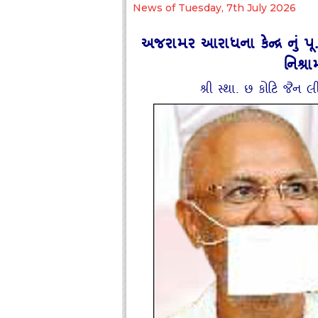
News of Tuesday, 7th July 2026
અજરામર આરાધના કેન્‍દ્ર નું પ
નિશ્ર
શ્રી સ્‍થા. છ કોટિ જૈન