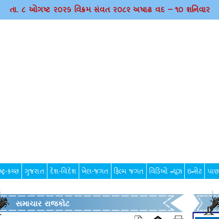
તા. ૮ ઓગષ્ટ ર૦ર૬ વિક્રમ સંવત ર૦૮૨ અષાઢ વદ – ૧૦ શનિવાર
્ટ્ર-કચ્છ
ગુજરાત
દેશ-વિદેશ
ખેલ-જગત
ફિલ્મ જગત
વિડિઓ ન્યૂઝ
ઇન્સેટ
પાછ
સમાચાર રાજકોટ