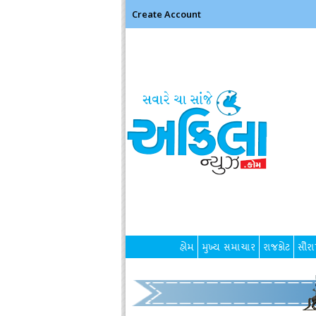
Create Account
હોમ
મુખ્ય સમાચાર
રાજકોટ
સૌરાષ