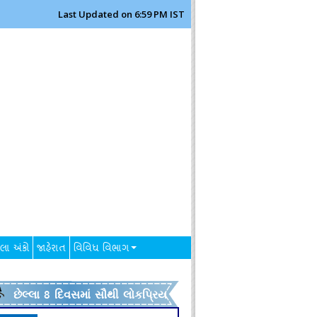
Last Updated on 6:59 PM IST
લા અંકો
જાહેરાત
વિવિધ વિભાગ
છેલ્લા 8 દિવસમાં સૌથી લોકપ્રિય