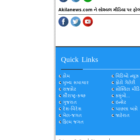
Akilanews.com ને સોશ્યલ મીડિયા પર ફોલ
Quick Links
હોમ
વિડિઓ ન્યૂઝ
મુખ્ય સમાચાર
ફોટો ગેલેરી
રાજકોટ
સોશ્યિલ મીડિ
સૌરાષ્ટ્ર-કચ્છ
કસુંબો...
ગુજરાત
ઇન્સેટ
દેશ-વિદેશ
પાછલા અંકો
ખેલ-જગત
જાહેરાત
ફિલ્મ જગત