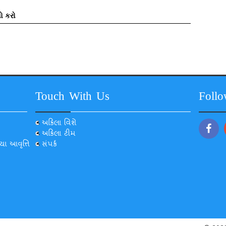
ો કરો
Touch With Us
Foll
અકિલા વિશે
અકિલા ટીમ
યા આવૃત્તિ
સંપર્ક