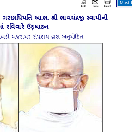
Most 
Pdf
Email
Print
ૂ. ગરછાધિપતિ આ.ભ. શ્રી ભાવચંદ્રજી સ્‍વામીની
ામાં રવિવારે ઉદ્‌ઘાટન
 લીંબડી અજરામર સંપ્રદાય દ્વારા અનુમોદિત