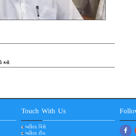
ો કરો
Touch With Us
Foll
અકિલા વિશે
અકિલા ટીમ