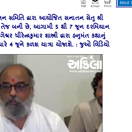
Most 
Pdf
Email
Print
નાતન સમિતિ દ્વારા આયોજિત સનાતન સેતુ શ્રી
 તેજ બની છે, આગામી 5 થી 7 જૂન દરમિયાન
વર ધીરેન્દ્રકુમાર શાસ્ત્રી દ્વારા હનુમંત કથાનું
ારે 4 જૂને કળશ યાત્રા યોજાશે. : જુઓ વિડિયો