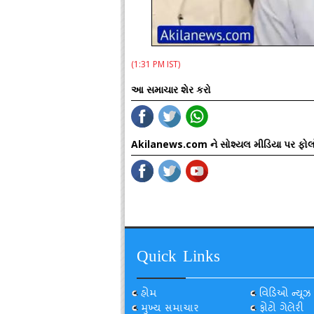
(1:31 PM IST)
આ સમાચાર શેર કરો
Akilanews.com ને સોશ્યલ મીડિયા પર ફોલ
Quick Links
હોમ
વિડિઓ ન્યૂઝ
મુખ્ય સમાચાર
ફોટો ગેલેરી