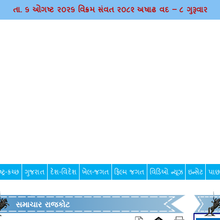
તા. ૬ ઓગષ્ટ ર૦ર૬ વિક્રમ સંવત ર૦૮૨ અષાઢ વદ – ૮ ગુરૂવાર
્ટ્ર-કચ્છ
ગુજરાત
દેશ-વિદેશ
ખેલ-જગત
ફિલ્મ જગત
વિડિઓ ન્યૂઝ
ઇન્સેટ
પાછ
સમાચાર રાજકોટ