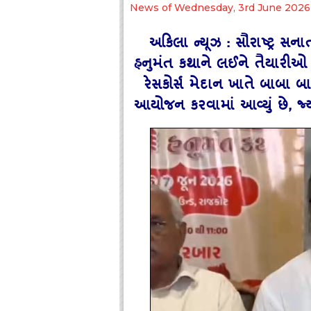
News of Wednesday, 3rd June 2026
અકિલા ન્યૂઝ : સૌરાષ્ટ્ર સ
હનુમંત કથાને લઈને તૈયારીઓ
રેસકોર્સ મેદાન ખાતે બાબા બાગેશ્
આયોજન કરવામાં આવ્યું છે, જ્ય