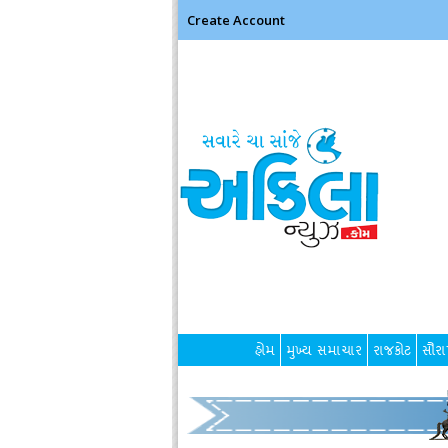
Create Account
હોમ
મુખ્ય સમાચાર
રાજકોટ
સૌરાષ