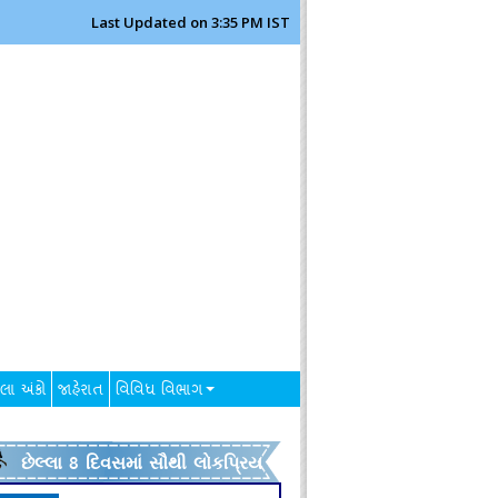
Last Updated on 3:35 PM IST
લા અંકો
જાહેરાત
વિવિધ વિભાગ
છેલ્લા 8 દિવસમાં સૌથી લોકપ્રિય