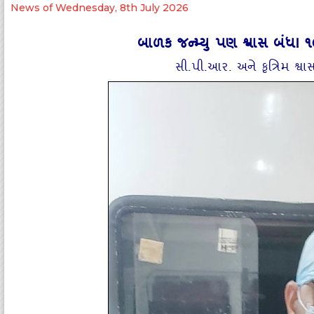
News of Wednesday, 8th July 2026
બાળક જન્‍મ્‍યુ પણ શ્વાસ બં
સી.પી.આર. અને કૃત્રિમ શ્વ