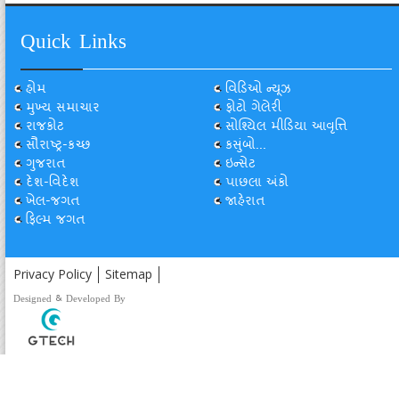
Quick Links
હોમ
વિડિઓ ન્યૂઝ
મુખ્ય સમાચાર
ફોટો ગેલેરી
રાજકોટ
સોશ્યિલ મીડિયા આવૃત્તિ
સૌરાષ્ટ્ર-કચ્છ
કસુંબો...
ગુજરાત
ઇન્સેટ
દેશ-વિદેશ
પાછલા અંકો
ખેલ-જગત
જાહેરાત
ફિલ્મ જગત
Privacy Policy
Sitemap
Designed & Developed By