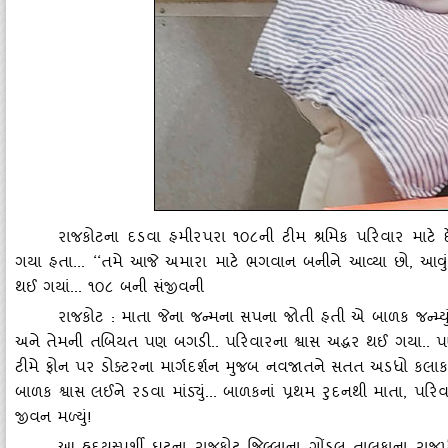
રાજકોટના દડવા હમીરપરા ૧૦૮ની ટીમ શ્રમિક પરિવાર માટે 
ગયા હતા... ‘‘તમે આજે અમારા માટે ભગવાન બનીને આવ્‍યા છો, આવ
થઈ ગયાં... ૧૦૮ બની સંજીવની
રાજકોટ : માતા જેના જન્‍મના સપના જોતી હતી એ બાળક જન્‍મ્‍યું 
અને તેમની તબિયત પણ બગડી.. પરિવારના શ્વાસ અદ્ધર થઈ ગયા.. પણ ગ
ટીમે ફોન પર ડોક્‍ટરના માર્ગદર્શન મુજબ નવજાતને સતત અડધો કલાક
બાળક શ્વાસ લઈને રડવા માંડ્‍યું... બાળકનાં પ્રથમ રુદનથી માતા, પરિ
જીવન મળ્‍યું!