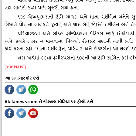
માતાની મેડિકલ હિસ્‍ટ્રીમાં એવું સામે આવ્‍યું કે
, તેને ઝેરી કમળો
ત્રણ બાળકો જન્‍મ પછી ગુજરી ગયા હતા.
૧૦૮ એમ્‍બ્‍યુલન્‍સની ટીમે બાળક અને માતા શશીબેન બંનેને સુરક્ષ
બિછાને પોતાના બાળકને જીવતું અને શ્વાસ લેતું જોઈને શશીબેન અને તે
પરિવારજનો અને ગોંડલ હોસ્‍પિટલના મેડિકલ સ્‍ટાફે ઈ.એ
અને ‘કયારેય હાર ન માનવાના' નિ
યને રીતસર સલામી આપી હતી.
ﾍ
કાર્ય કરતા રહો..''માતા શશીબહેન, પરિવાર અને ડૉક્‍ટરોના આ શબ્‍દો 
ખરા અર્થમાં દડવા હમીરપરાની ૧૦૮ની આ ટીમે સાબિત કરી દીધું
(3:36 PM IST)
આ સમાચાર શેર કરો
Akilanews.com ને સોશ્યલ મીડિયા પર ફોલો કરો