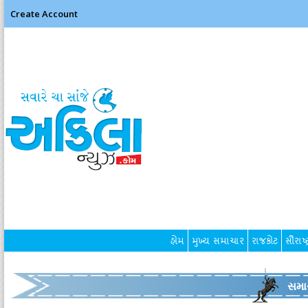
Create Account
હોમ
મુખ્ય સમાચાર
રાજકોટ
સૌરાષ્ટ
સમા