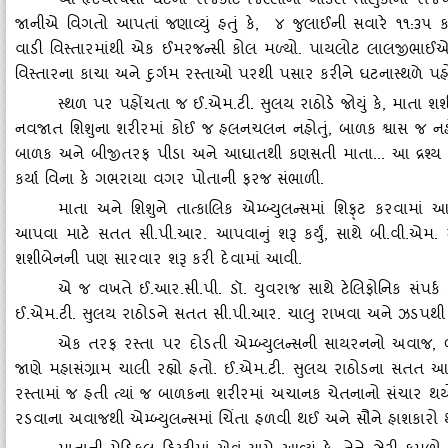
આ હૃદયસ્‍પર્શી ઘટના રાજકોટ જિલ્લાના ગોંડલ તાલુકાના રાજપ
જાનીએ વિગતો આપતાં જણાવ્‍યું હતું કે
, ૪ જુલાઈની સવારે ૧૧:૩૫ કલ
વાડી વિસ્‍તારમાંથી એક ઈમરજન્‍સી કોલ મળ્‍યો. પાયલોટ લાલજીભાઈએ 
વિસ્‍તારના કાચા અને દુર્ગમ રસ્‍તાઓ પરથી પસાર કરીને ઘટનાસ્‍થળે પહો
સ્‍થળ પર પહોંચતા જ ઈ.એમ.ટી. સુલય રાઠોડે જોયું કે
, માતા શશ
નવજાત શિશુના શરીરમાં કોઈ જ હલનચલન નહોતું, બાળક શ્વાસ જ નહોતું 
બાળક અને બીજીતરફ પીડા અને આઘાતથી કણસતી માતા... આ દ્રશ્‍ય વિ
કર્યા વિના કે ગભરાયા વગર પોતાની ફરજ સંભાળી.
માતા અને શિશુને તાત્‍કાલિક એમ્‍બ્‍યુલન્‍સમાં શિફ્‌ટ કરવામ
આપવા માટે સતત સી.પી.આર. આપવાનું શરૂ કર્યું
, સાથે બી.વી.એમ. 
શશીબેનની પણ સારવાર શરૂ કરી દેવામાં આવી.
એ જ વખતે ઈ.આર.સી.પી. ડૉ. યુવરાજ સાથે ટેલિફોનિક સંપર્ક સા
ઈ.એમ.ટી. સુલય રાઠોડને સતત સી.પી.આર. ચાલુ રાખવા અને ઝડપથી હોસ્‍પિ
એક તરફ રસ્‍તા પર દોડતી એમ્‍બ્‍યુલન્‍સની સાયરનનો અવાજ
, 
જાણે મહાસંગ્રામ ચાલી રહ્યો હતો. ઈ.એમ.ટી. સુલય રાઠોડના સતત આશરે
રસ્‍તામાં જ હતી ત્‍યાં જ બાળકના શરીરમાં અચાનક ચેતનાનો સંચાર થયો 
રડવાના અવાજથી એમ્‍બ્‍યુલન્‍સમાં ચિંતા હળવી થઈ અને સૌને હાશકારો 