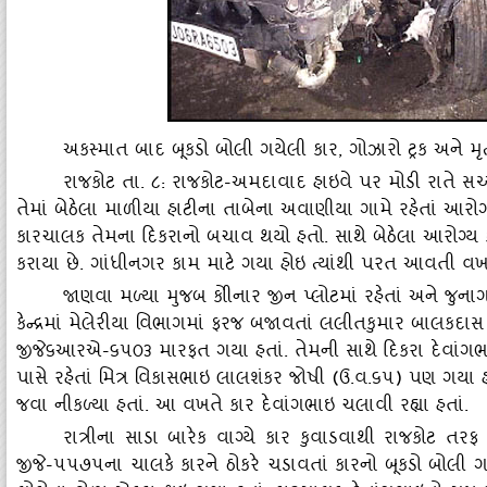
અકસ્‍માત બાદ બૂકડો બોલી ગયેલી કાર
, ગોઝારો ટ્રક અને મ
રાજકોટ તા. ૮: રાજકોટ-અમદાવાદ હાઇવે પર મોડી રાતે સચ્‍ચ
તેમાં બેઠેલા માળીયા હાટીના તાબેના અવાણીયા ગામે રહેતાં આરોગ્‍ય 
કારચાલક તેમના દિકરાનો બચાવ થયો હતો. સાથે બેઠેલા આરોગ્‍ય કર
કરાયા છે. ગાંધીનગર કામ માટે ગયા હોઇ ત્‍યાંથી પરત આવતી વ
જાણવા મળ્‍યા મુજબ કોીનાર જીન પ્‍લોટમાં રહેતાં અને જુ
કેન્‍દ્રમાં મેલેરીયા વિભાગમાં ફરજ બજાવતાં લલીતકુમાર બાલક
જીજે૬આરએ-૬૫૦૩ મારફત ગયા હતાં. તેમની સાથે દિકરા દેવાંગભ
પાસે રહેતાં મિત્ર વિકાસભાઇ લાલશંકર જોષી (ઉ.વ.૬૫) પણ ગયા હ
જવા નીકળ્‍યા હતાં. આ વખતે કાર દેવાંગભાઇ ચલાવી રહ્યા હતાં.
રાત્રીના સાડા બારેક વાગ્‍યે કાર કુવાડવાથી રાજકોટ તરફ
જીજે-૫૫૭૫ના ચાલકે કારને ઠોકરે ચડાવતાં કારનો બૂકડો બોલી 