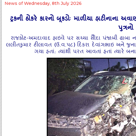
News of Wednesday, 8th July 2026
ટ્રકની ઠોકરે કારનો બૂકડોઃ માળીયા હાટીનાના અવાણ
પુત્રન
રાજકોટ-અમદાવાદ હાઇવે પર સચ્‍ચા સોૈદા પંજાબી ઢાબા ન
લલીતકુમાર ટીલાવત (ઉ.વ.૫૮) દિકરા દેવાંગભાઇ અને જુનાગ
ગયા હતાં: ત્‍યાંથી પરત આવતાં હતાં ત્‍યારે