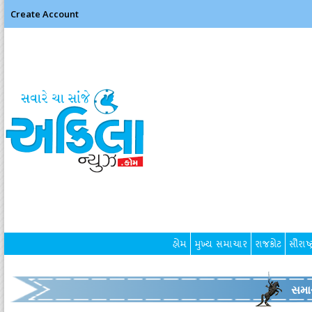
Create Account
હોમ
મુખ્ય સમાચાર
રાજકોટ
સૌરાષ્ટ
સમા