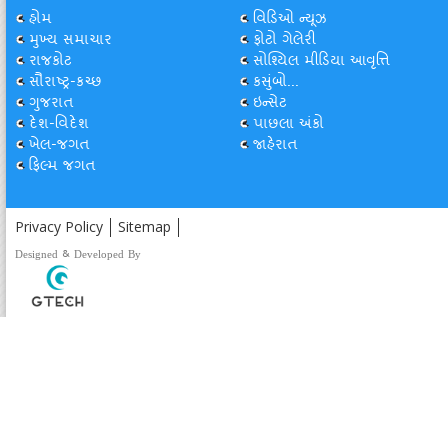
હોમ
વિડિઓ ન્યૂઝ
મુખ્ય સમાચાર
ફોટો ગેલેરી
રાજકોટ
સોશ્યિલ મીડિયા આવૃત્તિ
સૌરાષ્ટ્ર-કચ્છ
કસુંબો...
ગુજરાત
ઇન્સેટ
દેશ-વિદેશ
પાછલા અંકો
ખેલ-જગત
જાહેરાત
ફિલ્મ જગત
Privacy Policy
Sitemap
Designed & Developed By