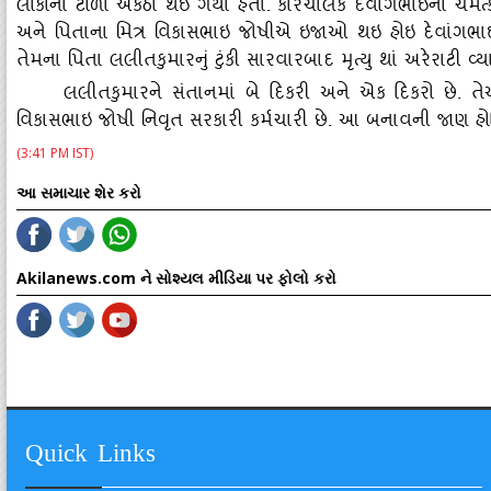
લોકોના ટોળા એકઠા થઇ ગયા હતાં. કારચાલક દેવાંગભાઇનો ચમત્
અને પિતાના મિત્ર વિકાસભાઇ જોષીએ ઇજાઓ થઇ હોઇ દેવાંગભાઇએ 
તેમના પિતા લલીતકુમારનું ટુંકી સારવારબાદ મૃત્‍યુ થાં અરેરાટી વ્‍
લલીતકુમારને સંતાનમાં બે દિકરી અને એક દિકરો છે. તેઓ 
વિકાસભાઇ જોષી નિવૃત સરકારી કર્મચારી છે. આ બનાવની જાણ હોસ્‍
(3:41 PM IST)
આ સમાચાર શેર કરો
Akilanews.com ને સોશ્યલ મીડિયા પર ફોલો કરો
Quick Links