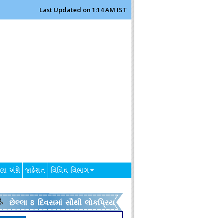
Last Updated on 1:14 AM IST
લા અંકો
જાહેરાત
વિવિધ વિભાગ
છેલ્લા 8 દિવસમાં સૌથી લોકપ્રિય