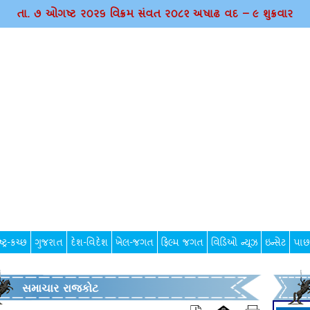
તા. ૭ ઓગષ્ટ ર૦ર૬ વિક્રમ સંવત ર૦૮૨ અષાઢ વદ – ૯ શુક્રવાર
્ટ્ર-કચ્છ
ગુજરાત
દેશ-વિદેશ
ખેલ-જગત
ફિલ્મ જગત
વિડિઓ ન્યૂઝ
ઇન્સેટ
પાછ
સમાચાર રાજકોટ