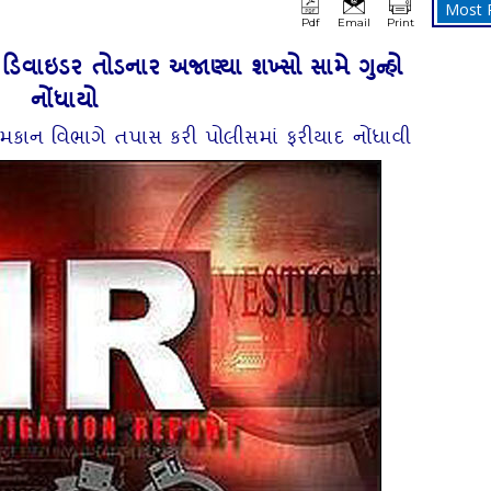
Most 
Pdf
Email
Print
ાઇડર તોડનાર અજાણ્‍યા શખ્‍સો સામે ગુન્‍હો
નોંધાયો
ગ મકાન વિભાગે તપાસ કરી પોલીસમાં ફરીયાદ નોંધાવી