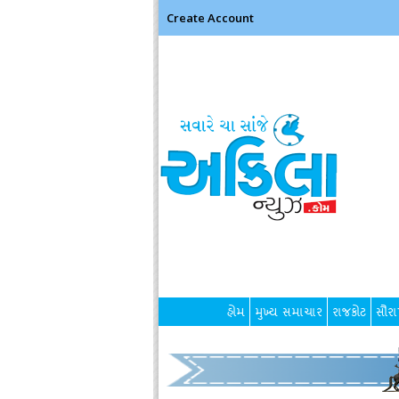
Create Account
હોમ
મુખ્ય સમાચાર
રાજકોટ
સૌરાષ