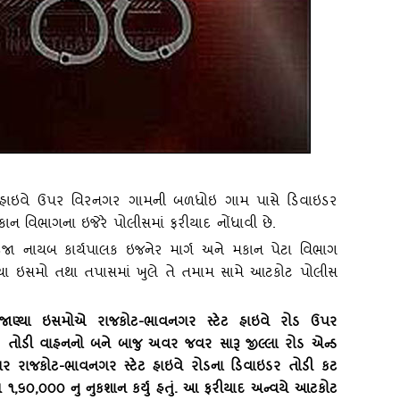
 હાઇવે ઉપર વિરનગર ગામની બળધોઇ ગામ પાસે ડિવાઇડર
કાન વિભાગના ઇજેરે પોલીસમાં ફરીયાદ નોંધાવી છે.
ા નાયબ કાર્યપાલક ઇજનેર માર્ગ અને મકાન પેટા વિભાગ
્‍યા ઇસમો તથા તપાસમાં ખુલે તે તમામ સામે આટકોટ પોલીસ
અજાણ્‍યા ઇસમોએ રાજકોટ-ભાવનગર સ્‍ટેટ હાઇવે રોડ ઉપર
તોડી વાહનનો બને બાજુ અવર જવર સારૂ જીલ્લા રોડ એન્‍ડ
ગર રાજકોટ-ભાવનગર સ્‍ટેટ હાઇવે રોડના ડિવાઇડર તોડી કટ
લ ૧
,૬૦,૦૦૦ નુ નુકશાન કર્યુ હતું. આ ફરીયાદ અન્‍વયે આટકોટ