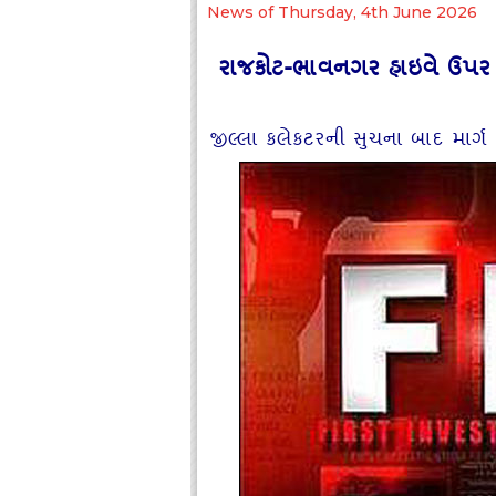
News of Thursday, 4th June 2026
રાજકોટ-ભાવનગર હાઇવે ઉપર ડિવ
જીલ્લા કલેકટરની સુચના બાદ માર્