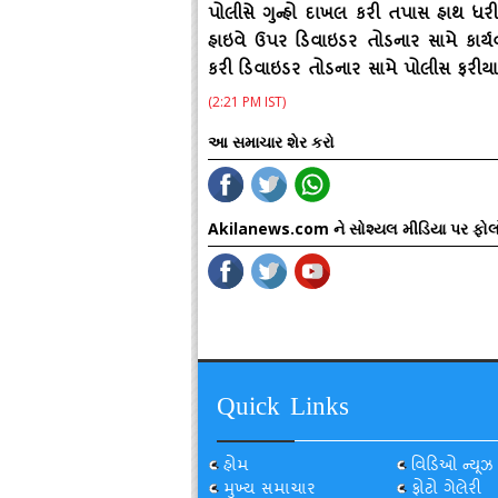
પોલીસે ગુન્‍હો દાખલ કરી તપાસ હાથ ધરી
હાઇવે ઉપર ડિવાઇડર તોડનાર સામે કાર્
કરી ડિવાઇડર તોડનાર સામે પોલીસ ફરીયા
(2:21 PM IST)
આ સમાચાર શેર કરો
Akilanews.com ને સોશ્યલ મીડિયા પર ફોલ
Quick Links
હોમ
વિડિઓ ન્યૂઝ
મુખ્ય સમાચાર
ફોટો ગેલેરી