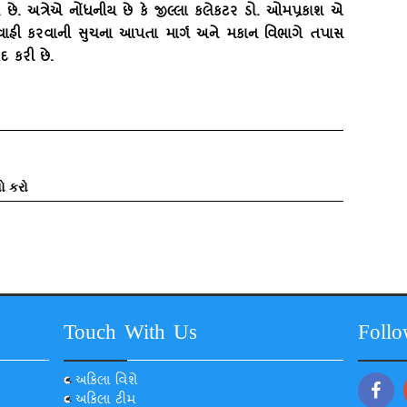
 છે. અત્રેએ નોંધનીય છે કે જીલ્લા કલેકટર ડો. ઓમપ્રકાશ એ
યવાહી કરવાની સુચના આપતા માર્ગ અને મકાન વિભાગે તપાસ
દ કરી છે.
ો કરો
Touch With Us
Foll
અકિલા વિશે
અકિલા ટીમ