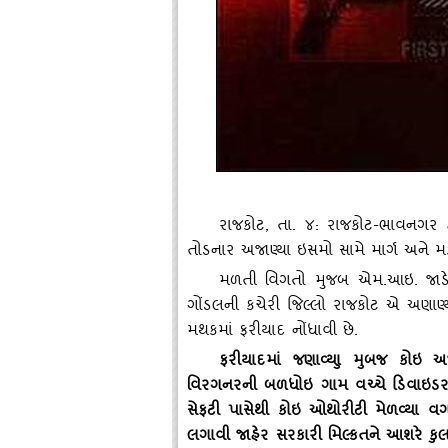
રાજકોટ
,
તા. ૪: રાજકોટ-ભાવનગર
તોડનાર અજાણ્‍યા ઇસમો સામે માર્ગ અને મ
મળતી વિગતો મુજબ એમ.આઇ. જાડેજ
ગોંડલની કચેરી જિલ્લો રાજકોટ એ અણાણ
મથકમાં ફરીયાદ નોંધાવી છે.
ફરીયાદમાં જણાવ્‍યાુ મુબજ કોઇ 
વિરગનરની બળધોઇ ગામ વચ્‍ચે ડિવાઇડર 
સેફટી પાસેથી કોઇ ઓથોરીટી મેળવ્‍યા વ
લગાવી જાહેર સરકારી મિલ્‍કતને આશરે કુ