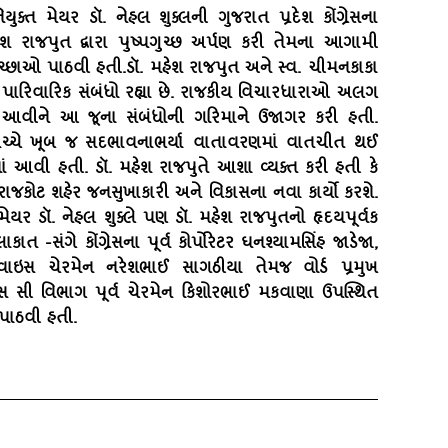
્‍ત મેયર ડૉ. નેહલ શુક્‍લની ગુજરાત પ્રદેશ કોંગ્રેસના
ેશ રાજપુત દ્વારા પુષ્‍પગુચ્‍છ અર્પણ કરી તેમના આગામી
ેચ્‍છાઓ પાઠવી હતી.ડૉ. મહેશ રાજપુત અને સ્‍વ. ચીમનકાકા
‍મીય પારિવારિક સંબંધો રહ્યા છે. રાજકીય વિચારધારાઓ અલગ
રૂ આવીને આ જૂના સંબંધોની ગરિમાને ઉજાગર કરી હતી.
વચ્‍ચે ખૂબ જ સદભાવનાભર્યા વાતાવરણમાં વાતચીત થઈ
 આવી હતી. ડૉ. મહેશ રાજપુતે આશા વ્‍યક્‍ત કરી હતી કે
ળ રાજકોટ શહેર જનસુખાકારી અને વિકાસના નવા કાર્યો કરશે.
યર ડૉ. નેહલ શુક્‍લે પણ ડૉ. મહેશ રાજપુતનો હૃદયપૂર્વક
કાત -સંગે કોંગ્રેસના પૂર્વ કોર્પોરેટર ઘનશ્‍યામસિંહ જાડેજા,
‍ટના વાઇસ ચેરમેન નરેશભાઈ સાગઠીયા તેમજ વોર્ડ પ્રમુખ
એસ સી વિભાગ પૂર્વ ચેરમેન કિશોરભાઈ મકવાણા ઉપસ્‍થિત
 પાઠવી હતી.