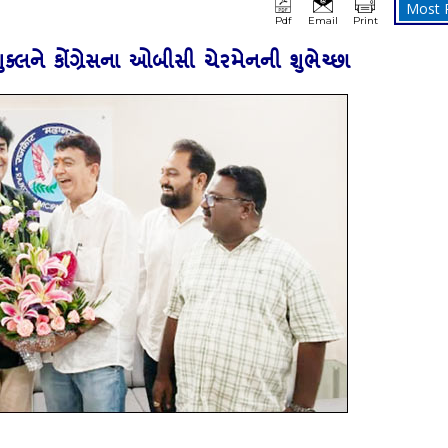
Most 
Pdf
Email
Print
ક્‍લને કોંગ્રેસના ઓબીસી ચેરમેનની શુભેચ્‍છા