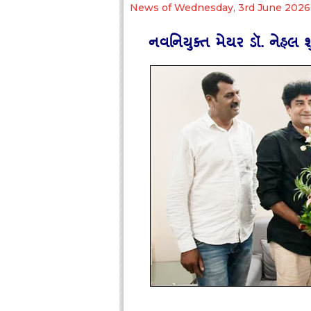
News of Wednesday, 3rd June 2026
નવનિયુક્‍ત મેયર ડૉ. નેહલ શુ