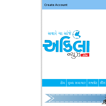
Create Account
હોમ
મુખ્ય સમાચાર
રાજકોટ
સૌરાષ