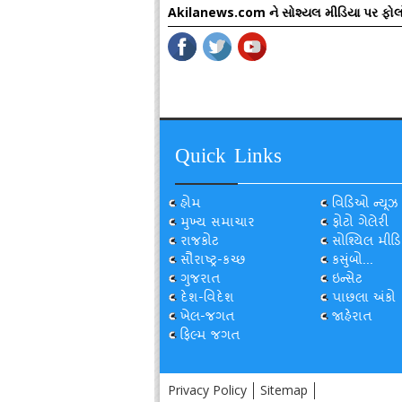
Akilanews.com ને સોશ્યલ મીડિયા પર ફોલ
Quick Links
હોમ
વિડિઓ ન્યૂઝ
મુખ્ય સમાચાર
ફોટો ગેલેરી
રાજકોટ
સોશ્યિલ મીડિ
સૌરાષ્ટ્ર-કચ્છ
કસુંબો...
ગુજરાત
ઇન્સેટ
દેશ-વિદેશ
પાછલા અંકો
ખેલ-જગત
જાહેરાત
ફિલ્મ જગત
Privacy Policy
Sitemap