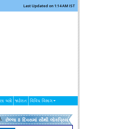
Last Updated on 1:14 AM IST
લા અંકો
જાહેરાત
વિવિધ વિભાગ
છેલ્લા 8 દિવસમાં સૌથી લોકપ્રિય