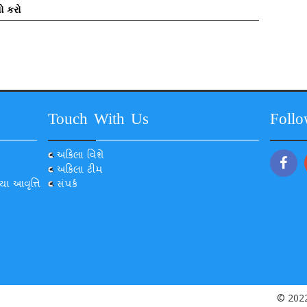
ો કરો
Touch With Us
Foll
અકિલા વિશે
અકિલા ટીમ
યા આવૃત્તિ
સંપર્ક
© 2022