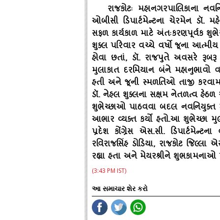
રાજકોટઃ મહાનગરપાલિકાના નવનિયુક
ઓબીસી ડિપાર્ટમેન્‍ટના ચેરમેન ડૉ. મહ
સફળ કાર્યકાળ માટે અંતઃકરણપૂર્વક શુભ
શુક્‍લ પરિવાર વચ્‍ચે વર્ષો જૂના આત્
હોવા છતાં
, ડૉ. રાજપુતે અવસરે રૂબ
મુલાકાત દરમિયાન બંને મહાનુભાવો 
હતી અને જૂની સ્‍મળતિઓ તાજી કરવામાં
ડૉ. નેહલ શુક્‍લના સક્ષમ નેતળત્‍વ હેઠ
શુભેચ્‍છાઓ પાઠવવા બદલ નવનિયુક્‍ત મે
આભાર વ્‍યક્‍ત કર્યો હતો.આ શુભેચ્‍છા મુલા
પ્રદેશ કોંગ્રેસ એસ.સી. ડિપાર્ટમેન્
રવિરાજસિંહ ડોડિયા, રાજકોટ જિલ્લા 
રહ્યા હતા અને મેયરશ્રીને શુભકામનાઓ
(3:43 PM IST)
આ સમાચાર શેર કરો