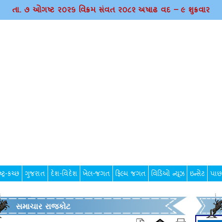
તા. ૭ ઓગષ્ટ ર૦ર૬ વિક્રમ સંવત ર૦૮૨ અષાઢ વદ – ૯ શુક્રવાર
્ટ્ર-કચ્છ
ગુજરાત
દેશ-વિદેશ
ખેલ-જગત
ફિલ્મ જગત
વિડિઓ ન્યૂઝ
ઇન્સેટ
પાછ
સમાચાર રાજકોટ