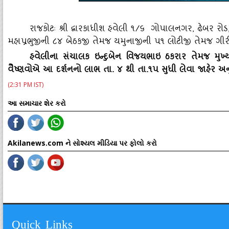
રાજકોટઃ શ્રી દ્વારકાધીશ હવેલી ૧/૬ ગોપાલનગર
, ઢેબર રો
મહાપ્રભુજીની ૮૪ બેઠકજી તેમજ યમુનાજીની પ૧ લોટીજી તેમજ ગી
હવેલીના સંચાલક ઇન્‍દુબેન વિજયભાઇ ઠકરાર તેમજ મુ
વૈષ્‍ણવોએ આ દર્શનનો લાભ તા. ૪ થી તા.૧પ સુધી લેવા જાહેર અન
(2:31 PM IST)
આ સમાચાર શેર કરો
Akilanews.com ને સોશ્યલ મીડિયા પર ફોલો કરો
Quick Links