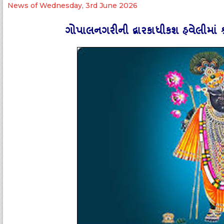
News of Wednesday, 3rd June 2026
ગોપાલનગરીની દ્વારકાધીકશ હવેલીમાં શ