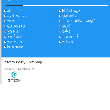
હોમ
વિડિઓ ન્યૂઝ
મુખ્ય સમાચાર
ફોટો ગેલેરી
રાજકોટ
સોશ્યિલ મીડિયા આવૃત્તિ
સૌરાષ્ટ્ર-કચ્છ
કસુંબો...
ગુજરાત
ઇન્સેટ
દેશ-વિદેશ
પાછલા અંકો
ખેલ-જગત
જાહેરાત
ફિલ્મ જગત
Privacy Policy
Sitemap
Designed & Developed By