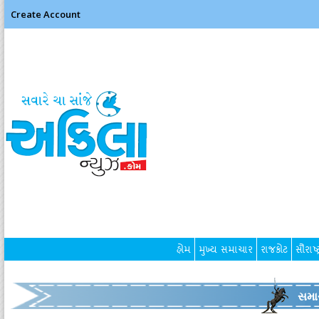
Create Account
હોમ
મુખ્ય સમાચાર
રાજકોટ
સૌરાષ્ટ
સમા