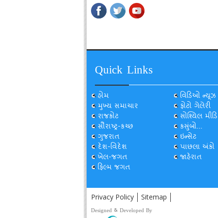
Quick Links
હોમ
વિડિઓ ન્યૂઝ
મુખ્ય સમાચાર
ફોટો ગેલેરી
રાજકોટ
સોશ્યિલ મીડિ
સૌરાષ્ટ્ર-કચ્છ
કસુંબો...
ગુજરાત
ઇન્સેટ
દેશ-વિદેશ
પાછલા અંકો
ખેલ-જગત
જાહેરાત
ફિલ્મ જગત
Privacy Policy
Sitemap
Designed & Developed By