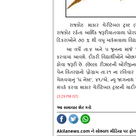
રાજકોટઃ સાકાર ચેરીટેબલ ટ્રસ્‍ટ (
રાજકોટ રહેતા આર્થિક જરૂરીયાતવાળા ધ
દિકરાઓને ૭૦ % થી વધુ માર્કસવાળા વિદ્યા
આ વર્ષે તા.૪ અને પ જુનના સાંજે 
કરવામાં આવશે. દીકરી વિદ્યાર્થીઓને 
હોવા જરૂરી છે. (છેલ્લા રીઝલ્‍ટની ઓરીજી
પેન વિતરણનો પ્રોગ્રામ તા.ર૧ ના રવિવાર સ
મેળવવાનું ‘ધ નેસ્‍ટ', ૪૧/એ, ન્‍યુ જાગનાથ
સંપર્ક કરવા સાકાર ચેરીટેબલ ટ્રસ્‍ટની યાદી
(3:29 PM IST)
આ સમાચાર શેર કરો
Akilanews.com ને સોશ્યલ મીડિયા પર ફોલ