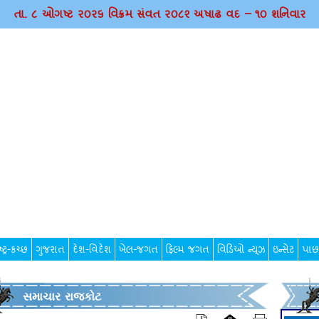
તા. ૮ ઓગષ્ટ ર૦ર૬ વિક્રમ સંવત ર૦૮૨ અષાઢ વદ – ૧૦ શનિવાર
્ટ્ર-કચ્છ
ગુજરાત
દેશ-વિદેશ
ખેલ-જગત
ફિલ્મ જગત
વિડિઓ ન્યૂઝ
ઇન્સેટ
પાછ
સમાચાર રાજકોટ