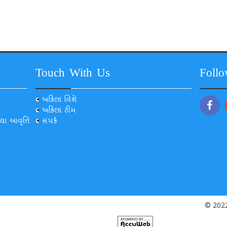
Touch With Us
Foll
અકિલા વિશે
અકિલા ટીમ
યા આવૃત્તિ
સંપર્ક
© 2022