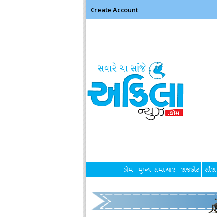
Create Account
હોમ
મુખ્ય સમાચાર
રાજકોટ
સૌરાષ