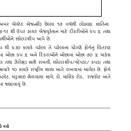
અમર એસ્‍ટેટ એજન્‍સી) છેલ્લા ૧૭ વર્ષથી લોહાણા જ્ઞાતિના
ોરણ-૧ર થી ઉપર હાયર એજયુકેશન માટે દીકરીઓને ૬પ % તથા
ર્થીઓને સ્‍કોલરશીપ આપે છે.
પ થી ૬:૩૦ કલાકે વહેલા તે પહેલાના ધોરણે ફોર્મનું વિતરણ
ઓછામાં ઓછા ૬પ % અને દિકરાઓને ઓછામાં ઓછા ૭૦ % માર્કસ
નલ તથા ઝેરોક્ષ) સાથે રાખવી
, સ્‍કોલરશીપ/ચોપડા/ કપડા તથા
વારે ૧૦ કલાકે રાષ્‍ટ્રીય શાળા ખાતે રાખવામાં આવેલ છે. ફોર્મ
 પ્‍લોટ, ચંદુભાઇ ભેળવાળા સામે, ડો. યાજ્ઞિક રોડ, રાજકોટ ખાતે
માં જણાવાયું છે.
ો કરો