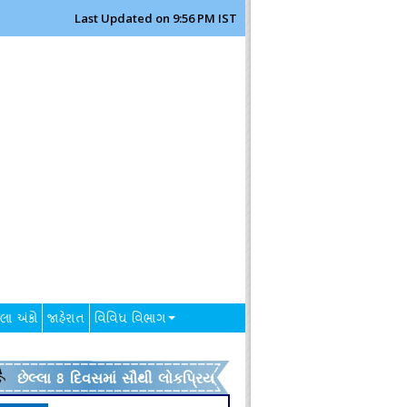
Last Updated on 9:56 PM IST
લા અંકો
જાહેરાત
વિવિધ વિભાગ
છેલ્લા 8 દિવસમાં સૌથી લોકપ્રિય