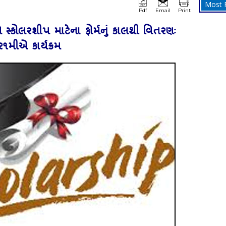
Most 
Pdf
Email
Print
ને સ્‍કોલરશીપ માટેના ફોર્મનું કાલથી વિતરણઃ
ર૧મીએ કાર્યક્રમ