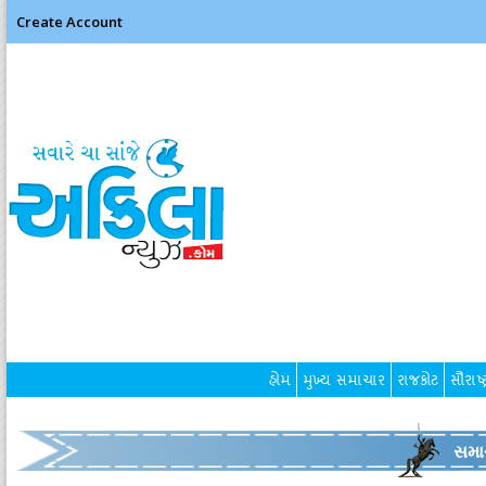
Create Account
હોમ
મુખ્ય સમાચાર
રાજકોટ
સૌરાષ્ટ
સમા