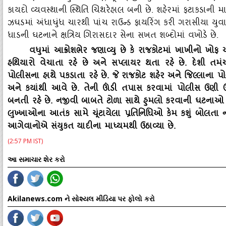
કાયદો વ્‍યવસ્‍થાની સ્‍થિતિ ચિથરેહાલ બની છે. શહેરમાં ફટાકડાની 
ઝઘડમાં અંધાધુંધ ચારથી પાંચ રાઉન્‍ડ ફાયરિંગ કરી ગરાસીયા યુવ
ધાડની ઘટનાને ક્ષત્રિય ગિરાસદાર સેના સખત શબ્‍દોમાં વખોડે છે.
વધુમાં આક્રોશભેર જણાવ્‍યુ છે કે રાજકોટમાં ખાખીનો 
હથિયારો વેચાતા રહે છે અને સપ્‍લાયર થતા રહે છે. દેશી તમ
પોલીસના હાથે પકડાતા રહે છે. જે રાજકોટ શહેર અને જિલ્લાના પોલી
અને કયાંથી આવે છે. તેની ઊંડી તપાસ કરવામાં પોલીસ ઉણી 
બનતી રહે છે. નજીવી બાબતે ટોળા સાથે હુમલો કરવાની ઘટનાઓ દિ
લુખ્‍ખાઓના આતંક સામે ચૂંટાયેલા પ્રતિનિધિઓ કેમ કશું બોલતા
આગેવાનોએ સંયુકત યાદીના માધ્‍યમથી ઉઠાવ્‍યા છે.
(2:57 PM IST)
આ સમાચાર શેર કરો
Akilanews.com ને સોશ્યલ મીડિયા પર ફોલો કરો