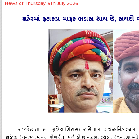
News of Thursday, 9th July 2026
શહેરમાં ફટાકડા માફક ભડાકા થાય છે, કાયદો વ્
રાજકોટ તા. ૯ : ક્ષત્રિય ગિરાસદાર સેનાના ગજેન્‍દ્રસિંહ ઝાલા
જાડેજા (ઘનશ્‍યામપુર ખોખરી), પૂર્વ ફોજી નટુભા ઝાલા (વનાળા)ની સ