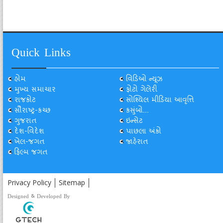
Quick Links
હોમ
વિડિઓ ન્યૂઝ
મુખ્ય સમાચાર
ફોટો ગેલેરી
રાજકોટ
સોશ્યિલ મીડિયા આવૃત્તિ
સૌરાષ્ટ્ર-કચ્છ
કસુંબો...
ગુજરાત
ઇન્સેટ
દેશ-વિદેશ
પાછલા અંકો
ખેલ-જગત
જાહેરાત
ફિલ્મ જગત
Privacy Policy
Sitemap
Designed & Developed By