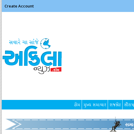
Create Account
હોમ
મુખ્ય સમાચાર
રાજકોટ
સૌરાષ્ટ
સમા