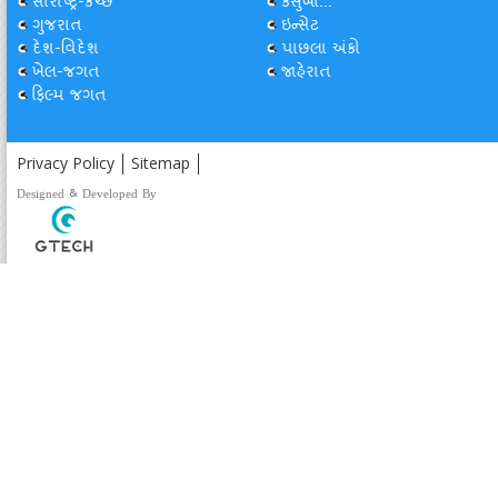
સૌરાષ્ટ્ર-કચ્છ
કસુંબો...
ગુજરાત
ઇન્સેટ
દેશ-વિદેશ
પાછલા અંકો
ખેલ-જગત
જાહેરાત
ફિલ્મ જગત
Privacy Policy
Sitemap
Designed & Developed By