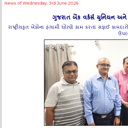
News of Wednesday, 3rd June 2026
ગુજરાત બેંક વર્કર્સ યુનિયન અને
રાષ્ટ્રીયકૃત બેંકોના હંગામી ધોરણે કામ કરતાં સફાઈ કામદ
ઉપલ