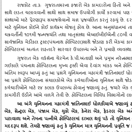
રાજકોટ તા.૩: ગુજરાતભરના હજારો બેંક કામદારોના હિતો અને અધિક
સાથે લડત ચલાવવાની સાથો સાથ સમાજ ઉપયોગી કાર્યો કરવામાં પણ અગ
સંસ્‍થાઓ માટે પ્રેરણારૂપ સમાજસેવાનો યજ્ઞ પ્રજવલિત કરતું રહયું છે. 
માટે યુનિયન કોઈને કોઈ કાર્યક્રમ યોજતું હોય છે. આના અનુસંધાનમાં તા
ચક્રવર્તીની ૧૦૧મી જન્‍મજયંતિ તથા માતૃસંસ્‍થા એઆઈબીઈએની ૮૦મી 
સાર્વજાનિક મેડીકલ ટ્રસ્‍ટ(પંચનાથ હોસ્‍પિટલ)સાથે જોડાણ કરી બેંકમાં 
હોસ્‍પિટલમાં અત્‍યંત રાહતદરે સારવાર ઉપલબ્‍ધ બને તે પ્રમાણે વ્‍યવસ્‍થા
ગુજરાત બેંક વર્કર્સના ચેરમેન કે.પી.અંતાણી અને પ્રમુખ નરેન્‍
ગઈકાલે પંચનાથ હોસ્‍પિટલના મુખ્‍ય ટ્રસ્‍ટી એવા દેવાંગ માંકડ અને હ
અંતિમ સ્‍વરૂપ આપ્‍યું હતું આ પ્રસંગે યુનિયનના મહામંત્રી જાતિનભાઈ ધ
આ પ્રસંગે હોસ્‍પિટલના સંચાલકોએ બેંક કર્મચારીઓના યુનિયન સાથે જો
કર્મચારીઓને માટે ૨૪ કલાક ઉપલબ્‍ધ હોવાનું જણાવ્‍યું હતું. જયારે બેંક
કામગીરી ઉડીને આંખે વળગે તેવી છે. હોસ્‍પિટલના વિવિધ વિભાગોનો લા
આ અંગે યુનિયનના મહામંત્રી જાતિનભાઈ ધોળકીયાએ જણાવ્‍યું હતુ ક
બેંક, સેન્‍ટ્રલ બેંક, પંજાબ બેંક, યુકો બેંક, કેનેરા બેંક, ફેડરલ 
પટાવાળા અને તેમના પત્‍નીએ હોસ્‍પિટલમાં દાખલ થવું પડે તો યુનિ
મદદરૂપ થશે. તેમણે જણાવ્‍યું હતુ કે યુનિયન માત્ર યુનિયનની પ્રવૃત