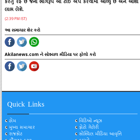
કરતું રહે છે જેના ભાગરૂપે આ ટાઈ અપ કરવામાં આવ્‍યું છે અને આશા છે
લાભ લેશે.
(2:39 PM IST)
આ સમાચાર શેર કરો
Akilanews.com ને સોશ્યલ મીડિયા પર ફોલો કરો
Quick Links
હોમ
વિડિઓ ન્યૂઝ
મુખ્ય સમાચાર
ફોટો ગેલેરી
રાજકોટ
સોશ્યિલ મીડિયા આવૃત્તિ